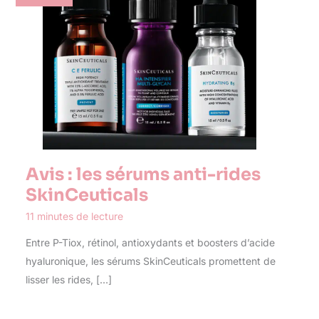
Avis : les sérums anti-rides
SkinCeuticals
11 minutes de lecture
Entre P-Tiox, rétinol, antioxydants et boosters d’acide
hyaluronique, les sérums SkinCeuticals promettent de
lisser les rides, […]