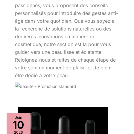
passionnés, vous proposent des conseils
personnalisés pour introduire des gestes anti-
âge dans votre quotidien. Que vous soyez à
la recherche de solutions naturelles ou des
dernières innovations en matière de
cosmétique, notre section est là pour vous
guider vers une peau lisse et éclatante.
Rejoignez-nous et faites de chaque étape de
votre soin un moment de plaisir et de bien-
être dédié à votre peau.
Juin
10
2026