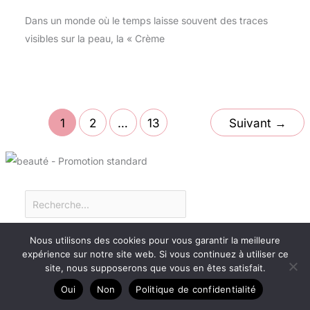
Dans un monde où le temps laisse souvent des traces
visibles sur la peau, la « Crème
1
2
…
13
Suivant
→
Dans la catégorie Anti-rides
Nous utilisons des cookies pour vous garantir la meilleure
expérience sur notre site web. Si vous continuez à utiliser ce
site, nous supposerons que vous en êtes satisfait.
Oui
Non
Politique de confidentialité