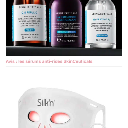
Avis : les sérums anti-rides SkinCeuticals