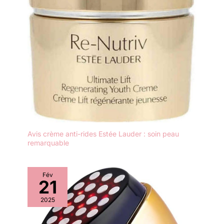
Avis crème anti-rides Estée Lauder : soin peau
remarquable
Fév
21
2025