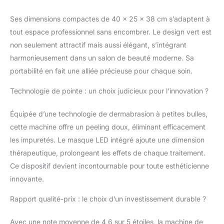
aider à améliorer la
sécheresse et d'autres
Ses dimensions compactes de 40 x 25 x 38 cm s’adaptent à
problèmes de la peau,
tout espace professionnel sans encombrer. Le design vert est
et faire briller la peau
Nettoyage en
non seulement attractif mais aussi élégant, s’intégrant
profondeur et
harmonieusement dans un salon de beauté moderne. Sa
hydratation : cette
portabilité en fait une alliée précieuse pour chaque soin.
machine hydrafaciale
élimine efficacement la
Technologie de pointe : un choix judicieux pour l’innovation ?
saleté et l'huile des
pores par des jets
Équipée d’une technologie de dermabrasion à petites bulles,
d'hydrooxygène à
cette machine offre un peeling doux, éliminant efficacement
haute pression, tout en
injectant suffisamment
les impuretés. Le masque LED intégré ajoute une dimension
d'humidité dans la
thérapeutique, prolongeant les effets de chaque traitement.
peau pour garder la
Ce dispositif devient incontournable pour toute esthéticienne
peau hydratée et lisse.
innovante.
Un produit de nouvelle
génération : Appareil
Rapport qualité-prix : le choix d’un investissement durable ?
multifonctionnel sept-
en-un pour le
Avec une note moyenne de 4,6 sur 5 étoiles, la machine de
rajeunissement de la