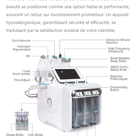
peau, qui favorise une
beauté se positionne comme une option fiable et performante,
nutrition cutanée
assurant un retour sur investissement prometteur. Un appareil
profonde et accélère
hypoallergénique, garantissant sécurité et efficacité, se
l'absorption. Appliquez
traduisant par la satisfaction durable de votre clientèle.
sur la ligne du menton,
réduisez les
gonflements, les
cernes et les ridules
autour des yeux,
nettoyage en
profondeur,
tonification, améliorez
l'élasticité et l'éclat de
la peau, et rendez votre
peau plus hydratée et
éclatante. Beauté
éprouvée : une seule
utilisation, équivalente
à l'utilisation de 8
masques hydratants,
et ce produit n'entraîne