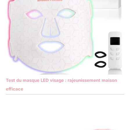
Test du masque LED visage : rajeunissement maison
efficace