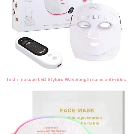
Test : masque LED Stylpro Wavelength soins anti-rides