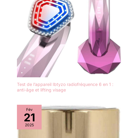
sensibles.
Test de l’appareil Ibtyzo radiofréquence 6 en 1 :
anti-âge et lifting visage
Fév
21
2025