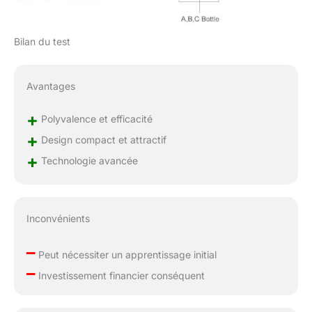
ni contamination
croisée ni inconfort. Il
convient à tous les
Bilan du test
types de peau, y
compris les peaux
sensibles.
Avantages
+
Polyvalence et efficacité
+
Design compact et attractif
+
Technologie avancée
Inconvénients
–
Peut nécessiter un apprentissage initial
–
Investissement financier conséquent