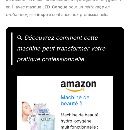
en 1, avec masque LED.
Conçue
pour un
nettoyage en
profondeur
, elle
inspire
confiance aux professionnels.
🔍
Découvrez comment cette
machine peut transformer votre
pratique professionnelle.
Machine de
beauté à
hydrogène et
Machine de beauté
oxygène, 7 en 1
hydro-oxygène
avec masque LED,
multifonctionnelle :
nettoyage en