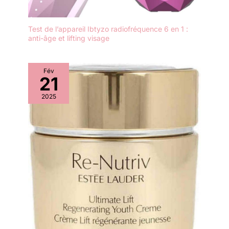
Test de l’appareil Ibtyzo radiofréquence 6 en 1 :
anti-âge et lifting visage
Fév
21
2025