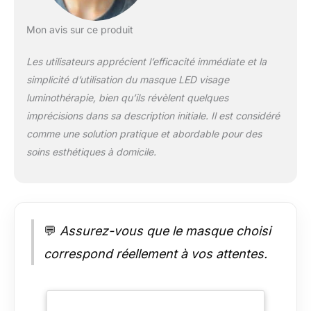
science et les avantages de la lumière
pour offrir un traitement de beauté
Mon avis sur ce produit
complet et personnalisé pour le visage.
240 puces LED sont réparties
Les utilisateurs apprécient l’efficacité immédiate et la
uniformément sur la surface de
simplicité d’utilisation du masque LED visage
l'instrument, offrant une couverture
complète et une distribution uniforme
luminothérapie, bien qu’ils révèlent quelques
de la lumière sur le visage pour un éclat
imprécisions dans sa description initiale. Il est considéré
radieux. 【Facile à utiliser】Le masque
comme une solution pratique et abordable pour des
de luminothérapie offre 3 modes
soins esthétiques à domicile.
d'énergie, des réglages de durée de
10/15/20/25/30 minutes et une
télécommande portable qui vous permet
de choisir le mode de soin de la peau
qui vous convient le mieux par simple
pression d'un bouton. La bande velcro
💬
Assurez-vous que le masque choisi
permet de l'utiliser facilement lorsque
correspond réellement à vos attentes.
vous utilisez votre téléphone portable,
lisez un livre, êtes allongé sur le canapé
ou même dormez dans votre lit.
【Confortable à utiliser】Le masque LED