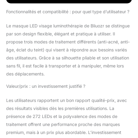
sanguine et donne à la peau un éclat
radieux. 【Matériau de haute qualité】Le
Fonctionnalités et compatibilité : pour quel type d’utilisateur ?
masque de luminothérapie est fabriqué à
partir de la dernière technologie
Le masque LED visage luminothérapie de Bliuozr se distingue
d'irradiation de la lumière et d'un matériau
par son design flexible, élégant et pratique à utiliser. Il
en silicone alimentaire de haute qualité, qui
est très flexible et confortable, vous
propose trois modes de traitement différents (anti-acné, anti-
apportant un confort sans précédent.
âge, éclat du teint) qui visent à répondre aux besoins variés
Adapté à tous les types de peau, il apaise
des utilisateurs. Grâce à sa silhouette pliable et son utilisation
l'inflammation, favorise la régénération de
sans fil, il est facile à transporter et à manipuler, même lors
la peau et laisse la peau ferme et
translucide. 【Technologie Innovante】
des déplacements.
Avec 240 puces lumineuses et une densité
d'énergie de 46mw/cm, l'instrument de
Valeur/prix : un investissement justifié ?
masque led associe la science et les
avantages de la lumière pour offrir un
Les utilisateurs rapportent un bon rapport qualité-prix, avec
traitement de beauté complet et
des résultats visibles dès les premières utilisations. La
personnalisé pour le visage. 240 puces
présence de 272 LEDs et la polyvalence des modes de
LED sont réparties uniformément sur la
traitement offrent une performance proche des marques
surface de l'instrument, offrant une
couverture complète et une distribution
premium, mais à un prix plus abordable. L’investissement
uniforme de la lumière sur le visage pour