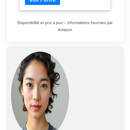
le sébum, la lumière jaune (590 nm)
éclaircit la peau et améliore son aspect
terne, la lumière rouge (630 nm)
Disponibilité et prix à jour – informations fournies par
améliore l'élasticité et réduit l'apparence
Amazon
des ridules, et le proche infrarouge (850
nm) stimule la circulation sanguine et
donne à la peau un éclat radieux.
【Matériau de haute qualité】Le masque
de luminothérapie est fabriqué à partir
de la dernière technologie d'irradiation
de la lumière et d'un matériau en silicone
alimentaire de haute qualité, qui est très
flexible et confortable, vous apportant
un confort sans précédent. Adapté à
tous les types de peau, il apaise
l'inflammation, favorise la régénération
de la peau et laisse la peau ferme et
translucide. 【Technologie Innovante】
Avec 240 puces lumineuses et une
densité d'énergie de 46mw/cm,
l'instrument de masque led associe la