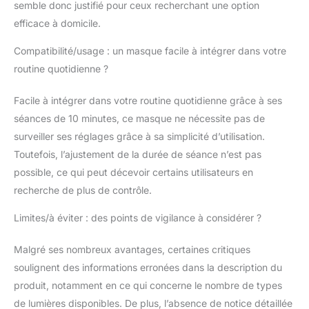
semble donc justifié pour ceux recherchant une option
un éclat radieux. 【Facile à utiliser】Le
efficace à domicile.
masque de luminothérapie offre 3 modes
d'énergie, des réglages de durée de
Compatibilité/usage : un masque facile à intégrer dans votre
10/15/20/25/30 minutes et une
routine quotidienne ?
télécommande portable qui vous permet
de choisir le mode de soin de la peau qui
Facile à intégrer dans votre routine quotidienne grâce à ses
vous convient le mieux par simple
pression d'un bouton. La bande velcro
séances de 10 minutes, ce masque ne nécessite pas de
permet de l'utiliser facilement lorsque vous
surveiller ses réglages grâce à sa simplicité d’utilisation.
utilisez votre téléphone portable, lisez un
Toutefois, l’ajustement de la durée de séance n’est pas
livre, êtes allongé sur le canapé ou même
possible, ce qui peut décevoir certains utilisateurs en
dormez dans votre lit. 【Confortable à
utiliser】Le masque LED est ergonomique,
recherche de plus de contrôle.
léger, compact et facile à utiliser. Il est
équipé d'un dispositif de protection des
Limites/à éviter : des points de vigilance à considérer ?
yeux pour protéger vos yeux de l'inconfort
causé par l'exposition à la lumière. Il est
Malgré ses nombreux avantages, certaines critiques
recommandé d'utiliser le masque LED 3 à
soulignent des informations erronées dans la description du
4 fois par semaine pendant 10 à 20
produit, notamment en ce qui concerne le nombre de types
minutes à chaque fois, l'état de la peau
de lumières disponibles. De plus, l’absence de notice détaillée
s'améliorera (la durée de l'effet varie en