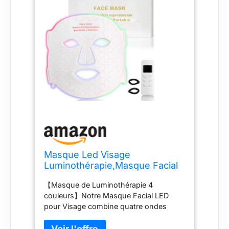
Masque Led Visage
Luminothérapie,Masque Facial
de Lumière Rouge Silicone
【Masque de Luminothérapie 4
Flexible,LED Face Mask Proche
couleurs】Notre Masque Facial LED
Infrarouge 5 Timer,Anti-
pour Visage combine quatre ondes
Âge,Rajeunissant,pour Tous
lumineuses. La lumière bleue (460 nm)
Les Types de Peau à la Maison
aide à réparer la sensibilité et à équilibrer