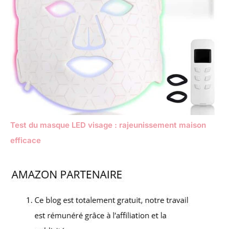
Test du masque LED visage : rajeunissement maison
efficace