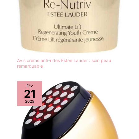
Avis crème anti-rides Estée Lauder : soin peau
remarquable
Fév
21
2025