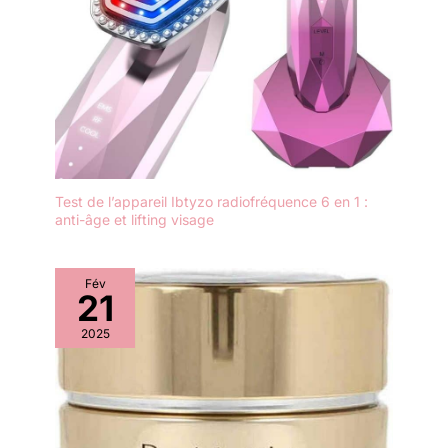
Test de l’appareil Ibtyzo radiofréquence 6 en 1 :
anti-âge et lifting visage
Fév
21
2025