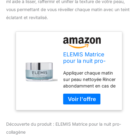
ml aide à lisser, raffermir et unifier la texture de votre peau,
vous permettant de vous réveiller chaque matin avec un teint
éclatant et revitalisé.
ELEMIS Matrice
pour la nuit pro-
collagène avec
Appliquer chaque matin
technologie des
sur peau nettoyée Rincer
peptides pour
abondamment en cas de
lisser, raffermir et
contact avec les yeux
régénérer, crème
Permet d'obtenir une
anti-rides de visage
texture de peau plus
pour cibler les
lisse et plus uniforme, et
ridules et unifier la
laisse une sensation de
texture de la peau,
Découverte du produit : ELEMIS Matrice pour la nuit pro-
douceur et de
50 ml
régénération sur le
collagène
visage Dimensions de