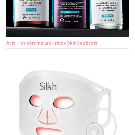
Avis : les sérums anti-rides SkinCeuticals