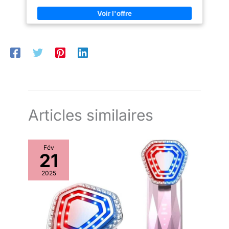
circulaires jusqu'à ce qu'il soit
gelée nourrissante, de l'adénosine pour l'amélioration des
absorbé, que ce soit pour les
rides, de l'acide hyaluronique pour l'hydratation, du collagène
soins quotidiens de la peau ou
hydrolysé pour l'élasticité et des peptides pour le lifting.
en déplacement, c'est très
Pénètre directement dans la peau. ✔️ Testé
pratique.
dermatologiquement : Avec un pourcentage d'irritation de 0,00
%. Nous fournissons une crème sûre sans irritation. Ce produit
MIZON a complété la dermatologie sur des sujets humains et a
été répertorié comme produit non irritant. ✔️ Amélioration des
rides : MFDS a autorisé la fonctionnalité d'amélioration des
rides, grâce à ses ingrédients adénosine et collagène. Réduit
les ridules et les rides d'expression. Recommandé pour les
peaux de plus de 30 ans
Articles similaires
Fév
21
2025