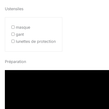
Ustensiles
masque
gant
lunettes de protection
Préparation