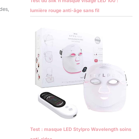
Test du Silk’n masque visage LED 100 :
ides,
lumière rouge anti-âge sans fil
Test : masque LED Stylpro Wavelength soins