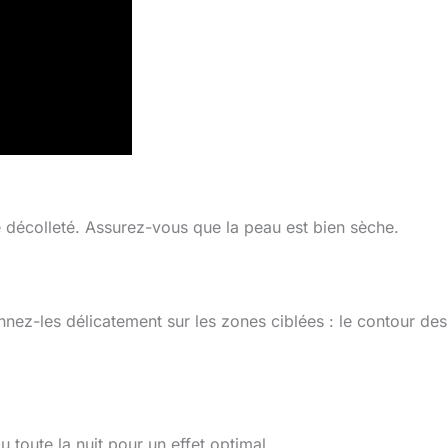
 décolleté. Assurez-vous que la peau est bien sèche.
onnez-les délicatement sur les zones ciblées : le contour des
 toute la nuit pour un effet optimal.