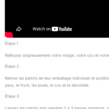
Étape 1
Nettoyez soigneusement votre visage, votre cou et votre
Étape 2
Retirez les patchs de leur emballage individuel et positi
yeux, le front, les joues, le cou et le décolleté.
Étape 3
Laissez les patchs agir pendant 2 à 3 heures minimum, ou