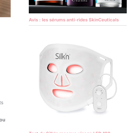
Avis : les sérums anti-rides SkinCeuticals
ts
 ou