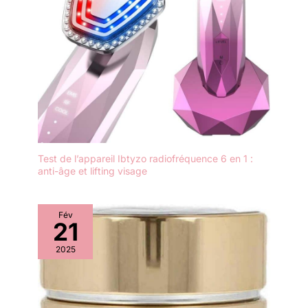
Test de l’appareil Ibtyzo radiofréquence 6 en 1 :
anti-âge et lifting visage
Fév
21
2025