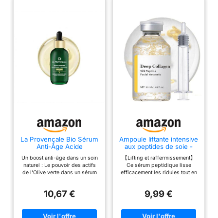
Production &
Optimal Skin Health
- Amazing
Guarantee 1oz by
Foxbrim
La Provençale Bio Sérum
Ampoule liftante intensive
Anti-Âge Acide
aux peptides de soie -
Hyaluronique Huile Olive
Lifting et raffermissement
Un boost anti-âge dans un soin
【Lifting et raffermissement】
30ml
visibles de la peau grâce
naturel : Le pouvoir des actifs
Ce sérum peptidique lisse
à un soutien profond du
de l'Olive verte dans un sérum
efficacement les ridules tout en
collagène, sérum anti-
hydratant anti-âge qui agit sur
améliorant la fermeté de la
âge pour lisser les rides
tous les signes de l'âge: rides,
peau. Utilisé régulièrement, son
et ridules
10,67 €
9,99 €
fermeté, éclat Enrichi en
système de micro-infusion
Omégas et en Acide
renforce l'élasticité, augmente
Hyaluronique, il redonne à la
la densité et sculpte un contour
peau son apparence de
du visage plus défini et plus