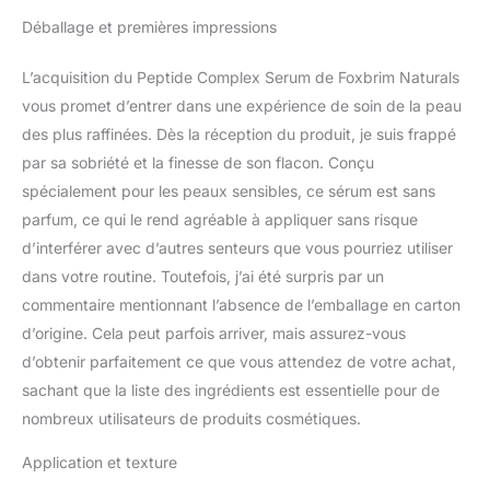
Plump, Smooth and
Déballage et premières impressions
Even Skin - For
Collagen
L’acquisition du Peptide Complex Serum de Foxbrim Naturals
Production &
vous promet d’entrer dans une expérience de soin de la peau
Optimal Skin Health
- Amazing
des plus raffinées. Dès la réception du produit, je suis frappé
Guarantee 1oz by
par sa sobriété et la finesse de son flacon. Conçu
Foxbrim
spécialement pour les peaux sensibles, ce sérum est sans
parfum, ce qui le rend agréable à appliquer sans risque
d’interférer avec d’autres senteurs que vous pourriez utiliser
dans votre routine. Toutefois, j’ai été surpris par un
commentaire mentionnant l’absence de l’emballage en carton
d’origine. Cela peut parfois arriver, mais assurez-vous
d’obtenir parfaitement ce que vous attendez de votre achat,
sachant que la liste des ingrédients est essentielle pour de
nombreux utilisateurs de produits cosmétiques.
Application et texture