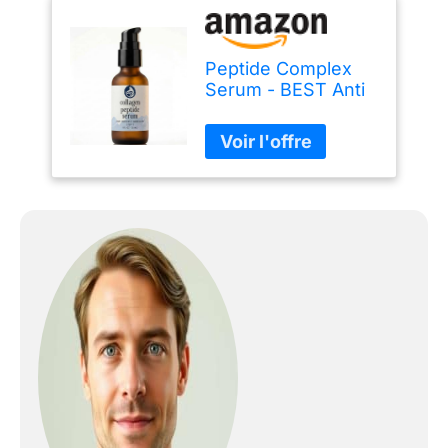
Peptide Complex
Serum - BEST Anti
Aging Serum - Anti
Wrinkle Skin Care -
Advanced Delivery
- Facial Skin Care -
Natural & Organic -
Plump, Smooth and
Even Skin - For
Collagen
Production &
Optimal Skin Health
- Amazing
Guarantee 1oz by
Foxbrim