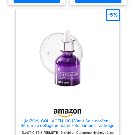
jeunesse Conseil d'utilisation :
jeune. La peau devient
Appliquer quelques gouttes de
progressivement plus lisse et
sérum matin et soir sur peau
plus raffinée, révélant
-5%
nettoyée, avant la crème de jour
naturellement un effet liftant.
ou de nuit Oleo-Jeunesse
【Formule légère】Le sérum au
Omégas d'huile d'Olive verte &
collagène hautement concentré
Acide hyaluronique, Efficacité
revitalise les peaux ternes et
prouvée, Texture légère, parfum
améliore leur texture. Il favorise
floral, 99% d’ingrédients
le renouvellement cutané jour et
d'origine naturelle Contenu : 1x
nuit, affinant les rugosités pour
Sérum Booster d'Hydratation
un teint lumineux, sain et
Anti-âge, La Provençale, 30 ml
uniforme, avec un éclat soyeux
et raffiné. 【Équilibre et
résilience】Le sérum réparateur
quotidien préserve le confort et
la stabilité de la peau. Ce sérum
au collagène doux renforce la
barrière naturelle de la peau. Ce
sérum éclaircissant favorise un
teint plus clair et plus
translucide, redonnant un éclat
frais et vibrant. 【Hydratation
en profondeur】Le sérum anti-
rides quotidien offre une
hydratation en profondeur grâce
à sa texture à absorption
[MIZON] COLLAGEN 100 (30ml) Soin coréen -
rapide. Le sérum aux peptides
Sérum au collagène marin - Soin intensif anti-âge
aide à reconstituer les réserves
- Réduction des rides & ridules - Hydratation &
naturelles d'hydratation de la
ELASTICITE & FERMETE : Enrichi en Collagène Hydrolysé, ce
Elasticité - Ingrédients naturels
peau, pour un teint repulpé et