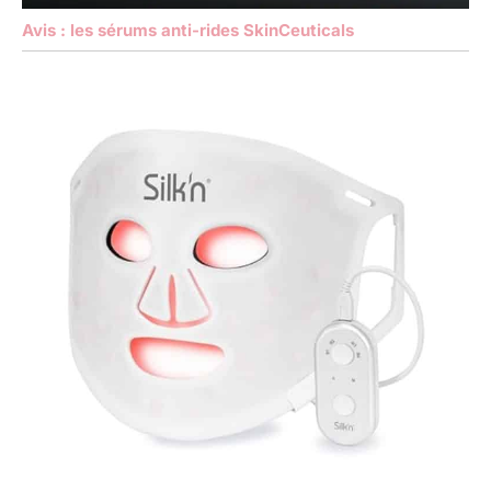
Avis : les sérums anti-rides SkinCeuticals