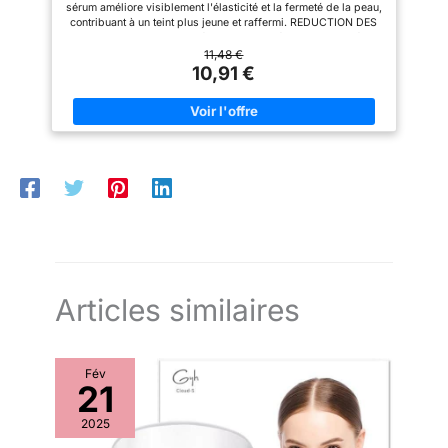
sérum améliore visiblement l'élasticité et la fermeté de la peau,
souple tout au long de la
contribuant à un teint plus jeune et raffermi. REDUCTION DES
journée. Convient pour les soins
RIDES & RIDULES : Formulée avec de l'Adénosine, elle atténue
quotidiens ou comme base de
visiblement les ridules et rides, tout en boostant l'hydratation
11,48 €
maquillage. 【Éclaircit les
de la couche superficielle de la peau pour un aspect lisse et
10,91 €
peaux ternes et fatiguées】Ce
repulpé. ANTI-AGE : Aide à ralentir le processus de
sérum au collagène revitalise
vieillissement en boostant l'hydratation et en améliorant la
les peaux fatiguées et
texture de la peau, offrant un effet jeunesse prolongé.
irrégulières, atténuant
PROTEGE : Les Peptides et le Panthénol renforcent la fonction
efficacement le teint terne et les
de la barrière cutanée et réparent la peau, tout en réduisant les
zones d'ombre. Il s'applique
irritations avec l'Extrait de Centella Asiatica pour un confort
facilement en couche sur
optimal. FORMULE SANS DANGER : Formulée sans parabènes,
d'autres soins ou produits de
formaldéhyde, colorants artificiels ni parfums artificiels, cette
maquillage, s'intégrant sans
ampoule est idéale pour les peaux sensibles, offrant un soin
effort à toute routine pour une
sûr et efficace.
expérience confortable.
Articles similaires
Fév
21
2025