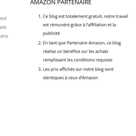
est
ale
dans