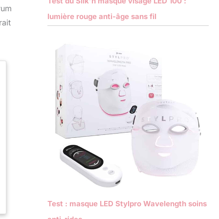
Test du Silk’n masque visage LED 100 :
érum
lumière rouge anti-âge sans fil
ait
Test : masque LED Stylpro Wavelength soins