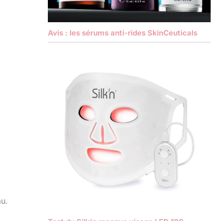
Avis : les sérums anti-rides SkinCeuticals
au.