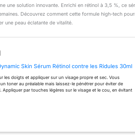
une solution innovante. Enrichi en rétinol à 3,5 %, ce s
semaines. Découvrez comment cette formule high-tech pourr
r une peau éclatante de vitalité.
ynamic Skin Sérum Rétinol contre les Ridules 30ml
r les doigts et appliquer sur un visage propre et sec. Vous
un toner au préalable mais laissez-le pénétrer pour éviter de
ol. Appliquer par touches légères sur le visage et le cou, en évitant
es yeux et les lèvres. Vous êtes nouveau dans le rétinol ?
 par semaine pendant les 2 premières semaines. Préparer en
s pendant 2 semaines supplémentaires avant de l'utiliser le soir.
 les 4 signes du vieillissement cutané en 2 semaines* Aide à
ce des rides Retexturise et réduit l'apparence des pores Unifie le