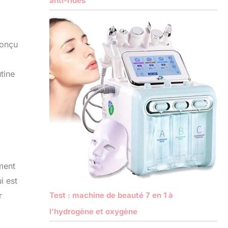
anti-rides
Conçu
tine
ment
i est
Test : machine de beauté 7 en 1 à
r
l’hydrogène et oxygène