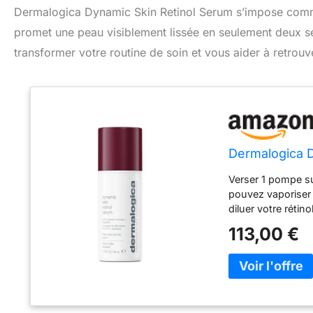
Dermalogica Dynamic Skin Retinol Serum s’impose comme 
promet une peau visiblement lissée en seulement deux 
transformer votre routine de soin et vous aider à retrouve
Dermalogica D
Verser 1 pompe su
pouvez vaporiser 
diluer votre rétin
l'orbite interne d
113,00 €
Appliquer 2 soirs
alternant les nuit
Réduit facilement
inverser l'apparen
teint