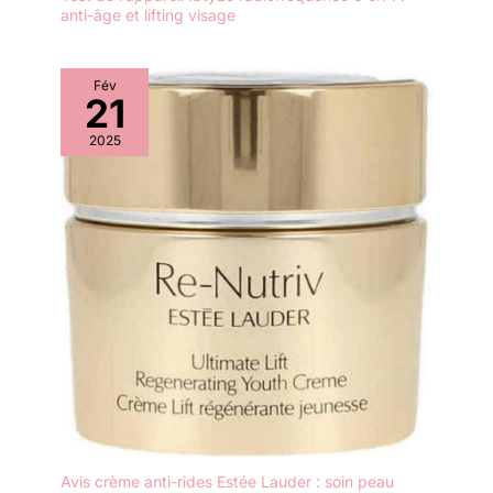
anti-âge et lifting visage
Fév
21
2025
Avis crème anti-rides Estée Lauder : soin peau