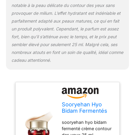
notable à la peau délicate du contour des yeux sans
provoquer de milium. L’effet hydratant est indéniable et
parfaitement adapté aux peaux matures, ce qui en fait
un produit polyvalent. Cependant, le parfum est assez
fort, bien qu’il s’atténue avec le temps, et le prix peut
sembler élevé pour seulement 25 ml. Malgré cela, ses
nombreux atouts en font un soin de qualité, idéal comme
cadeau attentionné.
Sooryehan Hyo
Bidam Fermentés
Crème contour des
sooryehan hyo bidam
yeux 25 ml
fermenté crème contour
des yeux 25 ml