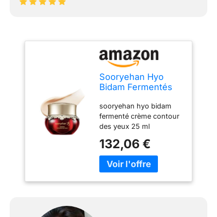
Sooryehan Hyo
Bidam Fermentés
Crème contour des
sooryehan hyo bidam
yeux 25 ml
fermenté crème contour
des yeux 25 ml
Capacité : 25 ml Types
132,06 €
de peau : tous Crème
contour des yeux
hydratant pour améliorer
l'élasticité de la peau
ainsi lâche les rides
autour des yeux.
"backhyodan" précieux