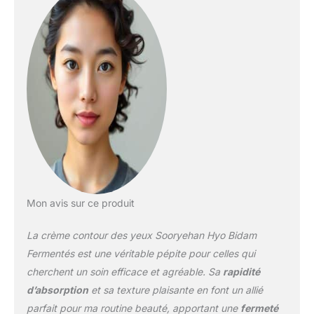
ingrédients à base de
plantes riches en
nutriments et argent en
forme de champignon
contenues dans une
crème contour des yeux
anti-âge à base de
plantes pour une texture
lisse.
Mon avis sur ce produit
La crème contour des yeux Sooryehan Hyo Bidam
Fermentés est une véritable pépite pour celles qui
cherchent un soin efficace et agréable. Sa
rapidité
d’absorption
et sa texture plaisante en font un allié
parfait pour ma routine beauté, apportant une
fermeté