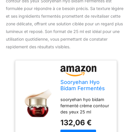
contour des yeux Sooryehan Hyo Bidam Fermentés est
formulée pour répondre à ce besoin précis. Sa texture légère
et ses ingrédients fermentés promettent de revitaliser cette
zone délicate, offrant une solution ciblée pour un regard plus
lumineux et reposé. Son format de 25 ml est idéal pour une
utilisation quotidienne, vous permettant de constater
rapidement des résultats visibles.
Sooryehan Hyo
Bidam Fermentés
Crème contour des
sooryehan hyo bidam
yeux 25 ml
fermenté crème contour
des yeux 25 ml
Capacité : 25 ml Types
132,06 €
de peau : tous Crème
contour des yeux