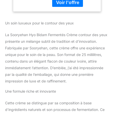
hydratant pour améliorer
l'élasticité de la peau
ainsi lâche les rides
autour des yeux.
Un soin luxueux pour le contour des yeux
"backhyodan" précieux
ingrédients à base de
La Sooryehan Hyo Bidam Fermentés Crème contour des yeux
plantes riches en
nutriments et argent en
présente un mélange subtil de tradition et d’innovation.
forme de champignon
Fabriquée par Sooryehan, cette crème offre une expérience
contenues dans une
unique pour le soin de la peau. Son format de 25 millilitres,
crème contour des yeux
contenu dans un élégant flacon de couleur ivoire, attire
anti-âge à base de
immédiatement l’attention. D’emblée, j’ai été impressionnée
plantes pour une texture
lisse.
par la qualité de l’emballage, qui donne une première
impression de luxe et de raffinement.
Une formule riche et innovante
Cette crème se distingue par sa composition à base
d’ingrédients naturels et son processus de fermentation. Ce