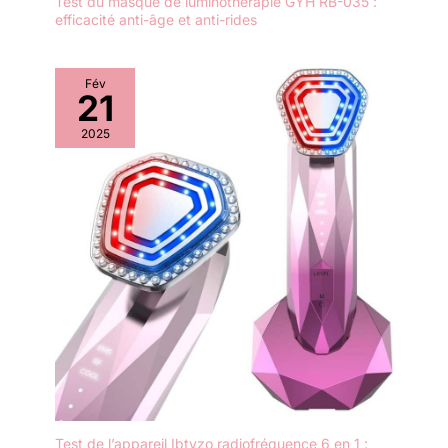
Test du masque de luminothérapie GYH RB-035 :
efficacité anti-âge et anti-rides
Fév
21
2025
Test de l’appareil Ibtyzo radiofréquence 6 en 1 :