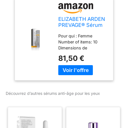
ELIZABETH ARDEN
PREVAGE® Sérum
Contour des Yeux
Pour qui : Femme
Anti-Age +
Number of items: 10
Réparateur Intensif
Dimensions de
15 ml
l'emballage de l'article:
81,50 €
14986 L x 3555 H x 3555
W (centimeters)
Ingredients:
WATER/AQUA/EAU,
CYCLOPENTASILOXANE,
BUTYLENE GLYCOL,
Découvrez d’autres sérums anti-âge pour les yeux
BIOSACCHARIDE GUM-4