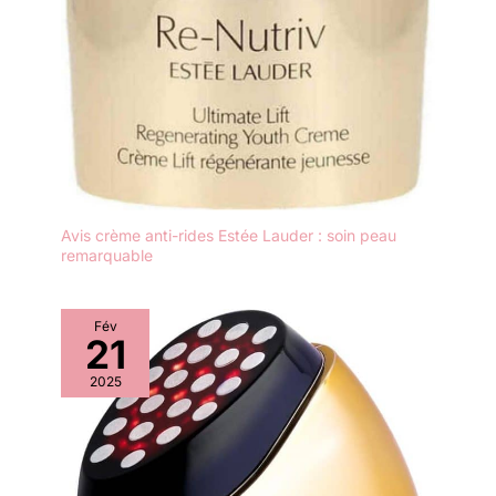
Avis crème anti-rides Estée Lauder : soin peau
remarquable
Fév
21
2025