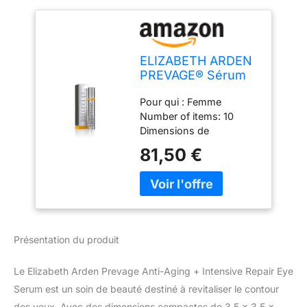
ELIZABETH ARDEN
PREVAGE® Sérum
Contour des Yeux
Pour qui : Femme
Anti-Age +
Number of items: 10
Réparateur Intensif
Dimensions de
15 ml
l'emballage de l'article:
81,50 €
14986 L x 3555 H x 3555
W (centimeters)
Ingredients:
WATER/AQUA/EAU,
CYCLOPENTASILOXANE,
BUTYLENE GLYCOL,
Présentation du produit
BIOSACCHARIDE GUM-4
Le Elizabeth Arden Prevage Anti-Aging + Intensive Repair Eye
Serum est un soin de beauté destiné à revitaliser le contour
des yeux. Avec des dimensions compactes de 3,5 x 3,5 x