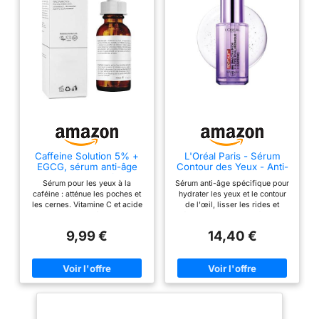
Caffeine Solution 5% +
L'Oréal Paris - Sérum
EGCG, sérum anti-âge
Contour des Yeux - Anti-
pour les yeux à la
Rides , Anti-Poches &
Sérum pour les yeux à la
Sérum anti-âge spécifique pour
caféine, sérum anti-
Anti-Cernes - À l'Acide
caféine : atténue les poches et
hydrater les yeux et le contour
poches et anti-cernes
Hyaluronique Pur et à la
les cernes. Vitamine C et acide
de l'œil, lisser les rides et
Caféine - Embout Triple-
hyaluronique : éclaircit et
réduire les signes de fatigue,
Bille innovant - Revitalift
hydrate la peau. Collagène :
Convient à tous les types et
Filler - 20 ml
9,99 €
14,40 €
aide à améliorer l'élasticité et la
tonalités de peaux Résultat : Les
fermeté. Renforce la luminosité
yeux paraissent plus jeunes en
et l'éclat. Ingrédients
deux semaines seulement, La
entièrement naturels : formule
peau est plus hydratée et le
douce pour les peaux
regard plus éveillé, Les rides et
sensibles.
les cernes sont lissées et
réduites Application : Appliquer
matin et soir sur une peau