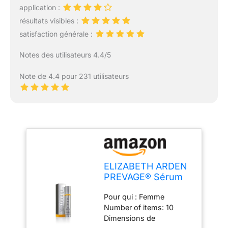
application :
résultats visibles :
satisfaction générale :
Notes des utilisateurs 4.4/5
Note de 4.4 pour 231 utilisateurs
ELIZABETH ARDEN
PREVAGE® Sérum
Contour des Yeux
Pour qui : Femme
Anti-Age +
Number of items: 10
Réparateur Intensif
Dimensions de
15 ml