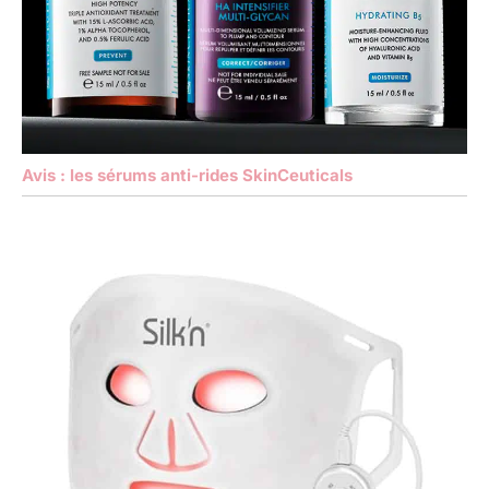
Avis : les sérums anti-rides SkinCeuticals