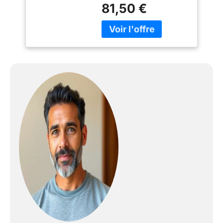
l'emballage de l'article:
81,50 €
14986 L x 3555 H x 3555
W (centimeters)
Ingredients:
WATER/AQUA/EAU,
CYCLOPENTASILOXANE,
BUTYLENE GLYCOL,
BIOSACCHARIDE GUM-4