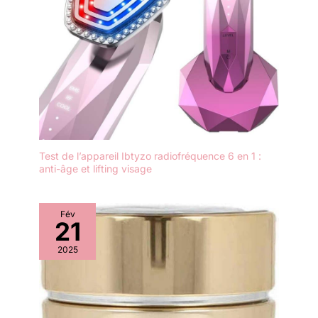
Test de l’appareil Ibtyzo radiofréquence 6 en 1 :
anti-âge et lifting visage
Fév
21
2025