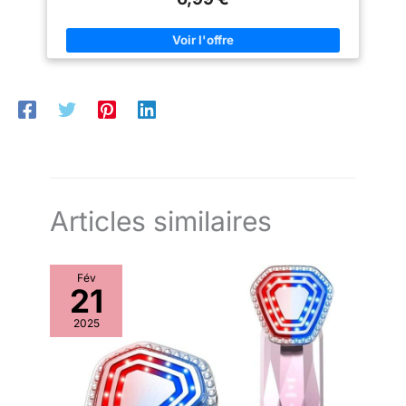
Regard Plus Jeune】：Cette crème yeux raffermissante aide à
améliorer la fermeté de la peau et à lisser visiblement les rides
et ridules. Idéale pour les paupières tombantes et le
relâchement cutané, elle offre un effet tenseur pour un regard
plus lumineux. ✨【Réduit Cernes et Poches】：Conçue pour
atténuer l’apparence des cernes et des poches sous les yeux.
Le contour paraît plus frais, reposé et éclatant, parfait pour les
signes visibles de fatigue et de l’âge. ✨【Texture Légère &
Absorption Rapide】：Texture non grasse, légère et
rapidement absorbée. Ne laisse pas de film collant et convient
parfaitement au maquillage. Application facile : tapotez
délicatement avec l’annulaire pour une meilleure pénétration.
✨【Convient à Tous Types de Peaux】：Adaptée aux peaux
sèches, mixtes et grasses. Utilisation quotidienne matin et soir.
Idéale dès l’apparition des premières rides pour prévenir les
signes du vieillissement cutané.
Articles similaires
Fév
21
2025