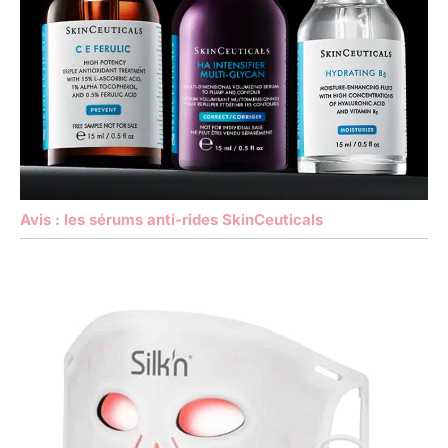
Avis : les sérums anti-rides SkinCeuticals