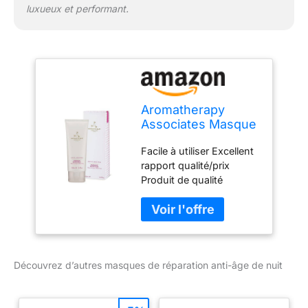
luxueux et performant.
Aromatherapy
Associates Masque
de réparation anti-
Facile à utiliser Excellent
âge de nuit 100 ml,
rapport qualité/prix
un masque anti-âge
Produit de qualité
profondément
supérieure Nourrit et
nourrissant qui aide
raffermit la peau
à lisser les lignes et
Contenance : 100 ml
à raffermir la peau,
offrant un soin du
visage de nuit
Découvrez d’autres masques de réparation anti-âge de nuit