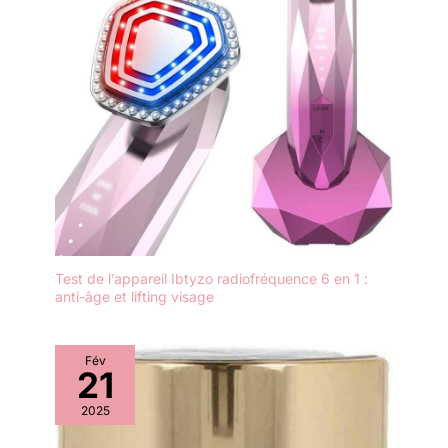
Test de l’appareil Ibtyzo radiofréquence 6 en 1 :
anti-âge et lifting visage
Fév
21
2025