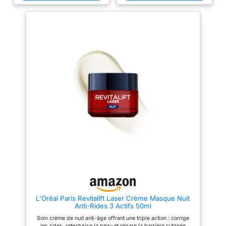
l'aspect des rides. La
hydrolysé stimule l'élasticité
niacinamide atténue les
cutanée. Ce soin visage aide à
marques. Une crème anti age
raffermir la peau, réduire
femme complète pour vos soins
visiblement les rides et
pour le visage. EFFICACITÉ
resserrer les pores dilatés pour
CLINIQUEMENT PROUVÉE :
un teint plus jeune. Éclat & Teint
91% trouvent leur peau
Uniforme : La niacinamide
hydratée, nourrie et plus
illumine le teint terne et unifie le
souple.82% trouvent leur teint
grain de peau. Cette formule
unifié et plus lumineux.Texture
aide à atténuer les taches
fondante, non collante. Une
pigmentaires et à protéger
crème de nuit et crème
l'épiderme grâce à ses
hydratante visage à l’efficacité
puissants antioxydants. Texture
visible, parfaite en skincare
Gel Innovante : L'ampoule en gel
quotidien. MASQUE DE NUIT :
solide se transforme en texture
Score Yuka : 93/100 – Excellent
transparente en 3h ou une nuit.
Fabriqué en France. Cette
Elle libère progressivement les
crème visage femme est aussi
actifs en profondeur sans
une crème hydratante visage
couler, pour un soin non collant.
parfaite aussi pour les hommes
Soin Visage Multi-Usage : Idéal
en crème hydratante visage
comme masque de nuit
homme. CONSEILS
réparateur ou soin hydratant le
D’UTILISATION :Appliquer le
matin avant le maquillage.
soir sur le visage et le cou, sur
Convient à tous types de peaux
une peau propre et sèche. Cette
et s'intègre parfaitement à votre
crème nuit anti age, idéale en
routine beauté quotidienne.
L'Oréal Paris Revitalift Laser Crème Masque Nuit
crème de nuit visage, complète
Anti-Rides 3 Actifs 50ml
parfaitement vos soins pour le
visage et peut être associée à
Soin crème de nuit anti-âge offrant une triple action : corrige
un masque de nuit ou à une
les rides, retexturise la peau et répare la barrière cutanée