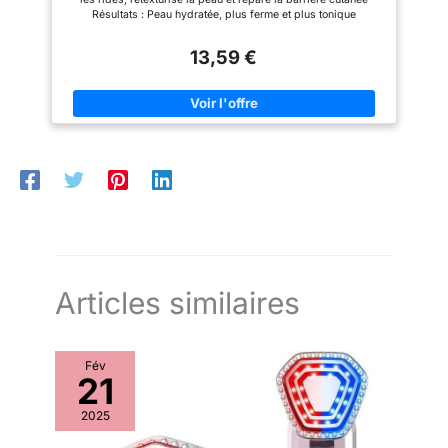
crème lifting immédiat visage
Résultats : Peau hydratée, plus ferme et plus tonique
pour un effet anti age.
immédiatement, Rides et ridules visiblement réduites en 1
GRANIONS DERMATOLOGIE –
semaine, Peau plus lisse comme transformée en 4 semaines
EXPERT DE L’ANTI-ÂGE : La
13,59 €
Application : Appliquer quotidiennement le soir sur le visage et
routine IN & OUT au collagène
le cou bien nettoyés, par mouvements ascendants, pour une
marin du Laboratoire des
meilleure pénétration Formule enrichie en trois actifs anti-âge :
Granions, N°1 des compléments
Acide hyaluronique pour hydrater et repulper la peau, Pro-
alimentaires au collagène en
Rétinol pour lisser les rides et renouveler la texture de
France, combine
l'épiderme, Vitamine C pour unifier le teint Contenu : 1x Soin
nutricosmétiques et
anti-âge de nuit triple action L'Oréal Paris Revitalift Laser X3,
dermocosmétiques pour une
50 ml
routine anti-âge renforcée. Le IN
stimule la production naturelle
de collagène et le OUT, à
travers cette crème anti ride,
améliore visiblement l’aspect de
la peau. Une synergie idéale
pour un soin global du visage
femme.
Articles similaires
Fév
21
2025