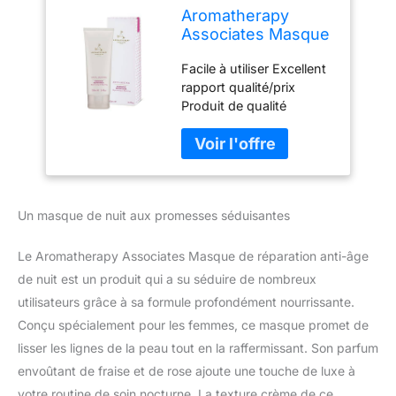
Aromatherapy
Associates Masque
de réparation anti-
Facile à utiliser Excellent
âge de nuit 100 ml,
rapport qualité/prix
un masque anti-âge
Produit de qualité
profondément
supérieure Nourrit et
nourrissant qui aide
raffermit la peau
à lisser les lignes et
Contenance : 100 ml
à raffermir la peau,
offrant un soin du
visage de nuit
Un masque de nuit aux promesses séduisantes
Le Aromatherapy Associates Masque de réparation anti-âge
de nuit est un produit qui a su séduire de nombreux
utilisateurs grâce à sa formule profondément nourrissante.
Conçu spécialement pour les femmes, ce masque promet de
lisser les lignes de la peau tout en la raffermissant. Son parfum
envoûtant de fraise et de rose ajoute une touche de luxe à
votre routine de soin nocturne. La texture crème de ce