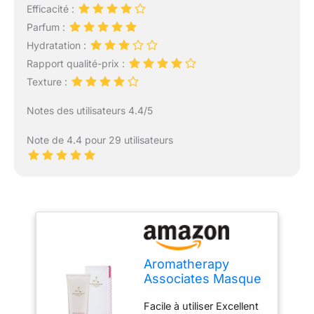
Efficacité :
Parfum :
Hydratation :
Rapport qualité-prix :
Texture :
Notes des utilisateurs 4.4/5
Note de 4.4 pour 29 utilisateurs
Aromatherapy
Associates Masque
de réparation anti-
Facile à utiliser Excellent
âge de nuit 100 ml,