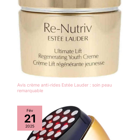
Avis crème anti-rides Estée Lauder : soin peau
remarquable
Fév
21
2025