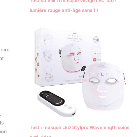
Test du Silk’n masque visage LED 100 :
lumière rouge anti-âge sans fil
a
 dire
at
t
ts
Test : masque LED Stylpro Wavelength soins
ion