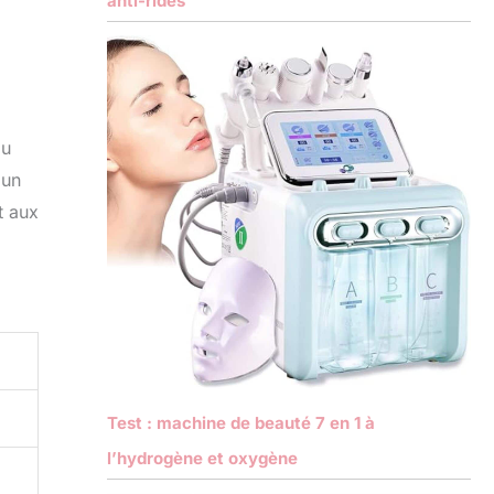
anti-rides
ou
 un
t aux
Test : machine de beauté 7 en 1 à
l’hydrogène et oxygène