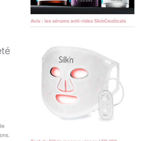
Avis : les sérums anti-rides SkinCeuticals
eté
ée
ions.