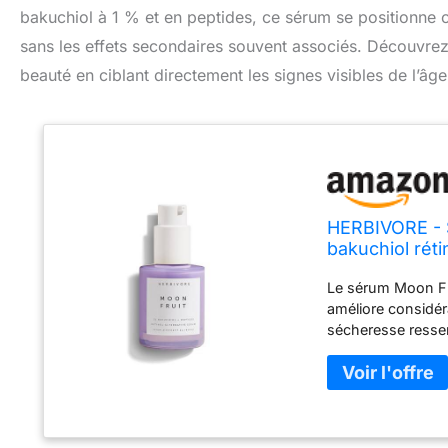
bakuchiol à 1 % et en peptides, ce sérum se positionne co
sans les effets secondaires souvent associés. Découvrez
beauté en ciblant directement les signes visibles de l’âge
HERBIVORE - S
bakuchiol réti
la peau, rédui
Le sérum Moon Frui
améliore considéra
sécheresse ressent
Un sérum pour le 
imite les bienfait
mélange de superf
signes du vieillis
fois par jour sur