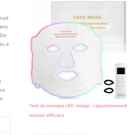
toyé
dans
 De
au a
a
oix
on
Test du masque LED visage : rajeunissement
maison efficace