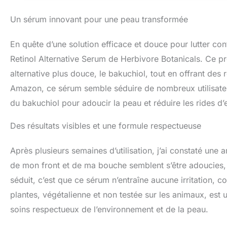
peau plus ferme et
aucun signe d'irr
Un sérum innovant pour une peau transformée
nettoyée chaque n
bienfaits anti-âge
En quête d’une solution efficace et douce pour lutter cont
HERBIVORE Phoeni
Herbivore, nous c
Retinol Alternative Serum de Herbivore Botanicals. Ce pr
vous et l'environ
alternative plus douce, le bakuchiol, tout en offrant des 
manière durable.
Amazon, ce sérum semble séduire de nombreux utilisateurs
du bakuchiol pour adoucir la peau et réduire les rides d’
Des résultats visibles et une formule respectueuse
Après plusieurs semaines d’utilisation, j’ai constaté une 
de mon front et de ma bouche semblent s’être adoucies, e
séduit, c’est que ce sérum n’entraîne aucune irritation, c
plantes, végétalienne et non testée sur les animaux, est 
soins respectueux de l’environnement et de la peau.