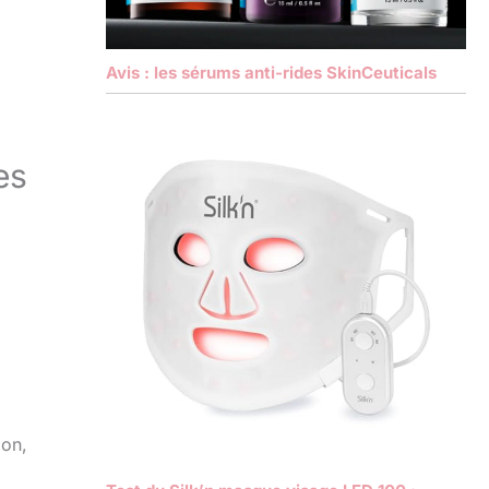
Avis : les sérums anti-rides SkinCeuticals
es
ion,