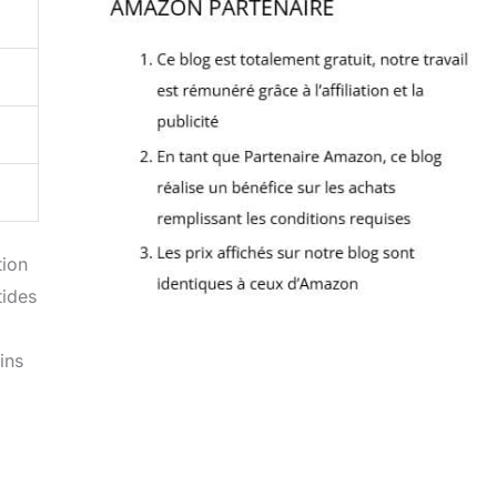
tion
tides
ins