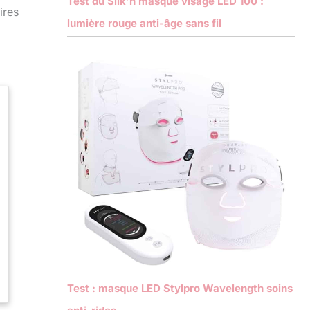
Test du Silk’n masque visage LED 100 :
ires
lumière rouge anti-âge sans fil
Test : masque LED Stylpro Wavelength soins