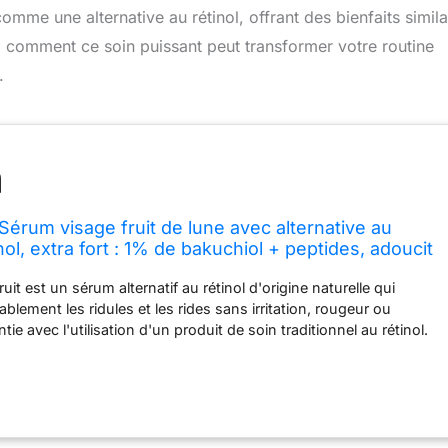
mme une alternative au rétinol, offrant des bienfaits simila
 comment ce soin puissant peut transformer votre routine
.
érum visage fruit de lune avec alternative au
nol, extra fort : 1% de bakuchiol + peptides, adoucit
t les rides d'expression, origine végétale
t est un sérum alternatif au rétinol d'origine naturelle qui
blement les ridules et les rides sans irritation, rougeur ou
ie avec l'utilisation d'un produit de soin traditionnel au rétinol.
visage boosté par 1% de bakuchiol, une plante très étudiée qui
s adoucissants et raffermissants du rétinol traditionnel et un
ruits contenant des vitamines C, E, B5 pour aider à réduire les
sement et améliorer la fermeté de la peau. Lorsqu'il est utilisé deux
 une période de 6 semaines, les consommateurs ont signalé une