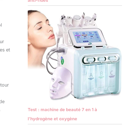
anti-rides
l
ur
es et
utour
 de
Test : machine de beauté 7 en 1 à
s
l’hydrogène et oxygène