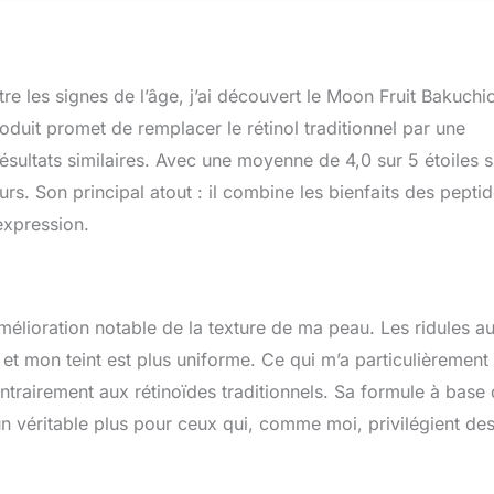
 plus lisse avec des rides et des ridules moins visibles, sans
itation. Mode d'emploi : appliquez 1 ou 2 doses sur une peau
uit, puis avec votre crème hydratante préférée. Pour des
 supplémentaires, utilisez 2 à 3 gouttes d'huile pour le visage
re les signes de l’âge, j’ai découvert le Moon Fruit Bakuchio
x comme étape finale. Croyez au pouvoir des plantes ; chez
réons des plantes, cliniquement efficaces, sans danger pour
oduit promet de remplacer le rétinol traditionnel par une
nement ; végétalien, cruauté envers les animaux et emballé de
résultats similaires. Avec une moyenne de 4,0 sur 5 étoiles s
. Son principal atout : il combine les bienfaits des peptid
expression.
amélioration notable de la texture de ma peau. Les ridules a
t mon teint est plus uniforme. Ce qui m’a particulièrement
ontrairement aux rétinoïdes traditionnels. Sa formule à base
un véritable plus pour ceux qui, comme moi, privilégient de