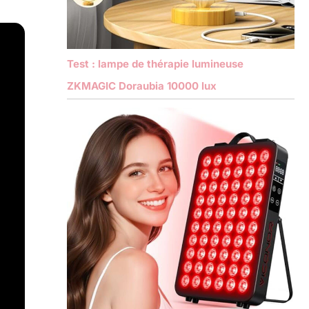
Test : lampe de thérapie lumineuse
ZKMAGIC Doraubia 10000 lux