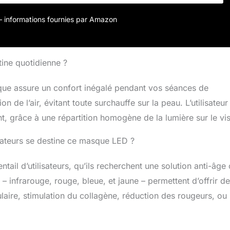
able. Il s’adapte naturellement aux contours du visage pour
n agréable, même régulière. PROTECTION OCULAIRE INTÉGRÉE
r – informations fournies par Amazon
ispose d’une protection oculaire intégrée limitant
ecte à la lumière, pour une expérience plus confortable sans
pplémentaires. ULTRALÉGER & SANS FIL Avec seulement 93
rarouge visage est facile à utiliser à domicile. Batterie 2600
ine quotidienne ?
à 8 séances par charge, recharge USB-C, minuterie intégrée
tique.
sque assure un confort inégalé pendant vos séances de
n de l’air, évitant toute surchauffe sur la peau. L’utilisateur
, grâce à une répartition homogène de la lumière sur le vi
lisateurs se destine ce masque LED ?
il d’utilisateurs, qu’ils recherchent une solution anti-âge
– infrarouge, rouge, bleue, et jaune – permettent d’offrir d
ulaire, stimulation du collagène, réduction des rougeurs, ou