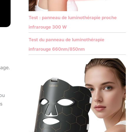
Test : panneau de luminothérapie proche
infrarouge 300 W
Test du panneau de luminothérapie
infrarouge 660nm/850nm
sage.
 ou
es