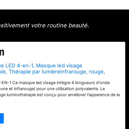
itivement votre routine beauté.
 LED 4-en-1, Masque led visage
ie, Thérapie par lumièreinfrarouge, rouge,
ne – Régénérant, Anti-âge, Réduit l’acné –
N-1 Ce masque led visage intègre 4 longueurs d’onde
ical, USB-C, Léger et étanche IP67
aune et infrarouge) pour une utilisation polyvalente. Le
ge luminothérapie est conçu pour améliorer l’apparence de la
ir sa routine beauté quotidienne. LUMIÈRE UNIFORME SANS
râce à son design 3D, ce masque luminothérapie visage
LED à distance optimale de la peau, assurant une diffusion
 lumière sans sensation de chaleur excessive. SILICONE
TÉ Le masque led visage est fabriqué en silicone flexible,