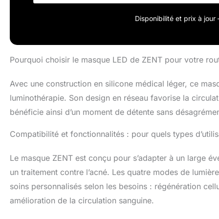
doux et confort
une utilisatio
Disponibilité et prix à jou
Ce masque led d
l’exposition dir
accessoires su
g, ce masque inf
Pourquoi choisir le masque LED de ZENT pour votre rout
mAh pour jusqu’
et arrêt automa
Avec une construction en silicone médical léger, ce ma
luminothérapie. Son design en réseau favorise la circulatio
bénéficie ainsi d’un moment de détente sans désagrément
Compatibilité et fonctionnalités : pour quels types d’uti
Le masque ZENT est conçu pour s’adapter à un large éventa
un traitement contre l’acné. Les quatre modes de lumière 
soins personnalisés selon les besoins : régénération cell
amélioration de la circulation sanguine.