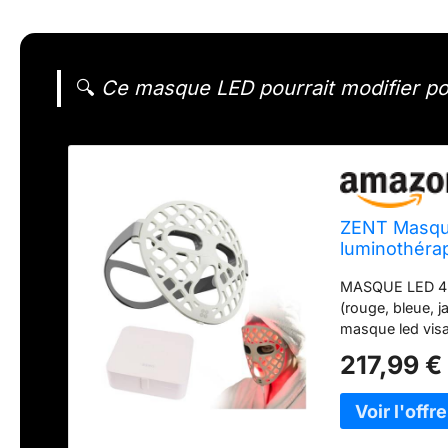
🔍
Ce masque LED pourrait modifier pos
ZENT Masque
luminothérap
bleue et jau
MASQUE LED 4-E
Silicone méd
(rouge, bleue, j
masque led visa
peau et souten
217,99 €
ÉCHAUFFEMENT G
positionne 216 
homogène de la
SOUPLE DE QUALI