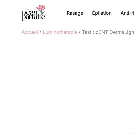
Aller
au
Rasage
Épilation
Anti-r
contenu
Accueil
Luminothérapie
Test : zENT DermaLigh