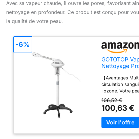
Avec sa vapeur chaude, il ouvre les pores, favorisant ain
nettoyage en profondeur. Ce produit est conçu pour vou
la qualité de votre peau.
-6%
GOTOTOP Vapeu
Nettoyage Pr
【Avantages Multip
circulation sanguin
l'ozone. Votre pea
essentielle, ce qu
106,52 €
peau et contribu
100,63 €
nano-vaporisateu
de taille nanomét
ouvre plus facile
éliminée. Utilise
vapeur, puis nett