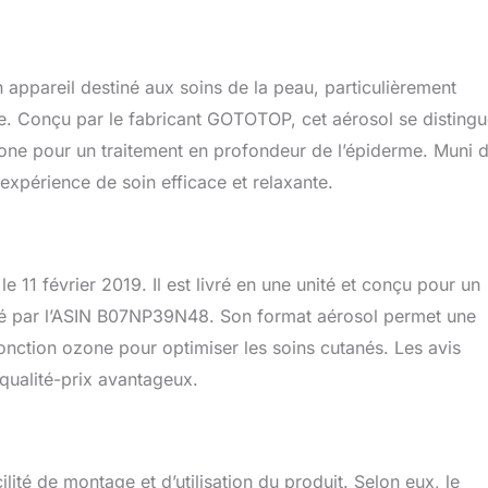
vous ayez une peau grasse, normale ou sèche, que vous soyez
e, jeune homme ou homme d'âge mûr, vous pouvez tous utiliser
cial. Il détend votre peau après une journée chargée et l'aide à
 état. 【Exécution Soignée】Disque d'atomisation professionnel
appareil destiné aux soins de la peau, particulièrement
us fine et abondante. Tuyau en acier inoxydable de haute
le. Conçu par le fabricant GOTOTOP, cet aérosol se disting
et sans rouille. Le réservoir d'eau de 680 ml répond aux besoins
zone pour un traitement en profondeur de l’épiderme. Muni 
s de vapeur faciale. La buse de pulvérisation rotative à 160°
de commodité. Hauteur réglable de 127 à 150 cm. Déplacement
expérience de soin efficace et relaxante.
 roues universelles. 【Applications Abondantes】Équipement de
dapté aux salons de beauté, salons de coiffure et autres lieux de
sionnels. Vous pouvez également l'avoir à la maison : sa
et son utilisation facile vous offrent un traitement de niveau
 11 février 2019. Il est livré en une unité et conçu pour un
omicile. Vous économisez ainsi du temps et de l'argent.
ifié par l’ASIN B07NP39N48. Son format aérosol permet une
fonction ozone pour optimiser les soins cutanés. Les avis
rt qualité-prix avantageux.
lité de montage et d’utilisation du produit. Selon eux, le