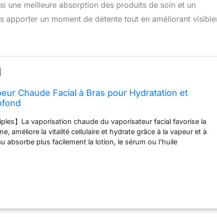
si une meilleure absorption des produits de soin et un
s apporter un moment de détente tout en améliorant visibl
r Chaude Facial à Bras pour Hydratation et
ofond
les】La vaporisation chaude du vaporisateur facial favorise la
e, améliore la vitalité cellulaire et hydrate grâce à la vapeur et à
u absorbe plus facilement la lotion, le sérum ou l'huile
i améliore considérablement l'efficacité des soins, rajeunit votre
e à améliorer votre état cutané. 【Nettoyage en Profondeur】Le
r à brume chaude génère un spray de brouillard d'ions oxygène
rique selon un principe de pulvérisation de vapeur chaude. Il
ment les pores, permettant à la saleté accumulée d'être facilement
z du coton pour essuyer votre maquillage après la séance de
oyez à l'eau pour un visage parfaitement propre. 【Apaiser la