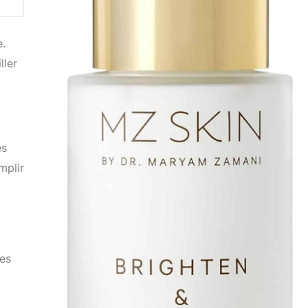
e.
ller
es
mplir
ses