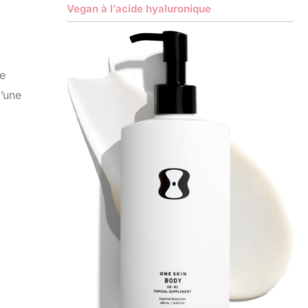
Vegan à l’acide hyaluronique
ue
d’une