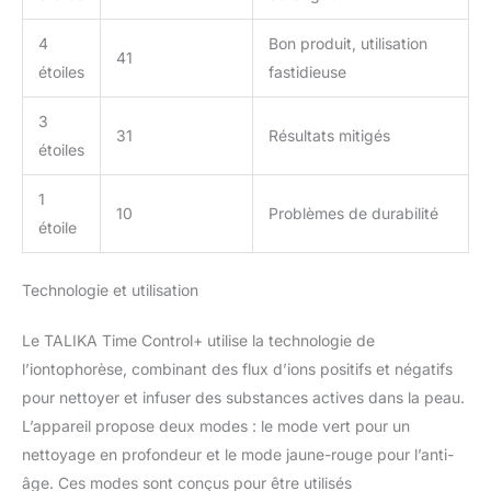
éclaircissant). PLUS
D'INNOVATION : Pour la
4
Bon produit, utilisation
41
première fois, un
étoiles
fastidieuse
instrument cosmétique
associe des micro-
3
courants imperceptibles
31
Résultats mitigés
étoiles
à trois longueurs
d’ondes
1
complémentaires issues
10
Problèmes de durabilité
de la Light Therapy. Son
étoile
électrode plaquée or
assure un traitement
Technologie et utilisation
hypoallergénique et sa
technologie
Le TALIKA Time Control+ utilise la technologie de
d’électrostimulation
suisse est simple, sûre et
l’iontophorèse, combinant des flux d’ions positifs et négatifs
efficace, adaptée à un
pour nettoyer et infuser des substances actives dans la peau.
usage à domicile.
L’appareil propose deux modes : le mode vert pour un
CONSEILS
nettoyage en profondeur et le mode jaune-rouge pour l’anti-
D’UTILISATION : Simple
d’utilisation et
âge. Ces modes sont conçus pour être utilisés