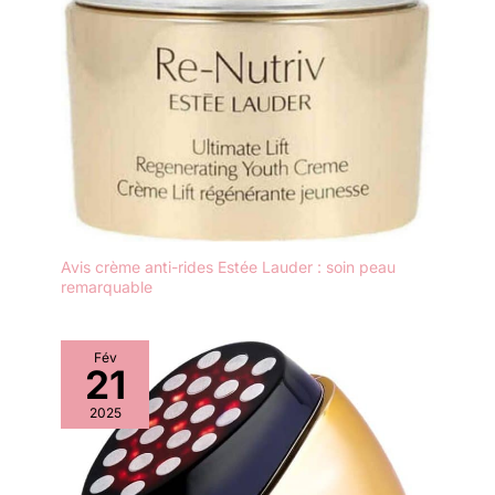
appuyant sur le bouton
de démarrage, un voyant
vert apparaîtra. Étape 2 :
Sélectionnez le
programme souhaité.
Programme « Détoxifiant
» : le bouton reste vert, le
programme 1 est activé.
Programme
"régénération": appuyez
sur le bouton de
Avis crème anti-rides Estée Lauder : soin peau
démarrage pendant 1
remarquable
seconde pour changer
de mode. Lorsque le
bouton devient orange,
Fév
le programme 2 est
21
activé. Étape 3 : Placez la
2025
tête triangulaire de
l'appareil en contact
direct avec la peau pour
commencer le traitement.