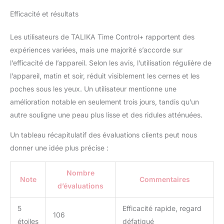
cernes et des poches et
visiblement rajeuni. PLUS
Efficacité et résultats
DE RÉSULTATS : Avec
Time Control +, la peau
Les utilisateurs de TALIKA Time Control+ rapportent des
retrouve sa tonicité, les
expériences variées, mais une majorité s’accorde sur
rides s'estompent, les
l’efficacité de l’appareil. Selon les avis, l’utilisation régulière de
cernes et les poches
disparaissent : votre
l’appareil, matin et soir, réduit visiblement les cernes et les
regard est visiblement
poches sous les yeux. Un utilisateur mentionne une
transformé en 1 minute
amélioration notable en seulement trois jours, tandis qu’un
chrono. La tête
autre souligne une peau plus lisse et des ridules atténuées.
triangulaire de l'appareil
vous permet d’atteindre
Un tableau récapitulatif des évaluations clients peut nous
le creux interne des
donner une idée plus précise :
cernes pour encore plus
de précision. Le
programme anti-âge
Nombre
Note
Commentaires
(antirides, raffermissant,
d’évaluations
anti-inflammaging) est
doublé d'un programme
5
Efficacité rapide, regard
« détox » (anticernes,
106
étoiles
défatigué
anti-poches,