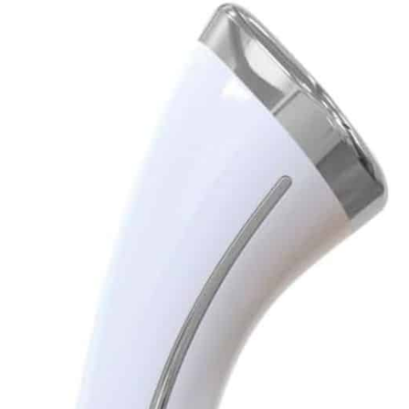
programme 1 est activé.
Programme
"régénération": appuyez
sur le bouton de
démarrage pendant 1
seconde pour changer
de mode. Lorsque le
bouton devient orange,
le programme 2 est
activé. Étape 3 : Placez la
tête triangulaire de
l'appareil en contact
direct avec la peau pour
commencer le traitement.
Assurez-vous que les
doigts touchent
l'électrode Programme 1 :
le traitement s'arrête
automatiquement après 1
min Programme 2 : le
traitement s'arrête