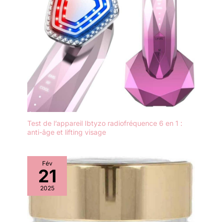
1948, Talika offre des
soins spécialistes cils et
regard, puis plus
récemment, des soins
spécifiques du visage
jusqu’à l’électro-beauté.
Nous innovons sans
cesse pour offrir des
soins permettant de
révéler la beauté naturelle
de chaque femme à
chaque étape de sa vie.
Test de l’appareil Ibtyzo radiofréquence 6 en 1 :
Avec une approche
anti-âge et lifting visage
intégrative, les produits
Talika sont le fruit d’un
mariage de technologies
Fév
d’avant-garde et de
21
traditions millénaires,
2025
créant des soins ciblés et
des nouvelles routines
beauté. = Étape 1 :
Allumez l'appareil en