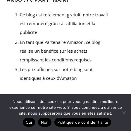
Nous utilisons des cookies pour vous garantir la meilleure
Copyright © 2026 Ma peau parfaite - Partenaire Amazon
expérience sur notre site web. Si vous continuez à utiliser ce
site, nous supposerons que vous en êtes satisfait.
A propos
Contact
Oui
Non
Politique de confidentialité
Mentions légales