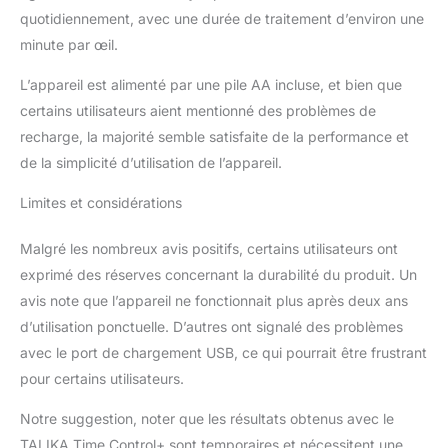
ergonomique, Time
quotidiennement, avec une durée de traitement d’environ une
Control + s’utilise matin
minute par œil.
et soir sur le contour de
l’œil, seul sur peau sèche
L’appareil est alimenté par une pile AA incluse, et bien que
préalablement nettoyée
certains utilisateurs aient mentionné des problèmes de
ou après l’application
d’un soin (pénétration du
recharge, la majorité semble satisfaite de la performance et
soin boostée par la
de la simplicité d’utilisation de l’appareil.
ionophorèse). Lissez
délicatement la peau de
Limites et considérations
l’intérieur vers l’extérieur
de l’œil, un soin rapide et
Malgré les nombreux avis positifs, certains utilisateurs ont
simple. TALIKA, EXPERT
exprimé des réserves concernant la durabilité du produit. Un
DU REGARD : Depuis
avis note que l’appareil ne fonctionnait plus après deux ans
1948, Talika offre des
soins spécialistes cils et
d’utilisation ponctuelle. D’autres ont signalé des problèmes
regard, puis plus
avec le port de chargement USB, ce qui pourrait être frustrant
récemment, des soins
pour certains utilisateurs.
spécifiques du visage
jusqu’à l’électro-beauté.
Notre suggestion, noter que les résultats obtenus avec le
Nous innovons sans
TALIKA Time Control+ sont temporaires et nécessitent une