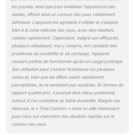
chrono. La tête
les poches, ainsi que pour améliorer l’apparence des
triangulaire de l'appareil
ridules, offrant ainsi un contour des yeux visiblement
vous permet d’atteindre
le creux interne des
défroissé. L’appareil est agréable à utiliser et s’adapte
cernes pour encore plus
bien à la zone délicate des yeux, avec des résultats
de précision. Le
visibles rapidement. Cependant, malgré son efficacité,
programme anti-âge
plusieurs utilisateurs, moi y compris, ont constaté des
(antirides, raffermissant,
anti-inflammaging) est
problèmes de durabilité et de recharge, l’appareil
doublé d'un programme
cessant parfois de fonctionner après un usage prolongé.
« détox » (anticernes,
Son utilisation peut s’avérer fastidieuse sur plusieurs
anti-poches,
zones et, bien que les effets soient rapidement
éclaircissant). PLUS
D'INNOVATION : Pour la
perceptibles, ils ne semblent pas durables. En termes de
première fois, un
rapport qualité-prix, il pourrait être mieux positionné,
instrument cosmétique
surtout si l’on considère sa faible durabilité. Malgré ces
associe des micro-
réserves, le « Time Control+ » reste un allié intéressant
courants imperceptibles
à trois longueurs
pour ceux qui cherchent des résultats rapides sur le
d’ondes
contour des yeux.
complémentaires issues