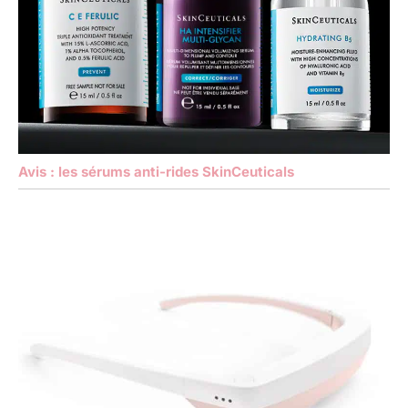
Avis : les sérums anti-rides SkinCeuticals