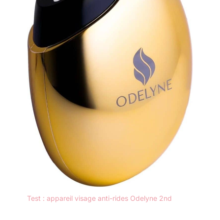
Assurez-vous que les
doigts touchent
l'électrode Programme 1 :
le traitement s'arrête
automatiquement après 1
min Programme 2 : le
traitement s'arrête
automatiquement après
45 secondes.
Test : appareil visage anti-rides Odelyne 2nd