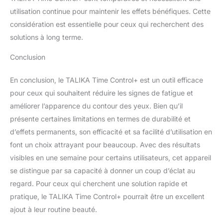
cesse pour offrir des
utilisation continue pour maintenir les effets bénéfiques. Cette
soins permettant de
révéler la beauté naturelle
considération est essentielle pour ceux qui recherchent des
de chaque femme à
solutions à long terme.
chaque étape de sa vie.
Avec une approche
Conclusion
intégrative, les produits
Talika sont le fruit d’un
En conclusion, le TALIKA Time Control+ est un outil efficace
mariage de technologies
pour ceux qui souhaitent réduire les signes de fatigue et
d’avant-garde et de
améliorer l’apparence du contour des yeux. Bien qu’il
traditions millénaires,
créant des soins ciblés et
présente certaines limitations en termes de durabilité et
des nouvelles routines
d’effets permanents, son efficacité et sa facilité d’utilisation en
beauté. = Étape 1 :
font un choix attrayant pour beaucoup. Avec des résultats
Allumez l'appareil en
visibles en une semaine pour certains utilisateurs, cet appareil
appuyant sur le bouton
de démarrage, un voyant
se distingue par sa capacité à donner un coup d’éclat au
vert apparaîtra. Étape 2 :
regard. Pour ceux qui cherchent une solution rapide et
Sélectionnez le
pratique, le TALIKA Time Control+ pourrait être un excellent
programme souhaité.
ajout à leur routine beauté.
Programme « Détoxifiant
» : le bouton reste vert, le