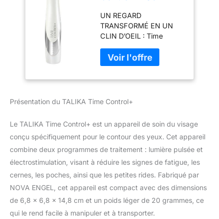
Visage - Contour
UN REGARD
Des Yeux - 2
TRANSFORMÉ EN UN
Programmes -
CLIN D’OEIL : Time
Lumière Et
Control + a été tout
Électrostimulation
spécialement conçu pour
le contour de l'oeil.
Premier appareil
cosmétique pour le
regard à combiner le
Présentation du TALIKA Time Control+
pouvoir cosmétique de la
lumière à des fonctions
Le TALIKA Time Control+ est un appareil de soin du visage
d’électrostimulation,
conçu spécifiquement pour le contour des yeux. Cet appareil
Time Control + est
résolument en avance
combine deux programmes de traitement : lumière pulsée et
sur son temps. Breveté, il
électrostimulation, visant à réduire les signes de fatigue, les
n’a aucun équivalent sur
cernes, les poches, ainsi que les petites rides. Fabriqué par
le marché et est l'allié de
NOVA ENGEL, cet appareil est compact avec des dimensions
toutes les femmes qui
rêvent d’un regard
de 6,8 x 6,8 x 14,8 cm et un poids léger de 20 grammes, ce
défatigué, libéré des
qui le rend facile à manipuler et à transporter.