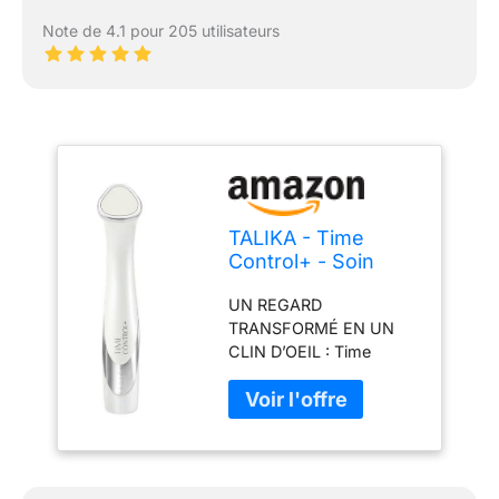
Note de 4.1 pour 205 utilisateurs
TALIKA - Time
Control+ - Soin
Visage - Contour
UN REGARD
Des Yeux - 2
TRANSFORMÉ EN UN
Programmes -
CLIN D’OEIL : Time
Lumière Et
Control + a été tout
Électrostimulation
spécialement conçu pour
le contour de l'oeil.
Premier appareil
cosmétique pour le
regard à combiner le