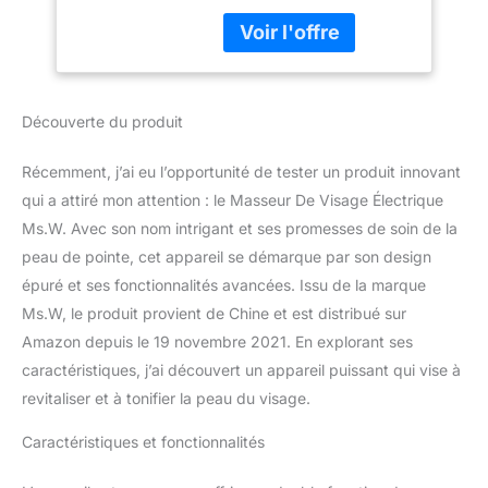
chauffé à 40 ℃ pour
De Masseur De
activer la peau,ce qui
Levage Facial
favorise l'absorption des
Chaud Et Frais,
produits de soins de la
Appareil De Beauté
peau et améliore l'effet
Tonifiant Pour Le
Découverte du produit
de vos essences,crèmes
Visage à Haute
ou huiles préférées.Peut
Fréquence
revigorer la couleur de la
Récemment, j’ai eu l’opportunité de tester un produit innovant
peau,activer rapidement
qui a attiré mon attention : le Masseur De Visage Électrique
les cellules,augmenter
Ms.W. Avec son nom intrigant et ses promesses de soin de la
l'élasticité de la
peau de pointe, cet appareil se démarque par son design
peau.Augmente le
métabolisme
épuré et ses fonctionnalités avancées. Issu de la marque
cellulaire,accélère la
Ms.W, le produit provient de Chine et est distribué sur
circulation sanguine et
Amazon depuis le 19 novembre 2021. En explorant ses
restaure la peau.
caractéristiques, j’ai découvert un appareil puissant qui vise à
[Fonction de
refroidissement
revitaliser et à tonifier la peau du visage.
]Massage Facial froid,
Caractéristiques et fonctionnalités
refroidissement 6 - 10 ℃
par rapport à la