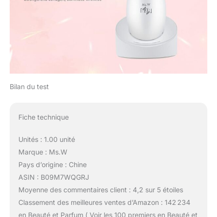
recharge a été mise à
niveau pour réaliser que
l'interface de base existe
en même temps que la
recharge USB du corps.
L'équipement de beauté
a une base de recharge.
Vous pouvez facilement
charger l'élévateur Facial
Bilan du test
sur la base ou utiliser
l'interface de câble USB,
ce qui est plus pratique à
Fiche technique
utiliser. Le petit masseur
Facial est léger et facile à
Unités : 1.00 unité
transporter.
Marque : Ms.W
Pays d’origine : Chine
ASIN : B09M7WQGRJ
Moyenne des commentaires client : 4,2 sur 5 étoiles
Classement des meilleures ventes d’Amazon : 142 234
en Beauté et Parfum ( Voir les 100 premiers en Beauté et