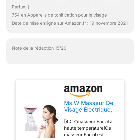
Parfum )
754 en Appareils de tonification pour le visage
Date de mise en ligne sur Amazon.fr : 19 novembre 2021
Note de la rédaction 15/20
Ms.W Masseur De
Visage Électrique,
Outils De Soin De
[40 ℃masseur Facial à
La Peau De
haute température]Ce
Machine De
masseur Facial est
Serrage De Peau