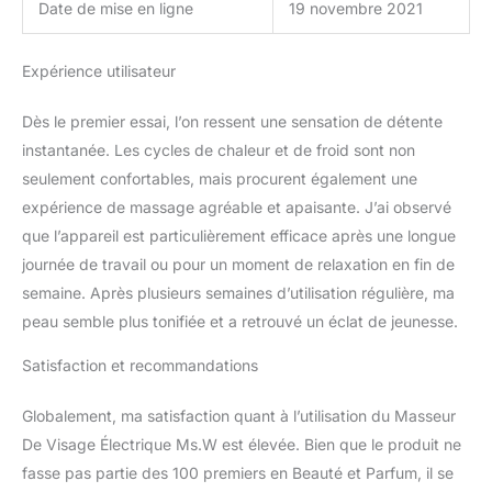
Date de mise en ligne
19 novembre 2021
haute fréquence a trois
modes,à savoir "normal",
"froid" et "chaud",qui
Expérience utilisateur
peuvent être réglés de
manière flexible et
Dès le premier essai, l’on ressent une sensation de détente
automatiquement
instantanée. Les cycles de chaleur et de froid sont non
commutés toutes les
trois minutes. Fournir un
seulement confortables, mais procurent également une
massage vibrant, un
expérience de massage agréable et apaisante. J’ai observé
massage à froid, une
que l’appareil est particulièrement efficace après une longue
fermeté et un
journée de travail ou pour un moment de relaxation en fin de
rajeunissement de la
semaine. Après plusieurs semaines d’utilisation régulière, ma
peau et d'autres soins
spéciaux. Promouvoir
peau semble plus tonifiée et a retrouvé un éclat de jeunesse.
l'absorption de la peau,
soulager l'oedème, la
Satisfaction et recommandations
fatigue musculaire, les
cercles sombres, etc.
Globalement, ma satisfaction quant à l’utilisation du Masseur
[Design
De Visage Électrique Ms.W est élevée. Bien que le produit ne
unique]Conception
fasse pas partie des 100 premiers en Beauté et Parfum, il se
ludique de la queue de