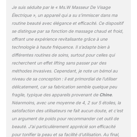
peut rapidement
Je suis séduite par le « Ms.W Masseur De Visage
resserrer les pores,
Électrique », un appareil qui a su s’immiscer dans ma
calme et réparer la peau.
routine beauté avec élégance et efficacité. Ce dispositif
Apaise la tension et
se distingue par sa fonction de massage chaud et froid,
l'acné, raffermit et élimine
les rides, rétrécit les
offrant une expérience revitalisante grâce à une
pores, resserre la peau et
technologie à haute fréquence. Il s’adapte bien à
augmente le lustre et
différentes routines de soins, surtout pour celles qui
l'élasticité de la peau.
recherchent un effet lifting sans passer par des
Convient pour le cou et
d'autres parties
méthodes invasives. Cependant, je note un bémol au
appropriées du visage.
niveau de sa conception : il est primordial de l’utiliser
Pour améliorer
délicatement, car sa fabrication semble quelque peu
efficacement la relaxation
fragile, typique des appareils provenant de
Chine
.
et le vieillissement, il faut
s'en tenir à l'utilisation.
Néanmoins, avec une moyenne de 4, 2 sur 5 étoiles, la
[Commutation
satisfaction des utilisateurs ne fait aucun doute, et c’est
automatique à trois
un argument de poids pour recommander cet outil de
modes] le massage facial
beauté. J’ai particulièrement apprécié son efficacité
et Cervical de la machine
de serrage par vibration à
pour tonifier la peau et sa facilité d’utilisation. Au final,