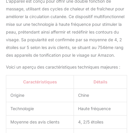
température ambiante,
L’appareil est conçu pour offrir une double fonction de
peut rapidement
massage, utilisant des cycles de chaleur et de fraîcheur pour
resserrer les pores,
améliorer la circulation cutanée. Ce dispositif multifonctionnel
calme et réparer la peau.
mise sur une technologie à haute fréquence pour stimuler la
Apaise la tension et
l'acné, raffermit et élimine
peau, prétendant ainsi affermir et redéfinir les contours du
les rides, rétrécit les
visage. Sa popularité est confirmée par sa moyenne de 4, 2
pores, resserre la peau et
étoiles sur 5 selon les avis clients, se situant au 754ème rang
augmente le lustre et
des appareils de tonification pour le visage sur Amazon.
l'élasticité de la peau.
Convient pour le cou et
Voici un aperçu des caractéristiques techniques majeures :
d'autres parties
appropriées du visage.
Pour améliorer
Caractéristiques
Détails
efficacement la relaxation
et le vieillissement, il faut
Origine
Chine
s'en tenir à l'utilisation.
[Commutation
Technologie
Haute fréquence
automatique à trois
modes] le massage facial
Moyenne des avis clients
4, 2/5 étoiles
et Cervical de la machine
de serrage par vibration à