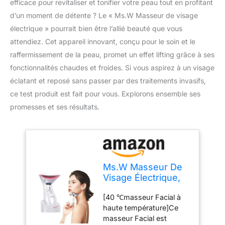
efficace pour revitaliser et tonifier votre peau tout en profitant
d’un moment de détente ? Le « Ms.W Masseur de visage
électrique » pourrait bien être l’allié beauté que vous
attendiez. Cet appareil innovant, conçu pour le soin et le
raffermissement de la peau, promet un effet lifting grâce à ses
fonctionnalités chaudes et froides. Si vous aspirez à un visage
éclatant et reposé sans passer par des traitements invasifs,
ce test produit est fait pour vous. Explorons ensemble ses
promesses et ses résultats.
Ms.W Masseur De
Visage Électrique,
Outils De Soin De
[40 ℃masseur Facial à
La Peau De
haute température]Ce
Machine De
masseur Facial est
Serrage De Peau