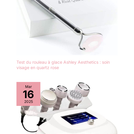
anniversaire, la fête des mères
Vous pouvez facilement
ou un anniversaire spécial.
charger l'élévateur Facial
sur la base ou utiliser
l'interface de câble USB,
ce qui est plus pratique à
utiliser. Le petit masseur
Facial est léger et facile à
transporter.
Test du rouleau à glace Ashley Aesthetics : soin
visage en quartz rose
Mar
16
2025