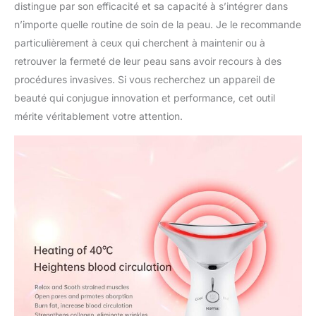
poisson,poignée
distingue par son efficacité et sa capacité à s’intégrer dans
élégante et ronde,en
n’importe quelle routine de soin de la peau. Je le recommande
accord avec la théorie de
particulièrement à ceux qui cherchent à maintenir ou à
l'ergonomie,peu importe
retrouver la fermeté de leur peau sans avoir recours à des
la poussée ou la traction
procédures invasives. Si vous recherchez un appareil de
répétée,l'expérience est
excellente.La tête de
beauté qui conjugue innovation et performance, cet outil
massage imperméable à
mérite véritablement votre attention.
l'eau est conçue avec un
arc exquis,un excellent
ajustement des lignes
faciales,spécialement
développé pour la beauté
domestique,pour mieux
transférer l'énergie à
chaque pouce de peau
dans le cou.Convient à
tous les types de peau et
de personnes de tous
âges. [Recharge sans fil]
la technologie de