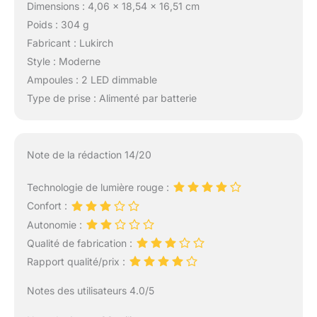
Dimensions : 4,06 x 18,54 x 16,51 cm
luminothérapie à DEL
ont subi de nombreux
Poids : 304 g
tests cliniques et ont
Fabricant : Lukirch
prouvé leur efficacité.
Style : Moderne
Découvrez les bienfaits
Ampoules : 2 LED dimmable
pour vos yeux, votre
Type de prise : Alimenté par batterie
humeur, votre sommeil
et vos niveaux
d'énergie
personnellement. Si
Note de la rédaction 14/20
vous n'êtes pas
satisfait, nous vous
Technologie de lumière rouge :
rembourserons votre
argent, sans poser de
Confort :
questions.
Autonomie :
Qualité de fabrication :
Rapport qualité/prix :
Notes des utilisateurs 4.0/5