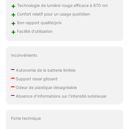
+
Technologie de lumière rouge efficace à 670 nm
cadeau : le cadeau
parfait pour votre
+
Confort relatif pour un usage quotidien
famille et vos amis, nos
+
Bon rapport qualité/prix
lunettes de
+
luminothérapie sont
Facilité d’utilisation
livrées avec une
garantie de 1 an et un
service client amical. Si
des problèmes
Inconvénients
surviennent avec
l'appareil qui ne sont
–
Autonomie de la batterie limitée
pas dus à une
–
mauvaise utilisation,
Support nasal glissant
nous serons heureux
–
Odeur de plastique désagréable
de remplacer les
–
Absence d’informations sur l’intensité lumineuse
lunettes. De plus, notre
période de test de 30
jours garantit la
tranquillité d'esprit. 100
Fiche technique
% sans risque : nos
lunettes de