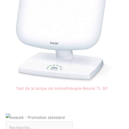
surviennent avec
l'appareil qui ne sont
pas dus à une
mauvaise utilisation,
nous serons heureux
de remplacer les
lunettes. De plus,
notre période de test
de 30 jours garantit la
tranquillité d'esprit.
100 % sans risque :
nos lunettes de
luminothérapie à DEL
ont subi de
nombreux tests
Test de la lampe de luminothérapie Beurer TL 90
cliniques et ont
prouvé leur efficacité.
Découvrez les
bienfaits pour vos
yeux, votre humeur,
votre sommeil et vos