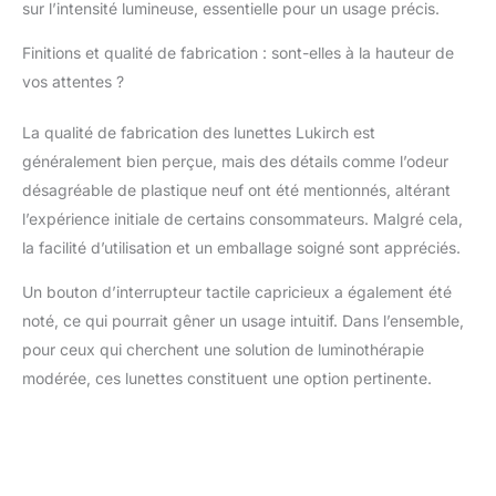
sur l’intensité lumineuse, essentielle pour un usage précis.
la lumière bleue ou
rouge pendant les 60
Finitions et qualité de fabrication : sont-elles à la hauteur de
premières secondes
vos attentes ?
d'utilisation. Rassurez-
vous, votre santé
oculaire est protégée.
La qualité de fabrication des lunettes Lukirch est
Compatible avec les
généralement bien perçue, mais des détails comme l’odeur
lunettes : ces lunettes
désagréable de plastique neuf ont été mentionnés, altérant
de luminothérapie sont
l’expérience initiale de certains consommateurs. Malgré cela,
conçues pour être
portées
la facilité d’utilisation et un emballage soigné sont appréciés.
confortablement par-
Un bouton d’interrupteur tactile capricieux a également été
dessus vos lunettes
ordinaires, assurant
noté, ce qui pourrait gêner un usage intuitif. Dans l’ensemble,
que votre vision reste
pour ceux qui cherchent une solution de luminothérapie
dégagée. Ils offrent une
modérée, ces lunettes constituent une option pertinente.
exposition optimale à la
lumière bleue ou rouge,
ce qui les rend parfaits
pour des activités telles
que la lecture, regarder