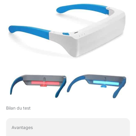
la télévision, travailler,
cuisiner, etc. Minuteur
à 3 niveaux : ces
lunettes de
luminothérapie
disposent d'une
minuterie automatique
intégrée avec des
paramètres de 15, 30 et
45 minutes. Vous
pouvez régler la durée
en fonction de vos
besoins, et les lunettes
s'éteindront
automatiquement
lorsque le temps est
écoulé. En outre, un
Bilan du test
indicateur lumineux
indique le réglage de
l'heure sélectionné,
Avantages
assurant une facilité
d'utilisation. Excellent