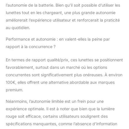
l’autonomie de la batterie. Bien qu’il soit possible d’utiliser les
rétiniennes. Bon pour la
santé oculaire : ces
lunettes tout en les chargeant, une plus grande autonomie
lunettes de
améliorerait l’expérience utilisateur et renforcerait la praticité
luminothérapie sont
au quotidien.
conçues dans un souci
de sécurité oculaire. Ils
Performance et autonomie : en valent-elles la peine par
sont conformes à la
rapport à la concurrence ?
norme de sécurité
photobiologique CEI
En termes de rapport qualité/prix, ces lunettes se positionnent
62471 et ont été
classés comme « non
favorablement, surtout dans un marché où les options
dangereux » sur la
concurrentes sont significativement plus onéreuses. À environ
base de tests de
100€, elles offrent une alternative abordable aux marques
sécurité rigoureux. En
premium.
outre, les lunettes
disposent d'une
Néanmoins, l’autonomie limitée est un frein pour une
augmentation
progressive de la
expérience optimale. Il est à noter que bien que la lumière
luminosité, permettant
rouge soit efficace, certains utilisateurs soulignent des
à vos yeux de
spécifications manquantes, comme l’absence d’information
s'adapter en douceur à