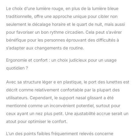
santé des yeux. La
lumière sans UV est
Le choix d’une lumière rouge, en plus de la lumière bleue
sûre, car cette
traditionnelle, offre une approche unique pour cibler non
longueur d'onde évite
seulement le décalage horaire et le quart de nuit, mais aussi
le spectre proche des
pour favoriser un bon rythme circadien. Cela peut s’avérer
rayons UV. 【Lumière
bénéfique pour les personnes éprouvant des difficultés à
rouge unique 670
nm】: améliorez la
s’adapter aux changements de routine.
santé de vos yeux avec
une lumière rouge de
Ergonomie et confort : un choix judicieux pour un usage
670 nm en utilisant des
quotidien ?
lunettes de
luminothérapie Lukirch
Avec sa structure léger e en plastique, le port des lunettes est
La recherche indique
décrit comme relativement confortable par la plupart des
que cette longueur
d'onde peut améliorer
utilisateurs. Cependant, le support nasal glissant a été
la circulation sanguine
mentionné comme un inconvénient potentiel, surtout pour
vers le nerf optique,
ceux ayant un nez plus petit. Une ajustabilité accrue serait un
réduire le stress
atout pour optimiser le confort.
oxydatif et soutenir la
santé des cellules
L’un des points faibles fréquemment relevés concerne
ganglionnaires