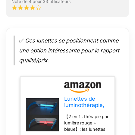
Note de 4 pour 33 utilisateurs
✅
Ces lunettes se positionnent comme
une option intéressante pour le rapport
qualité/prix.
Lunettes de
luminothérapie,
lumière bleue et
【2 en 1 : thérapie par
rouge, lumière
lumière rouge +
bleue pour un
bleue】: les lunettes
bon sommeil,