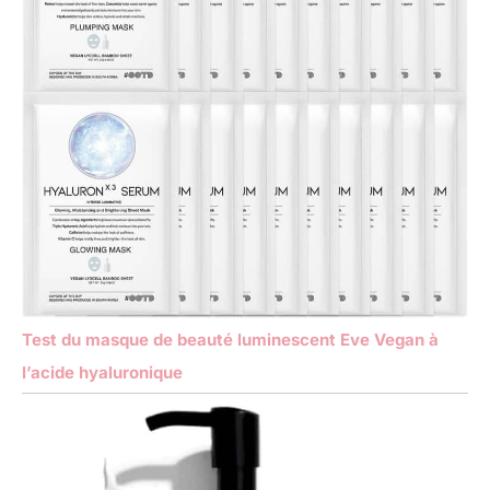
Test du masque de beauté luminescent Eve Vegan à
l’acide hyaluronique