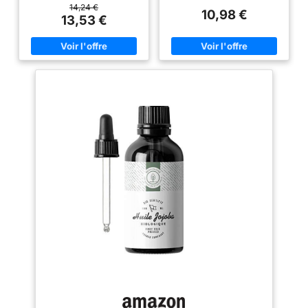
flavonoids in the pure cyperus
régule le sébum, réduit boutons
14,24 €
10,98 €
rotundus oil can help balance
et points noirs, et laisse la peau
13,53 €
androgen activity, thereby
nette, douce et sans brillance.
inhibiting hair growth and
CHEVEUX DOUX ET BRILLANTS
reducing body hair. 【Skin-
- En soin capillaire, notre huile
friendly Hair Removal】
de jojoba pour cheveux nourrit
Enriched with natural extracts,
et assouplit les longueurs,
our cyperus hair removal oil
réduit les frisottis et protège les
gently removes unwanted hair
pointes. Idéale comme huile
while nourishing and protecting
jojoba cheveux et cuir chevelu,
your skin, leaving it silky
elle régule la production de
smooth and non-irritating.
sébum au niveau des racines.
【100% Plant-Powered
SOIN MULTI-USAGES POUR
Formula】Cyperus rotundus oil
TOUTE LA FAMILLE - Utilisable
for hair removal features sweet
comme huile de jojoba visage,
almond oil & aloe vera as
jojoba oil de massage, huile
natural alternatives to harsh
cuticules ou après-soleil.
methods. Prevents skin damage
Convient à tous les types de
from shaving/waxing while
peau et de cheveux. Idéale pour
delivering visible results. 【2-
les soins des tout-petits. 100%
in-1 Skin & Hair Solution】
PURE ET PRESSÉE À FROID -
Natural hair removal oil doubles
Notre huile de jojoba bio est
as daily moisturizing oil!
pressée à froid pour conserver
Activates skin renewal,
tous ses nutriments essentiels.
improves elasticity, and shrinks
Une huile jojoba visage haut de
pores while fighting unwanted
gamme pour une routine de
hair. Replace your serum + hair
soins naturelle et efficace. BIO,
inhibitor in one step. 【Multi-
VEGAN ET 100% D'ORIGINE
Use & Easy Application】
NATURELLE - Flacon en verre
Cyperus rotundus oil for skin is
ambré recyclable avec