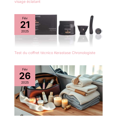
visage éclatant
Fév
21
2025
Test du coffret técnico Kerastase Chronologiste
Fév
26
2025