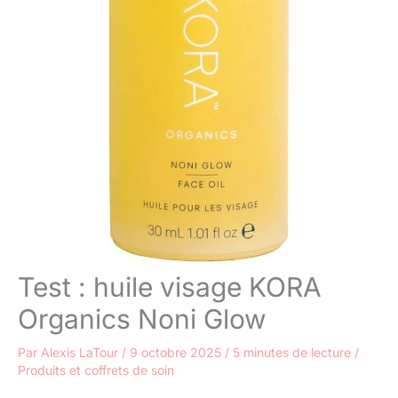
Test : huile visage KORA
Organics Noni Glow
Par
Alexis LaTour
/
9 octobre 2025
/
5 minutes de lecture
/
Produits et coffrets de soin