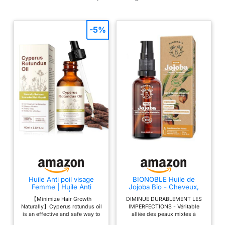
-5%
Huile Anti poil visage
BIONOBLE Huile de
Femme | Huile Anti
Jojoba Bio - Cheveux,
repousse poil | Cyperus
Visage, Corps, Barbe -
【Minimize Hair Growth
DIMINUE DURABLEMENT LES
Rotundus Oil | Huile pour
50ml
Naturally】Cyperus rotundus oil
IMPERFECTIONS - Véritable
Traitement d'épilation
is an effective and safe way to
alliée des peaux mixtes à
60ml (1PC, 60ML)
reduce hair growth. The
grasses, notre huile jojoba bio