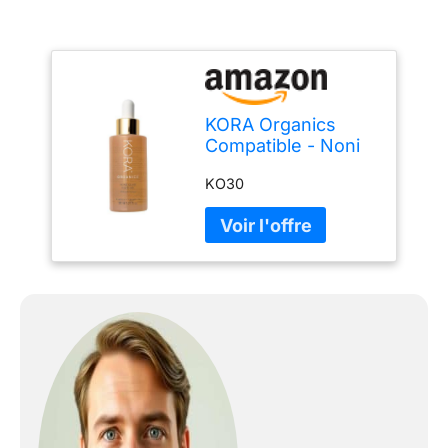
KORA Organics
Compatible - Noni
Glow Face Oil 30
KO30
ML