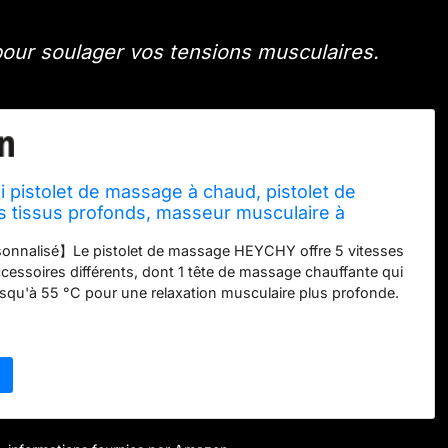
l pour soulager vos tensions musculaires.
pistolet de massage à chaud, pistolet de
 tissus profonds, masseur musculaire à
portable avec 4 têtes de massage pour athlètes
sonnalisé】Le pistolet de massage HEYCHY offre 5 vitesses
ccessoires différents, dont 1 tête de massage chauffante qui
usqu'à 55 °C pour une relaxation musculaire plus profonde.
isir librement 5 vitesses et 4 accessoires en fonction du
ouleurs musculaires ou douleurs en appuyant sur le bouton
 【Puissance forte et sortie stable】Notre pistolet de massage
t construit avec un moteur sans balais innovant à couple
e énergie puissante et une sortie sans perte. La percussion
les tissus musculaires profonds et vous offrir une expérience
aîchissante et détendue.