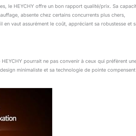
s, le HEYCHY offre un bon rapport qualité/prix. Sa capaci
hauffage, absente chez certains concurrents plus chers,
u’il en vaut assurément le coût, appréciant sa robustesse et 
e HEYCHY pourrait ne pas convenir à ceux qui préfèrent un
 design minimaliste et sa technologie de pointe compensent