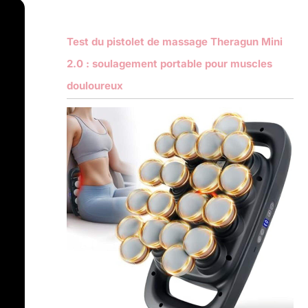
Test du pistolet de massage Theragun Mini
2.0 : soulagement portable pour muscles
douloureux