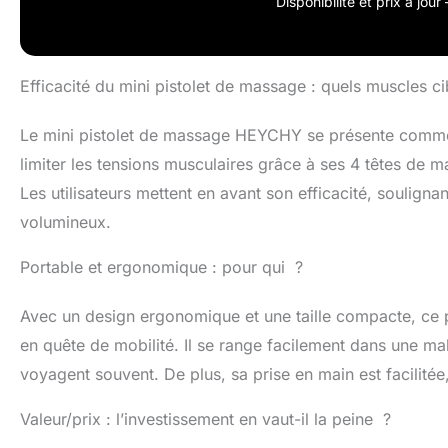
Disponibilité et prix à jou
Efficacité du mini pistolet de massage : quels muscles ci
Le mini pistolet de massage HEYCHY se présente comme u
limiter les tensions musculaires grâce à ses 4 têtes de
Les utilisateurs mettent en avant son efficacité, soulign
volumineux.
Portable et ergonomique : pour qui ?
Avec un design ergonomique et une taille compacte, ce 
en quête de mobilité. Il se range facilement dans une mal
voyagent souvent. De plus, sa prise en main est facilitée, 
Valeur/prix : l’investissement en vaut-il la peine ?