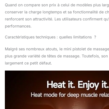
Quand on compare son prix à celui de modèles plus large
conserver la charge longtemps et sa fonctionnalité de c
renforcent son attractivité. Les utilisateurs confirment q
performances.
Caractéristiques techniques : quelles limitations ?
Malgré ses nombreux atouts, le mini pistolet de massag
plus grande variété de têtes de massage. Toutefois, son
largement ce petit défaut.