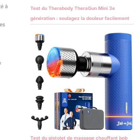
té à
Test du Therabody TheraGun Mini 3e
génération : soulagez la douleur facilement
ses
e
Test du pistolet de massage chauffant bob