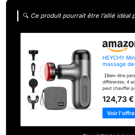
🔍
Ce produit pourrait être l’allié idéa
HEYCHY Mini 
massage des
percussion 
【Bien-être per
différentes, 4 a
peut chauffer j
Vous pouvez cho
124,73 €
niveau de vos d
d'alimentation.
à percussion es
élevé, qui a un
peut atteindre 
de massage rafr