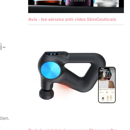
Avis : les sérums anti-rides SkinCeuticals
i-
dien.
e