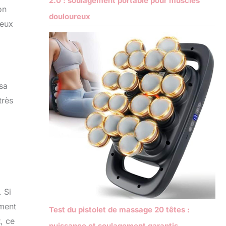
2.0 : soulagement portable pour muscles
on
douloureux
ceux
 sa
très
 Si
mment
Test du pistolet de massage 20 têtes :
, ce
puissance et soulagement garantis