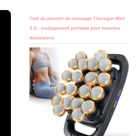
Test du pistolet de massage Theragun Mini
2.0 : soulagement portable pour muscles
douloureux