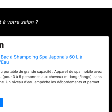
 à votre salon ?
ac à Shampoing Spa Japonais 60 L à
d’Eau
u portable de grande capacité : Appareil de spa mobile avec
 L (pour 3 à 5 personnes aux cheveux mi-longs/longs), sans
erne. Un niveau d'eau empêche les débordements et permet
ilement le niveau d'eau. Les roulettes universelles inférieures
€
bloquent en douceur, s'adaptant à différents types de
ne mobilité optimale 【Double système de contrôle
la température】Le spa adopte une structure en U et est
ouche de massage et d'une cascade, toutes deux contrôlées