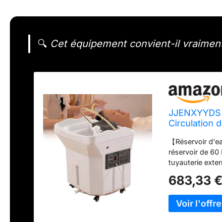
🔍
Cet équipement convient-il vraiment
JJENXYYDS B
Circulation 
【Réservoir d'ea
réservoir de 60
tuyauterie ext
de contrôler fac
683,33 
tournent et se 
meubles pour u
indépendant de 
équipé d'une d