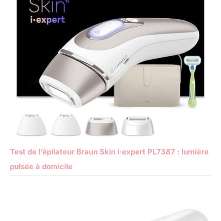
Test de l’épilateur Braun Skin i·expert PL7387 : lumière
pulsée à domicile