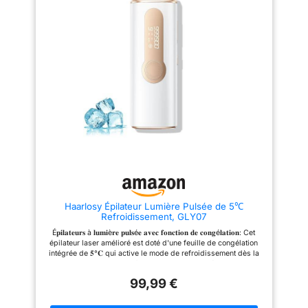
d'épilation confortable et
de coiffure - plus de temps
indolore. [9 Niveaux D'énergie
précieux pour vous 5 niveaux
Réglables] Notre epilateur
d'énergie réglables: Notre
lumiere pulsee est équipé de 9
épilateur laser dispose de 5
niveaux d'énergie réglables,
niveaux d'énergie réglables
qui peuvent être adaptés à
pour s'adapter aux différentes
différentes sensibilités de la
sensibilités de la peau et offre
peau, de doux à puissant, en
différents niveaux de
s'ajustant avec précision aux
l'expérience de traitement la
différentes zones. Plus le
plus précise, la plus complète
niveau d'énergie est élevé,
et la plus efficace. L'épilation
meilleur sera l'effet d'épilation.
est perceptible après 3-4
Il est recommandé d'augmenter
traitements. Les résultats
progressivement le niveau
d'épilation sont généralement
d'énergie à partir d'un réglage
de 97% après 7-8 semaines
faible. [Résultats Visibles en 8
d'utilisation de l'épilateur Mode
Semaines] L'épilateurs à
auto/manuel: mode manuel pour
lumière pulsée utilise un large
une petite épilation & mode auto
spectre de 600 à 1 200 nm pour
pour une grande épilation.
pénétrer en profondeur dans les
Appuie sur le bouton flash
Haarlosy Épilateur Lumière Pulsée de 5℃
follicules pileux et agir sur eux
pendant 1 à 2 secondes pour
Refroidissement, GLY07
avec précision, inhibant ainsi la
passer en mode flash rapide
pousse des poils à la racine.
automatique IGBT. Lumière
É𝐩𝐢𝐥𝐚𝐭𝐞𝐮𝐫𝐬 à 𝐥𝐮𝐦𝐢è𝐫𝐞 𝐩𝐮𝐥𝐬é𝐞 𝐚𝐯𝐞𝐜 𝐟𝐨𝐧𝐜𝐭𝐢𝐨𝐧 𝐝𝐞 𝐜𝐨𝐧𝐠é𝐥𝐚𝐭𝐢𝐨𝐧: Cet
Même les poils épais et drus
pulsée amplifiée, irradiation
épilateur laser amélioré est doté d'une feuille de congélation
peuvent être facilement
précise de la mélanine dans les
intégrée de 𝟓°𝐂 qui active le mode de refroidissement dès la
éclaircis, avec des résultats
follicules pileux, retarde la
mise en marche pour refroidir la peau tout en émettant des
visibles en 8 semaines. [2
croissance du poil dès la
impulsions de lumière pour une expérience glacée, indolore et
Modes de Fonctionnement]
racine, irradiation
99,99 €
confortable. É𝐩𝐢𝐥𝐚𝐭𝐢𝐨𝐧 𝐬𝐚𝐧𝐬 𝐝𝐨𝐮𝐥𝐞𝐮𝐫, 𝐞𝐧 𝐝𝐨𝐮𝐜𝐞𝐮𝐫: L'épilation laser
L'épilateur laser est équipé d'un
correspondant au cycle de
IPL est l'effet de l'utilisation de l'IPL pour endommager le
mode automatique qui permet
croissance du poil pour des
follicule pileux afin d'obtenir une épilation permanente.