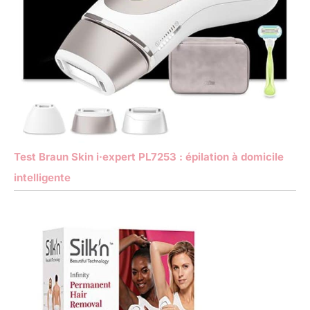
Test Braun Skin i·expert PL7253 : épilation à domicile
intelligente