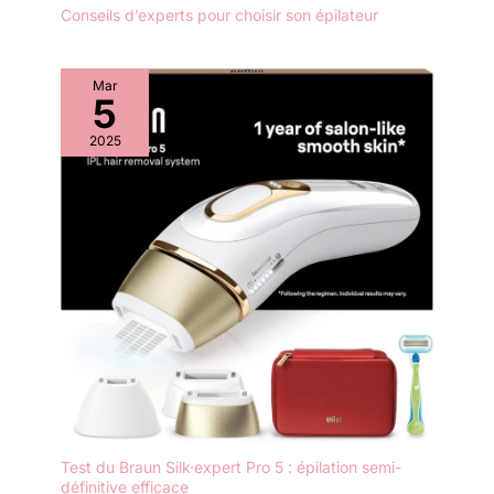
Conseils d’experts pour choisir son épilateur
Mar
5
2025
Test du Braun Silk·expert Pro 5 : épilation semi-
définitive efficace