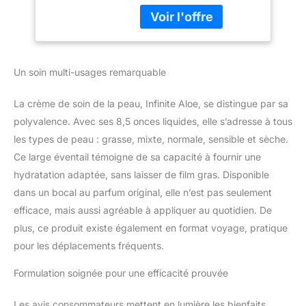
l'aloe vera bio pour
hydrater en profondeur
le visage et le corps,
laissant la peau douce,
lisse et nourrie tout au
Un soin multi-usages remarquable
long de la journée. Pour
tous les types de peau :
La crème de soin de la peau, Infinite Aloe, se distingue par sa
assez doux pour les
peaux sensibles mais
polyvalence. Avec ses 8,5 onces liquides, elle s’adresse à tous
efficace pour les peaux
les types de peau : grasse, mixte, normale, sensible et sèche.
sèches, rugueuses ou à
Ce large éventail témoigne de sa capacité à fournir une
problèmes. Formule non
hydratation adaptée, sans laisser de film gras. Disponible
grasse à absorption
dans un bocal au parfum original, elle n’est pas seulement
rapide pour le visage et le
corps. Parfum original : le
efficace, mais aussi agréable à appliquer au quotidien. De
parfum signature
plus, ce produit existe également en format voyage, pratique
InfiniteAloe léger et
pour les déplacements fréquents.
équilibré. Frais, subtil et
jamais accablant - les
Formulation soignée pour une efficacité prouvée
clients l'adorent depuis
des années. Lot prêt à
Les avis consommateurs mettent en lumière les bienfaits