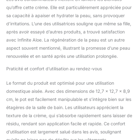
voyager : chaque lot
comprend des bocaux
qu’offre cette crème. Elle est particulièrement appréciée pour
de voyage pratiques de
sa capacité à apaiser et hydrater la peau, sans provoquer
14,2 g avec le pot de
d’irritations. L’une des utilisatrices souligne que même sa fille,
226,8 g afin que votre
après avoir essayé d’autres produits, a trouvé satisfaction
peau reste hydratée où
avec Infinite Aloe. La régénération de la peau est un autre
que vous alliez. Soin de
la peau tout-en-un :
aspect souvent mentionné, illustrant la promesse d’une peau
simplifiez votre routine
renouvelée et en santé après une utilisation prolongée.
avec la crème à l'aloe
vera Complete Skin Care.
Praticité et confort d’utilisation au rendez-vous
Hydrate les mains
sèches, le visage et les
Le format du produit est optimisé pour une utilisation
coudes en une seule
domestique aisée. Avec des dimensions de 12,7 x 12,7 x 8,9
étape, ce qui vous
permet d'économiser du
cm, le pot est facilement manipulable et s’intègre bien sur les
temps et des efforts
étagères de la salle de bain. Les utilisateurs apprécient la
Sans danger pour les
texture de la crème, qui s’absorbe rapidement sans laisser de
peaux sensibles : la
résidu, rendant son application facile et rapide. Ce confort
formule douce à l'aloe
d’utilisation est largement salué dans les avis, soulignant
vera apaise les irritations
et fonctionne pour tous
qu’elle ne laisse pas de dépôts sur les vêtements.