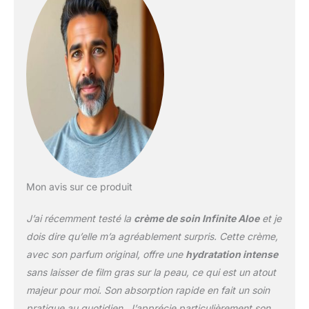
assez doux pour les
peaux sensibles mais
efficace pour les peaux
sèches, rugueuses ou à
problèmes. Formule non
grasse à absorption
rapide pour le visage et le
corps. Parfum original : le
parfum signature
InfiniteAloe léger et
équilibré. Frais, subtil et
jamais accablant - les
clients l'adorent depuis
Mon avis sur ce produit
des années. Lot prêt à
voyager : chaque lot
J’ai récemment testé la
crème de soin Infinite Aloe
et je
comprend des bocaux
de voyage pratiques de
dois dire qu’elle m’a agréablement surpris. Cette crème,
14,2 g avec le pot de
avec son parfum original, offre une
hydratation intense
226,8 g afin que votre
sans laisser de film gras sur la peau, ce qui est un atout
peau reste hydratée où
majeur pour moi. Son absorption rapide en fait un soin
que vous alliez. Soin de
la peau tout-en-un :
pratique au quotidien. J’apprécie particulièrement son