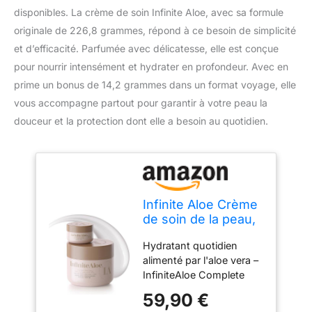
disponibles. La crème de soin Infinite Aloe, avec sa formule
originale de 226,8 grammes, répond à ce besoin de simplicité
et d’efficacité. Parfumée avec délicatesse, elle est conçue
pour nourrir intensément et hydrater en profondeur. Avec en
prime un bonus de 14,2 grammes dans un format voyage, elle
vous accompagne partout pour garantir à votre peau la
douceur et la protection dont elle a besoin au quotidien.
Infinite Aloe Crème
de soin de la peau,
original, 226,8
Hydratant quotidien
gram, Parfum.
alimenté par l'aloe vera –
Bocal * * (Plus un
InfiniteAloe Complete
Bonus 14,2 gram
Skin Care exploite le
Infinitealoe Voyage
59,90 €
pouvoir hydratant de
Bocal) * *