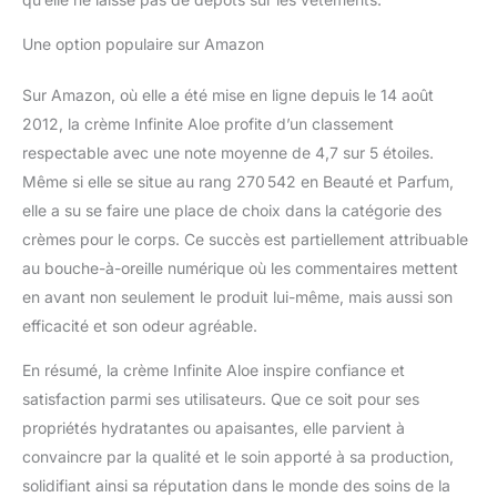
les types de peau, pas
d'éruptions cutanées,
Une option populaire sur Amazon
juste du confort Peau
plus douce et plus saine
Sur Amazon, où elle a été mise en ligne depuis le 14 août
: hydratez, apaisez et
2012, la crème Infinite Aloe profite d’un classement
rajeunissez avec une
respectable avec une note moyenne de 4,7 sur 5 étoiles.
solution tout-en-un
primée pour la peau à
Même si elle se situe au rang 270 542 en Beauté et Parfum,
l'aloe vera. Sentez la
elle a su se faire une place de choix dans la catégorie des
différence chaque jour
crèmes pour le corps. Ce succès est partiellement attribuable
au bouche-à-oreille numérique où les commentaires mettent
en avant non seulement le produit lui-même, mais aussi son
efficacité et son odeur agréable.
En résumé, la crème Infinite Aloe inspire confiance et
satisfaction parmi ses utilisateurs. Que ce soit pour ses
propriétés hydratantes ou apaisantes, elle parvient à
convaincre par la qualité et le soin apporté à sa production,
solidifiant ainsi sa réputation dans le monde des soins de la