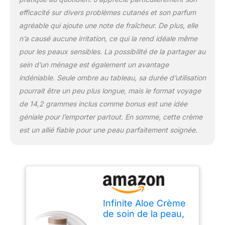
simplifiez votre routine
efficacité sur divers problèmes cutanés et son parfum
avec la crème à l'aloe
agréable qui ajoute une note de fraîcheur. De plus, elle
vera Complete Skin Care.
n’a causé aucune irritation, ce qui la rend idéale même
Hydrate les mains
sèches, le visage et les
pour les peaux sensibles. La possibilité de la partager au
coudes en une seule
sein d’un ménage est également un avantage
étape, ce qui vous
indéniable. Seule ombre au tableau, sa durée d’utilisation
permet d'économiser du
pourrait être un peu plus longue, mais le format voyage
temps et des efforts
Sans danger pour les
de 14,2 grammes inclus comme bonus est une idée
peaux sensibles : la
géniale pour l’emporter partout. En somme, cette crème
formule douce à l'aloe
est un allié fiable pour une peau parfaitement soignée.
vera apaise les irritations
et fonctionne pour tous
les types de peau, pas
d'éruptions cutanées,
juste du confort Peau
plus douce et plus saine
: hydratez, apaisez et
Infinite Aloe Crème
rajeunissez avec une
de soin de la peau,
solution tout-en-un
original, 226,8