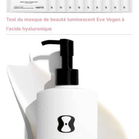
Test du masque de beauté luminescent Eve Vegan à
l’acide hyaluronique