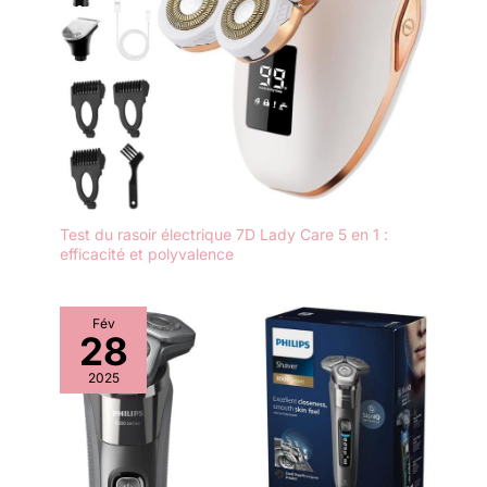
Test du rasoir électrique 7D Lady Care 5 en 1 :
efficacité et polyvalence
Fév
28
2025