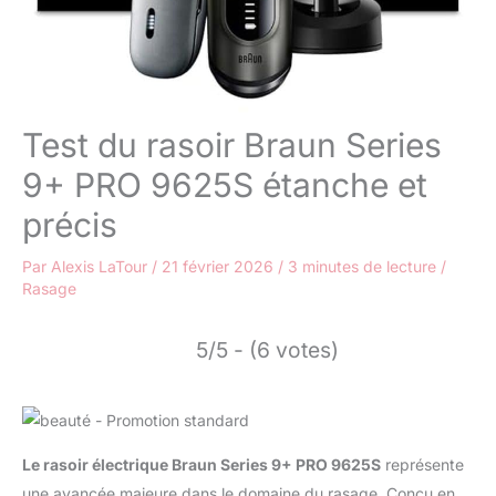
Test du rasoir Braun Series
9+ PRO 9625S étanche et
précis
Par
Alexis LaTour
/
21 février 2026
/
3 minutes de lecture
/
Rasage
5/5 - (6 votes)
Le rasoir électrique Braun Series 9+ PRO 9625S
représente
une avancée majeure dans le domaine du rasage. Conçu en