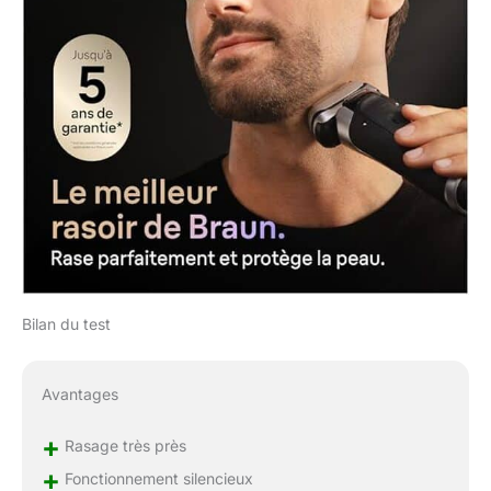
Bilan du test
Avantages
+
Rasage très près
+
Fonctionnement silencieux