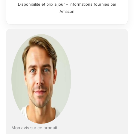
barbes les plus
Disponibilité et prix à jour – informations fournies par
difficiles à chaque
Amazon
passage Protection
exceptionnelle de la
peau : les lames de
précision ultra-fines
offrent un rasage
plus efficace que les
rasoirs Series 9
précédents, avec une
protection
exceptionnelle de la
peau Efficacité
maximale sur tout
type de barbe : La
technologie Pro
SensoAdapt avec
des capteurs de
haute précision
analyse la densité de
votre barbe 300x/sec
Mon avis sur ce produit
et adapte