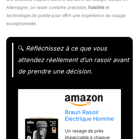
Allemagne, ce rasoir combine
précision
,
fiabilité
et
technologie de pointe
pour offrir une expérience de rasage
exceptionnelle.
🔍
Réfléchissez à ce que vous
attendez réellement d’un rasoir avant
de prendre une décision.
Braun Rasoir
Electrique Homme
Series 9+ Pro
Un rasage de près
9625S Graphite
impeccable à chaque