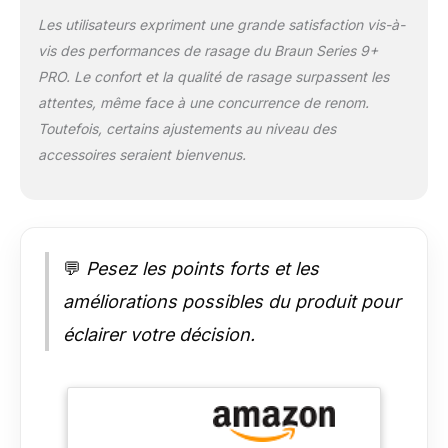
automatiquement la
Les utilisateurs expriment une grande satisfaction vis-à-
puissance de rasage
vis des performances de rasage du Braun Series 9+
Accessoire premium :
PRO. Le confort et la qualité de rasage surpassent les
le PowerCase, étui de
recharge mobile pour
attentes, même face à une concurrence de renom.
jusqu'à 6 semaines
Toutefois, certains ajustements au niveau des
de rasage avec 90
accessoires seraient bienvenus.
minutes d'autonomie
Fabriqué en
Allemagne et conçu
pour durer des
années : avec des
💬
Pesez les points forts et les
matériaux de haute
qualité et la plus
améliorations possibles du produit pour
grande attention aux
éclairer votre décision.
détails. 100%
étanche pour une
utilisation sur peau
sèche ou mouillée;
jusqu'à 60 min
d'autonomie avec la