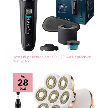
Test Philips rasoir électrique S7886/55 : précision
Wet & Dry
Fév
28
2025