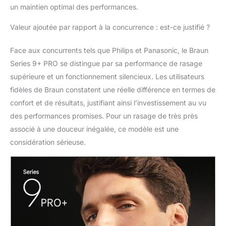
pour une utilisation sur
un maintien optimal des performances.
peau sèche ou
mouillée; jusqu'à 60
Valeur ajoutée par rapport à la concurrence : est-ce justifié ?
min d'autonomie avec
la batterie Li-Ion
Face aux concurrents tels que Philips et Panasonic, le Braun
Series 9+ PRO se distingue par sa performance de rasage
supérieure et un fonctionnement silencieux. Les utilisateurs
fidèles de Braun constatent une réelle différence en termes de
confort et de résultats, justifiant ainsi l’investissement au vu
des performances promises. Pour un rasage de très près
associé à une douceur inégalée, ce modèle est une
considération sérieuse.