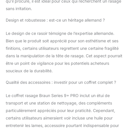
qu’il procure, il est idéal pour ceux qui recherchent un rasage
technologie Pro
SensoAdapt avec des
sans irritation.
capteurs de haute
Design et robustesse : est-ce un héritage allemand ?
précision analyse la
densité de votre barbe
300x/sec et adapte
Le design de ce rasoir témoigne de l’expertise allemande.
automatiquement la
Bien que le produit soit apprécié pour son esthétisme et ses
puissance de rasage
finitions, certains utilisateurs regrettent une certaine fragilité
Accessoire premium :
dans la manipulation de la tête de rasage. Cet aspect pourrait
le PowerCase, étui de
recharge mobile pour
être un point de vigilance pour les potentiels acheteurs
jusqu'à 6 semaines de
soucieux de la durabilité.
rasage avec 90
minutes d'autonomie
Qualité des accessoires : investir pour un coffret complet ?
Fabriqué en Allemagne
et conçu pour durer
Le coffret rasage Braun Series 9+ PRO inclut un étui de
des années : avec des
transport et une station de nettoyage, des compléments
matériaux de haute
particulièrement appréciés pour leur praticité. Cependant,
qualité et la plus
grande attention aux
certains utilisateurs aimeraient voir incluse une huile pour
détails. 100% étanche
entretenir les lames, accessoire pourtant indispensable pour