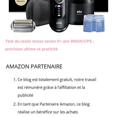
Test du rasoir braun series 9+ pro 9660CCPS :
précision ultime et praticité