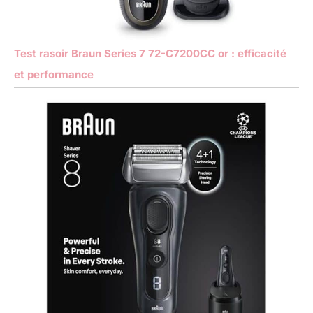
Test rasoir Braun Series 7 72-C7200CC or : efficacité
et performance