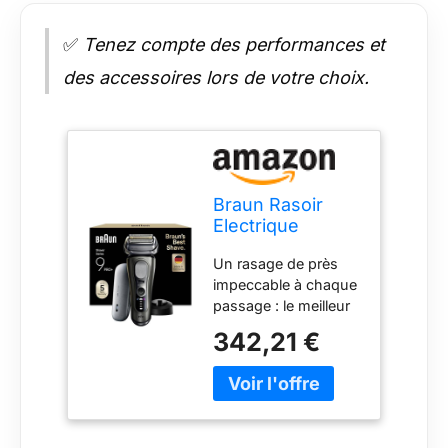
✅
Tenez compte des performances et
des accessoires lors de votre choix.
Braun Rasoir
Electrique
Homme Series
Un rasage de près
9+ Pro 9625S
impeccable à chaque
Graphite
passage : le meilleur
rasoir électrique de
342,21 €
Braun avec 5+1
éléments de rasage
parfaitement
synchronisés pour
raser en douceur les