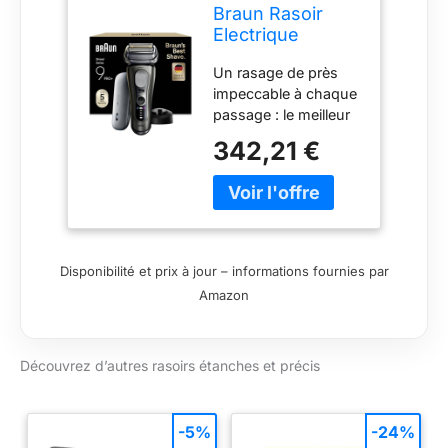
Braun Rasoir
batterie Li-Ion
Electrique
Homme Series
Un rasage de près
9+ Pro 9625S
impeccable à chaque
Graphite
passage : le meilleur
rasoir électrique de
342,21 €
Braun avec 5+1
éléments de rasage
parfaitement
synchronisés pour
raser en douceur les
barbes les plus
Disponibilité et prix à jour – informations fournies par
difficiles à chaque
Amazon
passage Protection
exceptionnelle de la
peau : les lames de
Découvrez d’autres rasoirs étanches et précis
précision ultra-fines
offrent un rasage
plus efficace que les
rasoirs Series 9
-5%
-24%