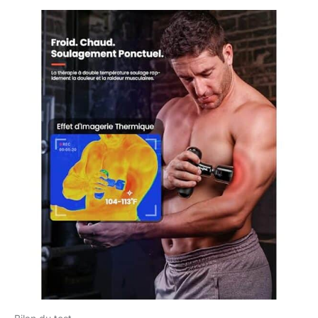
choix privilégié pour
soulager
instantanément les
raideurs après une
journée de bureau ou
lors de vos
déplacements, sans
jamais faire de
compromis sur la
performance du
massage. Batterie
Qualité Automobile &
Charge Rapide : Doté
d'une cellule 2500mAh
de qualité automobile,
cet appareil de
massage offre une
longévité accrue et une
puissance constante. Il
se recharge en 1,5h-2h
via USB-C avec un