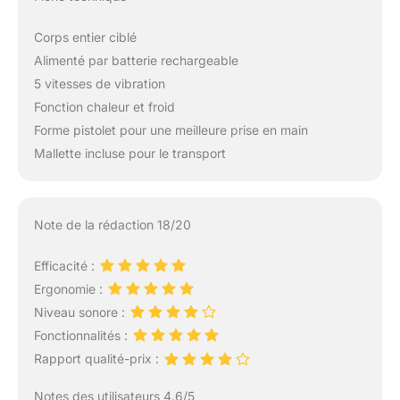
relaxation délicate à la
récupération intense.
Corps entier ciblé
Une minuterie de 10
minutes est intégrée
Alimenté par batterie rechargeable
pour prévenir toute
5 vitesses de vibration
surstimulation et
Fonction chaleur et froid
protéger les
Forme pistolet pour une meilleure prise en main
composants internes,
assurant ainsi une
Mallette incluse pour le transport
séance de massage à
la fois optimale, durable
et parfaitement
Note de la rédaction 18/20
sécurisée.
Efficacité :
Ergonomie :
Niveau sonore :
Fonctionnalités :
Rapport qualité-prix :
Notes des utilisateurs 4.6/5