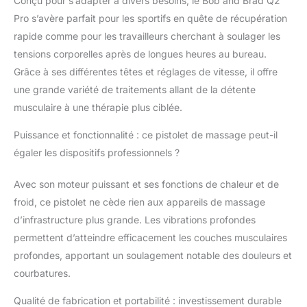
Conçu pour s’adapter à divers besoins, le Bob and Brad Q2
musculation, elle
Pro s’avère parfait pour les sportifs en quête de récupération
optimise chaque phase
de votre récupération,
rapide comme pour les travailleurs cherchant à soulager les
assurant une détente
tensions corporelles après de longues heures au bureau.
musculaire profonde et
Grâce à ses différentes têtes et réglages de vitesse, il offre
un soulagement ciblé
une grande variété de traitements allant de la détente
après l'effort. Conçu
musculaire à une thérapie plus ciblée.
par des
Kinésithérapeutes
Puissance et fonctionnalité : ce pistolet de massage peut-il
Célèbres : Développé
par Bob et Brad,
égaler les dispositifs professionnels ?
experts américains aux
millions d'abonnés, ce
Avec son moteur puissant et ses fonctions de chaleur et de
pistolet masseur
froid, ce pistolet ne cède rien aux appareils de massage
intègre une ergonomie
d’infrastructure plus grande. Les vibrations profondes
professionnelle. Son
amplitude de 7mm
permettent d’atteindre efficacement les couches musculaires
couplée à 3000 RPM
profondes, apportant un soulagement notable des douleurs et
cible précisément les
courbatures.
épaules et les mollets,
conçue pour être
Qualité de fabrication et portabilité : investissement durable