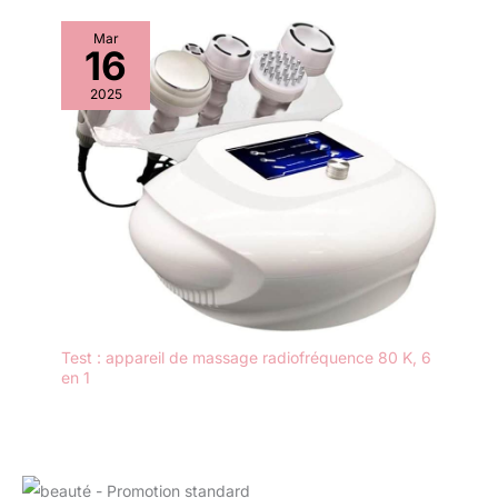
sur mesure, allant de
la relaxation délicate
Mar
16
à la récupération
intense. Une
2025
minuterie de 10
minutes est intégrée
pour prévenir toute
surstimulation et
protéger les
composants
internes, assurant
ainsi une séance de
massage à la fois
optimale, durable et
parfaitement
Test : appareil de massage radiofréquence 80 K, 6
sécurisée.
en 1