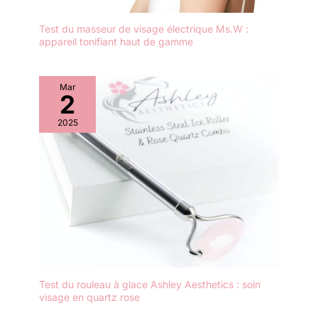
via adaptateur
Test du masseur de visage électrique Ms.W :
standard). Toujours
appareil tonifiant haut de gamme
opérationnel, il
garantit une
autonomie fiable et
Mar
durable pour une
2
utilisation
quotidienne exempte
2025
de contraintes.
Silencieux (40dB) &
Polyvalence Totale :
Fonctionnant sous
40dB, le moteur
assure une utilisation
confortable qui ne
dérange pas votre
entourage. Il combine
5 embouts
spécialisés et 5
Test du rouleau à glace Ashley Aesthetics : soin
visage en quartz rose
vitesses réglables
pour un traitement