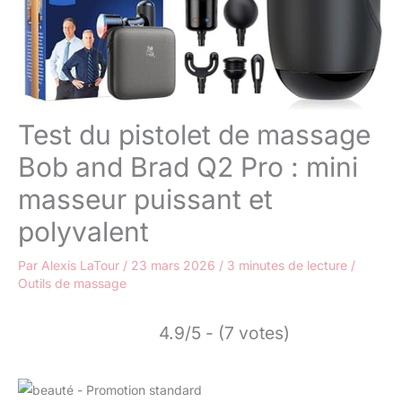
Test du pistolet de massage
Bob and Brad Q2 Pro : mini
masseur puissant et
polyvalent
Par
Alexis LaTour
/
23 mars 2026
/
3 minutes de lecture
/
Outils de massage
4.9/5 - (7 votes)