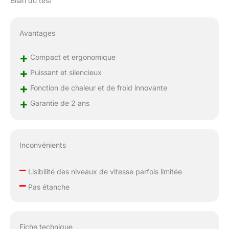
Bilan du test
chargeur rapide PD
15W (3,5h via
adaptateur standard).
Avantages
Toujours opérationnel,
il garantit une
+
Compact et ergonomique
autonomie fiable et
durable pour une
+
Puissant et silencieux
utilisation quotidienne
+
Fonction de chaleur et de froid innovante
exempte de
+
contraintes. Silencieux
Garantie de 2 ans
(40dB) & Polyvalence
Totale : Fonctionnant
sous 40dB, le moteur
assure une utilisation
Inconvénients
confortable qui ne
dérange pas votre
–
Lisibilité des niveaux de vitesse parfois limitée
entourage. Il combine 5
–
Pas étanche
embouts spécialisés et
5 vitesses réglables
pour un traitement sur
mesure, allant de la
Fiche technique