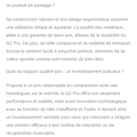
moins agressive sur les
ou produit de passage ?
zones osseuses. C'est
l'allié technique idéal
Sa construction robuste et son design ergonomique assurent
pour relâcher les
muscles contractés et
une utilisation simple et agréable. La qualité des matériaux,
apaiser les tensions
alliée à une garantie de deux ans, atteste de la durabilité du
dorsales. Petit mais
Q2 Pro. De plus, sa taille compacte et sa mallette de transport
Puissant (Force 15kg) :
incluse le rendent facile à emporter partout, attestant de sa
Bien qu'ultra-léger
(0,43kg), son moteur
valeur ajoutée comme outil nomade de bien-être.
Brushless déploie une
Quid du rapport qualité-prix : un investissement judicieux ?
force de 15kg (35lbs)
sans caler. Cette
puissance brute
Proposé à un prix raisonnable en comparaison avec ses
permet d'atteindre les
homologues sur le marché, le Q2 Pro offre non seulement
tissus profonds,
performance et solidité, mais aussi innovation technologique
surpassant largement
avec sa fonction de tête chauffante et froide. Il devient ainsi
les capacités des mini
modèles classiques.
un investissement rentable pour ceux qui cherchent à intégrer
Son format compact se
une solution efficace à leur routine de relaxation ou de
glisse aisément dans
récupération musculaire.
un sac, devenant le