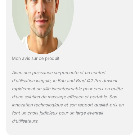
phase de votre
récupération,
assurant une détente
musculaire profonde
et un soulagement
ciblé après l'effort.
Conçu par des
Kinésithérapeutes
Célèbres : Développé
Mon avis sur ce produit
par Bob et Brad,
experts américains
Avec une puissance surprenante et un confort
aux millions
d’utilisation inégalé, le Bob and Brad Q2 Pro devient
d'abonnés, ce
rapidement un allié incontournable pour ceux en quête
pistolet masseur
d’une solution de massage efficace et portable. Son
intègre une
ergonomie
innovation technologique et son rapport qualité-prix en
professionnelle. Son
font un choix judicieux pour un large éventail
amplitude de 7mm
d’utilisateurs.
couplée à 3000 RPM
cible précisément les
épaules et les