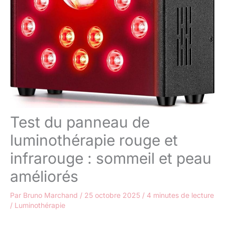
Test du panneau de
luminothérapie rouge et
infrarouge : sommeil et peau
améliorés
Par
Bruno Marchand
/
25 octobre 2025
/
4 minutes de lecture
/
Luminothérapie