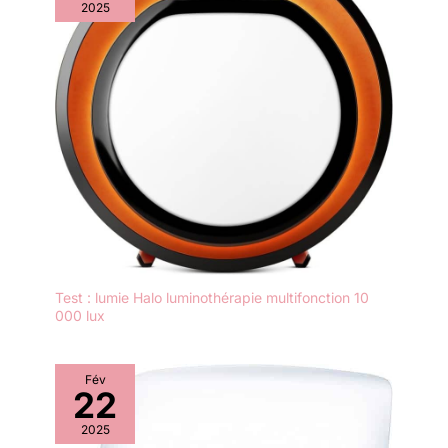
2025
récupération plus rapide et
d'une relaxation totale. Votre
voyage de bien-être commence
à partir de notre appareil de
thérapie par lumière infrarouge,
dans le confort de votre propre
espace Utilisation polyvalente
pour tous les styles de vie : que
vous vous détendiez après une
longue journée, que vous
pratiquiez le yoga ou que vous
vous détendiez simplement sur
le canapé, notre thérapie par
lumière rouge pour le corps et
le visage s'adapte à votre vie.
Utilisez-le pour lire, travailler ou
même créer des liens avec
votre animal de compagnie : il
est parfait pour partager des
Test : lumie Halo luminothérapie multifonction 10
moments de détente avec votre
000 lux
animal de compagnie. Ou
emportez la lampe de thérapie
par lumière infrarouge au
bureau pour soulager la tension
du dos. Où que vous soyez,
Fév
profitez du confort et de la
22
vitalité qu'il apporte. Installation
facile et rapide : la
2025
configuration de votre panneau