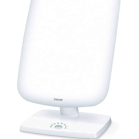
de thérapie par la lumière rouge
est rapide et sans effort, en
seulement 3 étapes faciles,
aucun outil n'est nécessaire
Notre thérapie par lumière
rouge pour le corps et le visage
dispose d'une large base
robuste et ne pèse que 1,2 kg,
ce qui le rend plus stable que
les trépieds traditionnels. Le
bras réglable et la rotule
rotative à 360° vous permettent
de personnaliser l'angle pour
n'importe quelle position :
couché, assis ou debout.
Flexibilité et fiabilité, tout en un
Cadeau parfait pour votre bien-
aimé : vous cherchez un cadeau
significatif ? Notre lampe de
thérapie par lumière rouge est
une façon réfléchie de montrer
votre amour et votre attention.
Que ce soit pour les parents, les
amis ou votre moitié, ce
panneau de thérapie par
lumière rouge apporte détente
et bien-être. Imaginez que vos
proches se sentent rafraîchis et
rajeunis après une longue
journée, c'est un cadeau qui