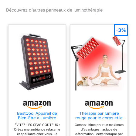
Découvrez d’autres panneaux de luminothérapie
-3%
BestQool Appareil de
Thérapie par lumière
Bien-Être à Lumière
rouge pour le corps et le
Rouge, 660nm & 850nm
visage, thérapie par la
ÉVITEZ LES SPAS COÛTEUX :
Combo ultime pour un maximum
Technologie Lumière
lumière infrarouge avec
Créez une ambiance relaxante
d'avantages : astuce de
Rouge avec Minuterie,
support, panneau de
et apaisante chez vous. Le
déformation : cette thérapie par
Qualité Premium, Haute
lampe de thérapie par