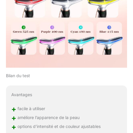
professionnelle de soins
de la peau pour rajeunir
la vitalité de la peau. Si
vous avez des questions
sur notre appareil facial à
micro-courant, n'hésitez
pas à nous contacter.
L'équipe de service client
professionnel pedete est
prête à gérer tous les
problèmes et à vous
aider dans les 24 heures.
Bilan du test
Avantages
+
facile à utiliser
+
améliore l’apparence de la peau
+
options d’intensité et de couleur ajustables