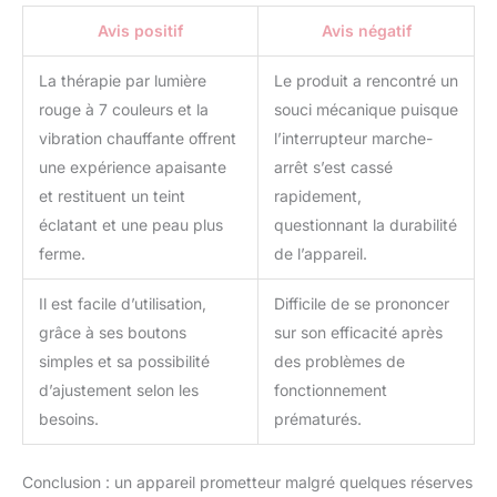
changer de mode, de
Avis positif
Avis négatif
lumière et d'intensité.
Simplifiez votre routine
La thérapie par lumière
Le produit a rencontré un
de soins de la peau avec
notre design convivial. Il
rouge à 7 couleurs et la
souci mécanique puisque
est recommandé
vibration chauffante offrent
l’interrupteur marche-
d'utiliser une à deux fois
une expérience apaisante
arrêt s’est cassé
par jour pendant cinq à
et restituent un teint
rapidement,
dix minutes. 【Routine
quotidienne de soins de
éclatant et une peau plus
questionnant la durabilité
la peau】L'appareil de
ferme.
de l’appareil.
raffermissement de la
peau est un compagnon
Il est facile d’utilisation,
Difficile de se prononcer
parfait pour vos soins
grâce à ses boutons
sur son efficacité après
quotidiens de la peau,
simples et sa possibilité
des problèmes de
permettant à votre peau
de profiter de soins
d’ajustement selon les
fonctionnement
professionnels de type
besoins.
prématurés.
salon. La tête de
massage incurvée
unique glisse sans effort
Conclusion : un appareil prometteur malgré quelques réserves