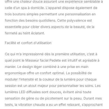
offre une chaleur douce assurant une expérience semblable à
peau augmente
l'élasticité et la brillance
celle d’un spa à domicile. L’appareil dispose également de
de la peau, réduit les
trois boutons simples permettant une personnalisation en
rides de la peau, les
fonction des besoins quotidiens. Cette polyvalence est
rougeurs, les rugosités,
essentielle pour cibler divers aspects de la beauté, de la
les graisses, les ternes,
l'amélioration du teint de
fermeté au teint éclatant.
la peau à la couche
inférieure de la peau. 3
Facilité et confort d’utilisation
modes et 4 intensités :
notre thérapie par
Ce qui m’a impressionné dès la première utilisation, c’est à
lumière rouge pour le
quel point le Masseur facial Pedete est intuitif et agréable à
visage et le cou dispose
manier. Le design léger combiné à une prise en main
de 3 modes et 4
ergonomique offre un confort optimal. La possibilité de
intensités. Différents
modes combinés avec
moduler l’intensité et la couleur de la lumière pour chaque
différentes lumières
session est un atout majeur pour personnaliser les soins. Les
seront plus scientifiques
lumières LED diffusées sont douces, évitant ainsi toute
et efficaces pour
sensation de gêne ou de picotement sur la peau. Durant mes
améliorer la peau. Pour
différents types de peau,
tests, la vibration chaude a eu un effet relaxant, s’approchant
nous avons quatre