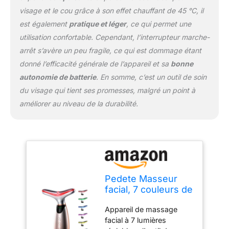
différentes lumières
visage et le cou grâce à son effet chauffant de 45 °C, il
seront plus scientifiques
est également
pratique et léger
, ce qui permet une
et efficaces pour
utilisation confortable. Cependant, l’interrupteur marche-
améliorer la peau. Pour
différents types de peau,
arrêt s’avère un peu fragile, ce qui est dommage étant
nous avons quatre
donné l’efficacité générale de l’appareil et sa
bonne
options d'intensité, ce
autonomie de batterie
. En somme, c’est un outil de soin
qui peut être plus
du visage qui tient ses promesses, malgré un point à
pratique pour profiter
d'un soin du visage et du
améliorer au niveau de la durabilité.
cou à la maison avec une
expérience parfaite. Sûr
et facile à utiliser :
l'appareil de lifting facial
est équipé de plusieurs
fonctions de protection
Pedete Masseur
telles que la charge
facial, 7 couleurs de
contre les courts-circuits
thérapie à la
et la protection contre les
Appareil de massage
lumière rouge pour
basses tensions, vous
facial à 7 lumières
le visage et le cou,
permettant de l'utiliser