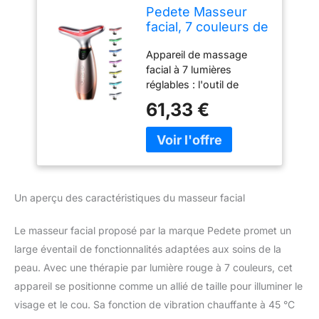
Pedete Masseur
facial, 7 couleurs de
thérapie à la
Appareil de massage
lumière rouge pour
facial à 7 lumières
le visage et le cou,
réglables : l'outil de
appareil de levage
massage facial pedete
du visage avec
61,33 €
dispose de 7 modes
vibration chauffante
d'éclairage réglables :
de 45 °C pour
rouge (640 nm), bleu
plusieurs soins de
(415 nm), jaune (585
la peau
nm), vert (525 nm), violet
(400 nm), cyan (490
Un aperçu des caractéristiques du masseur facial
nm), blanc (400-700
nm). Chaque lumière a
Le masseur facial proposé par la marque Pedete promet un
une fonction différente
pour répondre à tous les
large éventail de fonctionnalités adaptées aux soins de la
besoins de soins de la
peau. Avec une thérapie par lumière rouge à 7 couleurs, cet
peau. Ciblant divers
appareil se positionne comme un allié de taille pour illuminer le
problèmes de peau, cet
visage et le cou. Sa fonction de vibration chauffante à 45 °C
appareil de soins de la