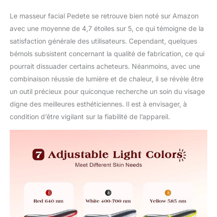
le long de votre visage et
de votre cou. Ce
Le masseur facial Pedete se retrouve bien noté sur Amazon
masseur facial est doté
avec une moyenne de 4,7 étoiles sur 5, ce qui témoigne de la
d'une batterie
satisfaction générale des utilisateurs. Cependant, quelques
rechargeable intégrée qui
bémols subsistent concernant la qualité de fabrication, ce qui
peut être utilisée pendant
2 heures avec une
pourrait dissuader certains acheteurs. Néanmoins, avec une
charge complète. Le
combinaison réussie de lumière et de chaleur, il se révèle être
design léger et portable
un outil précieux pour quiconque recherche un soin du visage
vous permet de
digne des meilleures esthéticiennes. Il est à envisager, à
maintenir votre routine
de soins de la peau où
condition d’être vigilant sur la fiabilité de l’appareil.
que vous soyez. Cadeau
parfait pour vous : ce
masseur de beauté pour
le visage et le cou est un
cadeau parfait pour vous
et votre bien-aimée. Que
ce soit pour un
anniversaire, Noël ou la
Saint-Valentin, il fournira
une expérience