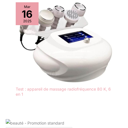
micro-courant, n'hésitez
Mar
pas à nous contacter.
16
L'équipe de service client
professionnel pedete est
2025
prête à gérer tous les
problèmes et à vous
aider dans les 24 heures.
Test : appareil de massage radiofréquence 80 K, 6
en 1