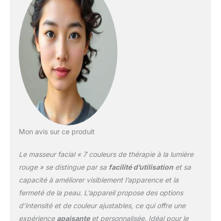
pour répondre à tous les
besoins de soins de la
peau. Ciblant divers
problèmes de peau, cet
appareil de soins de la
peau augmente
l'élasticité et la brillance
de la peau, réduit les
rides de la peau, les
rougeurs, les rugosités,
les graisses, les ternes,
l'amélioration du teint de
Mon avis sur ce produit
la peau à la couche
inférieure de la peau. 3
Le masseur facial « 7 couleurs de thérapie à la lumière
modes et 4 intensités :
notre thérapie par
rouge » se distingue par sa
facilité d’utilisation
et sa
lumière rouge pour le
capacité à améliorer visiblement l’apparence et la
visage et le cou dispose
fermeté de la peau. L’appareil propose des options
de 3 modes et 4
d’intensité et de couleur ajustables, ce qui offre une
intensités. Différents
modes combinés avec
expérience
apaisante
et personnalisée. Idéal pour le