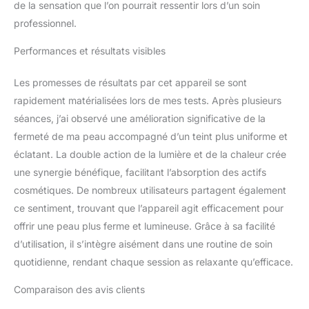
de la sensation que l’on pourrait ressentir lors d’un soin
options d'intensité, ce
professionnel.
qui peut être plus
pratique pour profiter
Performances et résultats visibles
d'un soin du visage et du
cou à la maison avec une
Les promesses de résultats par cet appareil se sont
expérience parfaite. Sûr
rapidement matérialisées lors de mes tests. Après plusieurs
et facile à utiliser :
l'appareil de lifting facial
séances, j’ai observé une amélioration significative de la
est équipé de plusieurs
fermeté de ma peau accompagné d’un teint plus uniforme et
fonctions de protection
éclatant. La double action de la lumière et de la chaleur crée
telles que la charge
une synergie bénéfique, facilitant l’absorption des actifs
contre les courts-circuits
et la protection contre les
cosmétiques. De nombreux utilisateurs partagent également
basses tensions, vous
ce sentiment, trouvant que l’appareil agit efficacement pour
permettant de l'utiliser
offrir une peau plus ferme et lumineuse. Grâce à sa facilité
dans des conditions plus
d’utilisation, il s’intègre aisément dans une routine de soin
sûres. Notre masseur
facial dispose de 3
quotidienne, rendant chaque session as relaxante qu’efficace.
boutons : bouton
d'alimentation, mode et
Comparaison des avis clients
intensité, vous pouvez