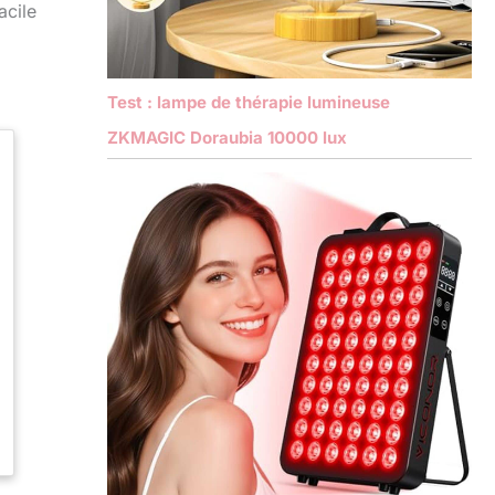
acile
Test : lampe de thérapie lumineuse
ZKMAGIC Doraubia 10000 lux