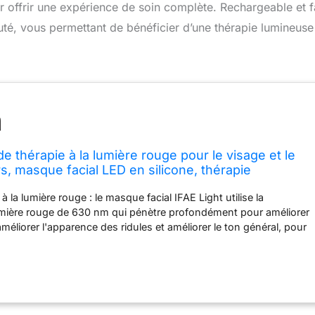
offrir une expérience de soin complète. Rechargeable et f
eauté, vous permettant de bénéficier d’une thérapie lumineuse
 thérapie à la lumière rouge pour le visage et le
s, masque facial LED en silicone, thérapie
a maison, rechargeable et design ergonomique
 la lumière rouge : le masque facial IFAE Light utilise la
ble
umière rouge de 630 nm qui pénètre profondément pour améliorer
 améliorer l'apparence des ridules et améliorer le ton général, pour
la maison. LED à haute énergie avec 7 modes de couleur : avec
 LED à haute énergie (47 mW/cm²) et 7 longueurs d'onde de
r, ce masque de lumière rouge cible efficacement l'acné, la
s signes du vieillissement. Son silicone de qualité alimentaire
ent confortable, tandis que la protection des yeux intégrée