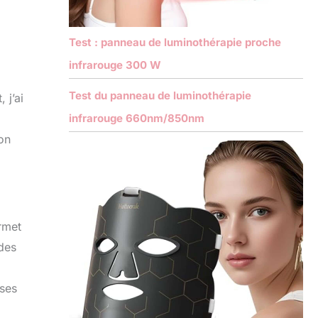
Test : panneau de luminothérapie proche
infrarouge 300 W
Test du panneau de luminothérapie
 j’ai
infrarouge 660nm/850nm
on
rmet
ides
 ses