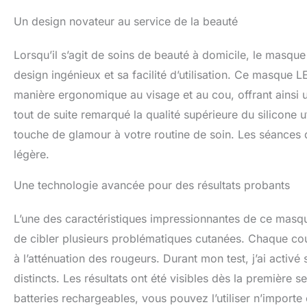
garantit une couv
Confort supérieur 
Un design novateur au service de la beauté
peuvent être rigi
doucement aux con
Lorsqu’il s’agit de soins de beauté à domicile, le masqu
pendant de longu
contour 3D qui of
design ingénieux et sa facilité d’utilisation. Ce masque 
exceptionnelle. Il
manière ergonomique au visage et au cou, offrant ainsi u
usage quotidien. P
tout de suite remarqué la qualité supérieure du silicone u
profiter de la thé
voyages. Avec des
touche de glamour à votre routine de soin. Les séances d
silicone doux, vo
légère.
sans fatiguer vos
son emballage ex
Une technologie avancée pour des résultats probants
le masque IFAE Re
proches et aide le
éclat. Ce cadeau 
L’une des caractéristiques impressionnantes de ce masqu
et votre amour in
de cibler plusieurs problématiques cutanées. Chaque coul
à l’atténuation des rougeurs. Durant mon test, j’ai activ
distincts. Les résultats ont été visibles dès la première 
batteries rechargeables, vous pouvez l’utiliser n’importe 