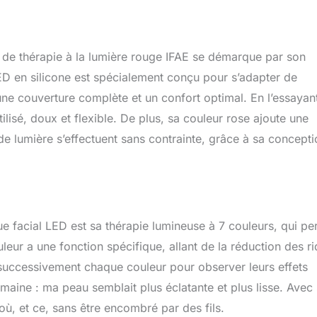
erture sûre et uniforme de la lumière pour une peau rajeunie.
et facilité d'utilisation : contrairement aux masques rigides qui
des et inconfortables, le masque en silicone IFAE s'adapte
tours de votre visage, ce qui le rend léger et facile à porter
e de thérapie à la lumière rouge IFAE se démarque par son
es périodes. La zone du cou dispose d'un design unique de
fre un ajustement unique pour une expérience de confort
LED en silicone est spécialement conçu pour s’adapter de
 est également facile à nettoyer, maintient l'hygiène pour un
ne couverture complète et un confort optimal. En l’essayant,
ortable et rechargeable et sûr : le design sans fil vous permet de
tilisé, doux et flexible. De plus, sa couleur rose ajoute une
rapie n'importe où, que ce soit pour le yoga, la lecture ou les
 bretelles réglables et des coussinets de protection des yeux en
e lumière s’effectuent sans contrainte, grâce à sa concepti
us pouvez obtenir des traitements efficaces confortablement
 yeux. Cadeau parfait pour vos proches : avec son design fin,
quis et sa reconnaissance comme le premier choix à Singapour,
d Light améliore l'expérience de soins de la peau de vos
ur peau à briller en seulement 28 jours et révèle son meilleur
augmente la confiance en soi et le charme, rend votre attention
e facial LED est sa thérapie lumineuse à 7 couleurs, qui pe
comparablement clairs.
eur a une fonction spécifique, allant de la réduction des r
é successivement chaque couleur pour observer leurs effets
semaine : ma peau semblait plus éclatante et plus lisse. Avec
où, et ce, sans être encombré par des fils.