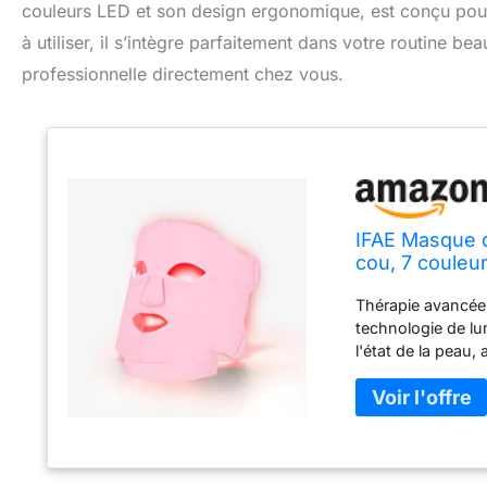
couleurs LED et son design ergonomique, est conçu pour 
à utiliser, il s’intègre parfaitement dans votre routine b
professionnelle directement chez vous.
IFAE Masque de
cou, 7 couleur
lumineuse à l
Thérapie avancée à
pour un vérita
technologie de l
l'état de la peau,
un éclat jeune à 
288 + 108 perles
lumière de couleu
pigmentation et le
assure un ajustem