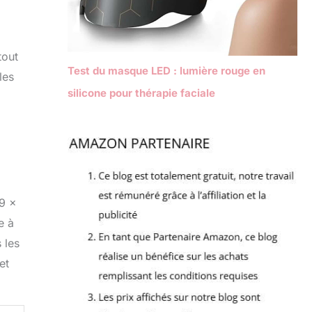
tout
Test du masque LED : lumière rouge en
les
silicone pour thérapie faciale
.9 x
e à
 les
et