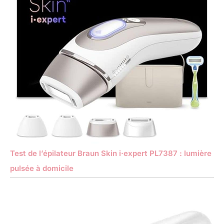
Test de l’épilateur Braun Skin i·expert PL7387 : lumière
pulsée à domicile