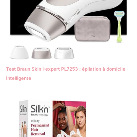
Test Braun Skin i·expert PL7253 : épilation à domicile
intelligente