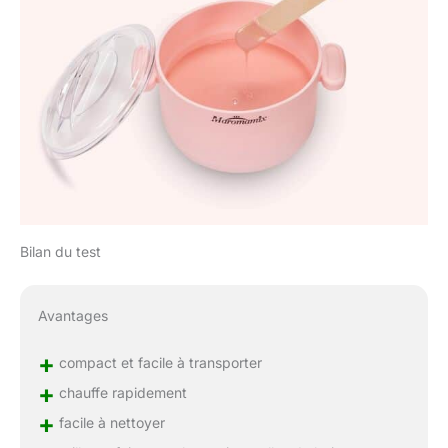
cire dure pour une
épilation rapide et
efficace. Très facile à
utiliser, il suffit d'appuyer
sur le bouton de
l'interrupteur de
température pour
chauffer la cire pour
répondre à différents
besoins de fusion. Après
utilisation, nettoyer le
reste de la cire est un jeu
Bilan du test
d'enfant, ce qui vous
permet d'économiser du
temps de préparation et
Avantages
de nettoyage
+
compact et facile à transporter
+
chauffe rapidement
+
facile à nettoyer