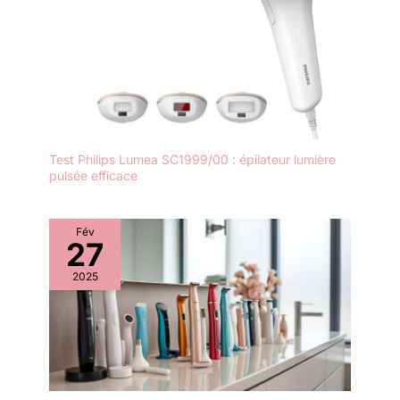
complets, obtenir des résultats impeccables à la maison n'a
utilisation et créant une
jamais été aussi facile
expérience d'épilation
apaisante Chauffage
efficace et facile à utiliser
: notre pot de cire
dispose de la
technologie de chauffage
PTC, qui chauffe
Test Philips Lumea SC1999/00 : épilateur lumière
rapidement les perles de
pulsée efficace
cire dure pour une
épilation rapide et
efficace. Très facile à
Fév
utiliser, il suffit d'appuyer
27
sur le bouton de
2025
l'interrupteur de
température pour
chauffer la cire pour
répondre à différents
besoins de fusion. Après
utilisation, nettoyer le
reste de la cire est un jeu