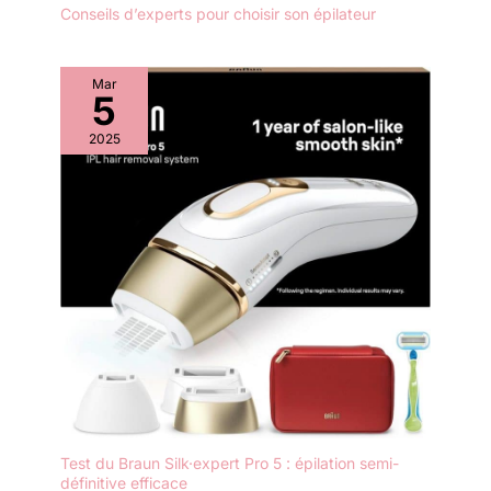
d'enfant, ce qui vous
Conseils d’experts pour choisir son épilateur
permet d'économiser du
temps de préparation et
de nettoyage
Mar
5
2025
Test du Braun Silk·expert Pro 5 : épilation semi-
définitive efficace