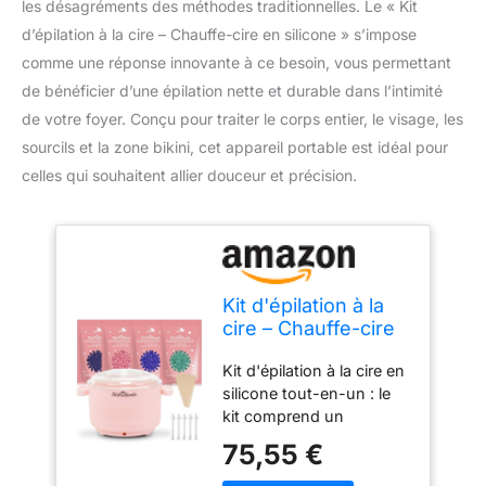
les désagréments des méthodes traditionnelles. Le « Kit
d’épilation à la cire – Chauffe-cire en silicone » s’impose
comme une réponse innovante à ce besoin, vous permettant
de bénéficier d’une épilation nette et durable dans l’intimité
de votre foyer. Conçu pour traiter le corps entier, le visage, les
sourcils et la zone bikini, cet appareil portable est idéal pour
celles qui souhaitent allier douceur et précision.
Kit d'épilation à la
cire – Chauffe-cire
en silicone pour
Kit d'épilation à la cire en
épilation avec 4
silicone tout-en-un : le
paquets de perles
kit comprend un
de cire dure,
chauffe-cire sûr et
machine électrique
75,55 €
mobile avec une poignée
portable en silicone
en silicone et un