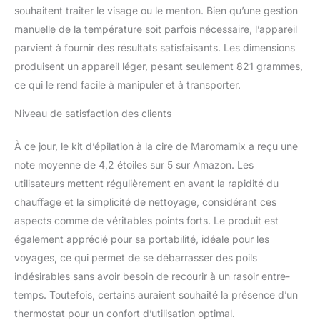
comme les grains de cire
souhaitent traiter le visage ou le menton. Bien qu’une gestion
dure, la cire en vrac et les
manuelle de la température soit parfois nécessaire, l’appareil
perles de cire. Il est
parvient à fournir des résultats satisfaisants. Les dimensions
également adapté pour
diverses parties du
produisent un appareil léger, pesant seulement 821 grammes,
corps, y compris les
ce qui le rend facile à manipuler et à transporter.
sourcils, la ligne de bikini,
les jambes et les poils du
Niveau de satisfaction des clients
visage, permettant des
résultats de niveau
À ce jour, le kit d’épilation à la cire de Maromamix a reçu une
professionnel dans le
note moyenne de 4,2 étoiles sur 5 sur Amazon. Les
confort Perles de cire
utilisateurs mettent régulièrement en avant la rapidité du
infusées d'ingrédients
naturels : infusées avec
chauffage et la simplicité de nettoyage, considérant ces
des ingrédients naturels,
aspects comme de véritables points forts. Le produit est
nos perles de cire
également apprécié pour sa portabilité, idéale pour les
combinent l'efficacité
voyages, ce qui permet de se débarrasser des poils
avec les soins de la
peau, offrant une
indésirables sans avoir besoin de recourir à un rasoir entre-
expérience d'épilation
temps. Toutefois, certains auraient souhaité la présence d’un
douce et sans irritation.
thermostat pour un confort d’utilisation optimal.
Hautement