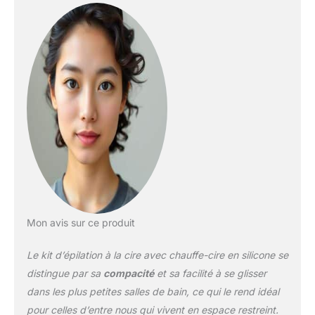
de cire dure, 10 grands
bâtons de cire et 5
bâtons de poils de nez,
ce qui en fait un
ensemble complet pour
tous vos besoins
d'épilation à la maison
Design portable : notre
chauffe-cire en silicone
pour épilation est conçu
pour être compact et
léger, ce qui le rend facile
à transporter et à ranger.
Le matériau en silicone
pliable ajoute à sa
Mon avis sur ce produit
commodité, vous
permettant d'apporter
Le kit d’épilation à la cire avec chauffe-cire en silicone se
une cire de qualité
professionnelle partout
distingue par sa
compacité
et sa facilité à se glisser
où vous allez, que ce soit
dans les plus petites salles de bain, ce qui le rend idéal
à la maison ou en
pour celles d’entre nous qui vivent en espace restreint.