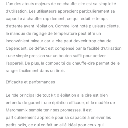
une cire de qualité
L’un des atouts majeurs de ce chauffe-cire est sa simplicité
professionnelle partout
d’utilisation. Les utilisateurs apprécient particulièrement sa
où vous allez, que ce soit
capacité à chauffer rapidement, ce qui réduit le temps
à la maison ou en
d’attente avant l’épilation. Comme l’ont noté plusieurs clients,
voyage. Faites
le manque de réglage de température peut être un
l'expérience d'un
processus d'épilation sûr
inconvénient mineur car la cire peut devenir trop chaude.
et sans tracas avec ce
Cependant, ce défaut est compensé par la facilité d’utilisation
chauffe-cire portable
: une simple pression sur un bouton suffit pour activer
Convient pour une
l’appareil. De plus, la compacité du chauffe-cire permet de le
variété d'utilisations
corporelles : notre
ranger facilement dans un tiroir.
chauffe-cire dure en
silicone à domicile
Efficacité et performances
convient aussi bien aux
hommes qu'aux
Le rôle principal de tout kit d’épilation à la cire est bien
femmes, offrant une
entendu de garantir une épilation efficace, et le modèle de
expérience d'épilation
Maromamix semble tenir ses promesses. Il est
sûre, efficace et facile. Il
particulièrement apprécié pour sa capacité à enlever les
fonctionne avec tous les
types de cire et formes
petits poils, ce qui en fait un allié idéal pour ceux qui