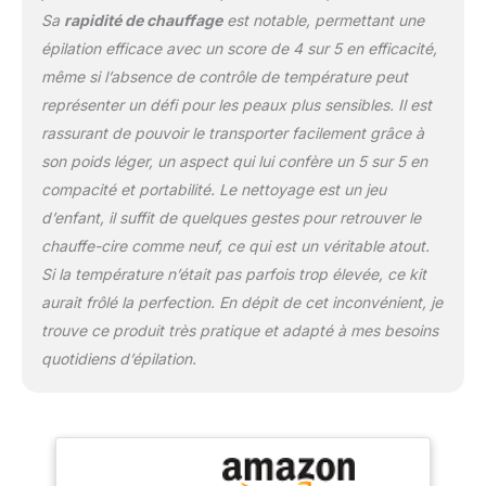
voyage. Faites
Sa
rapidité de chauffage
est notable, permettant une
l'expérience d'un
processus d'épilation sûr
épilation efficace avec un score de 4 sur 5 en efficacité,
et sans tracas avec ce
même si l’absence de contrôle de température peut
chauffe-cire portable
représenter un défi pour les peaux plus sensibles. Il est
Convient pour une
rassurant de pouvoir le transporter facilement grâce à
variété d'utilisations
corporelles : notre
son poids léger, un aspect qui lui confère un 5 sur 5 en
chauffe-cire dure en
compacité et portabilité. Le nettoyage est un jeu
silicone à domicile
d’enfant, il suffit de quelques gestes pour retrouver le
convient aussi bien aux
chauffe-cire comme neuf, ce qui est un véritable atout.
hommes qu'aux
femmes, offrant une
Si la température n’était pas parfois trop élevée, ce kit
expérience d'épilation
aurait frôlé la perfection. En dépit de cet inconvénient, je
sûre, efficace et facile. Il
trouve ce produit très pratique et adapté à mes besoins
fonctionne avec tous les
quotidiens d’épilation.
types de cire et formes
comme les grains de cire
dure, la cire en vrac et les
perles de cire. Il est
également adapté pour
diverses parties du