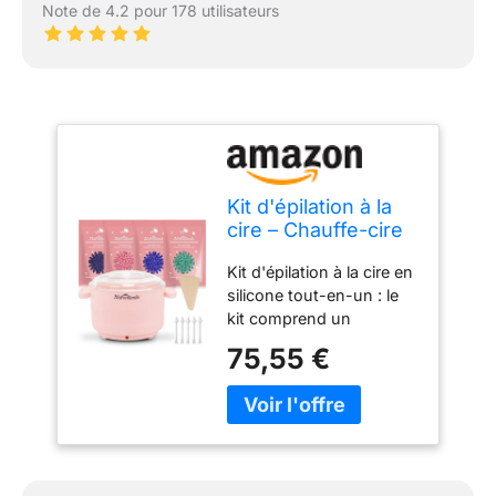
Note de 4.2 pour 178 utilisateurs
Kit d'épilation à la
cire – Chauffe-cire
en silicone pour
Kit d'épilation à la cire en
épilation avec 4
silicone tout-en-un : le
paquets de perles
kit comprend un
de cire dure,
chauffe-cire sûr et
machine électrique
75,55 €
mobile avec une poignée
portable en silicone
en silicone et un
pour tout le corps,
couvercle transparent. Il
le visage, les
a un cordon enfichable.
sourcils, bikini
En outre, il est livré avec
4 sacs de 100 g de perles