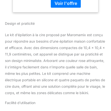
pour tout le corps,
couvercle transparent. Il
le visage, les
a un cordon enfichable.
sourcils, bikini
En outre, il est livré avec
4 sacs de 100 g de perles
Design et praticité
de cire dure, 10 grands
bâtons de cire et 5
Le kit d’épilation à la cire proposé par Maromamix est conçu
bâtons de poils de nez,
ce qui en fait un
pour répondre aux besoins d’une épilation maison confortable
ensemble complet pour
et efficace. Avec des dimensions compactes de 10,4 x 10,4 x
tous vos besoins
11,9 centimètres, cet appareil se distingue par sa praticité et
d'épilation à la maison
son design minimaliste. Arborant une couleur rose attrayante,
Design portable : notre
il s’intègre facilement dans n’importe quelle salle de bain,
chauffe-cire en silicone
pour épilation est conçu
même les plus petites. Le kit comprend une machine
pour être compact et
électrique portable en silicone et quatre paquets de perles de
léger, ce qui le rend facile
cire dure, offrant ainsi une solution complète pour le visage, le
à transporter et à ranger.
corps, et même les zones délicates comme le bikini.
Le matériau en silicone
pliable ajoute à sa
Facilité d’utilisation
commodité, vous
permettant d'apporter