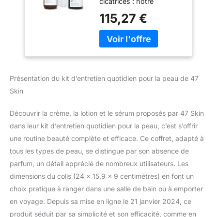
cicatrices : notre
ingrédient unique
115,27 €
chitoderme argenté agit
naturellement comme un
traitement efficace contre
les taches et l'acné et
estompe les cicatrices
(anciennes et nouvelles)
Présentation du kit d’entretien quotidien pour la peau de 47
et guérit la peau. Sérum
Skin
hydratant : traite la peau
sans la dessécher, la
laissant douce, lisse et
Découvrir la crème, la lotion et le sérum proposés par 47 Skin
éclatante. Notre sérum
dans leur kit d’entretien quotidien pour la peau, c’est s’offrir
hydratant améliore
une routine beauté complète et efficace. Ce coffret, adapté à
considérablement
tous les types de peau, se distingue par son absence de
l'apparence de l'acné,
parfum, un détail apprécié de nombreux utilisateurs. Les
des rides, des lignes du
cou, de l'élasticité, de la
dimensions du colis (24 x 15,9 x 9 centimètres) en font un
pulpeur, de la texture, de
choix pratique à ranger dans une salle de bain ou à emporter
l'éclat, des taches
en voyage. Depuis sa mise en ligne le 21 janvier 2024, ce
sèches, du teint terne et
produit séduit par sa simplicité et son efficacité, comme en
du repulpement. Il