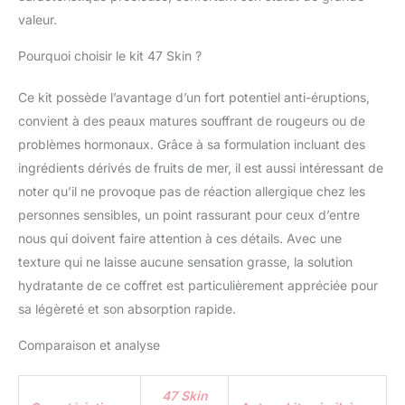
des résultats durables. »
valeur.
La puissante
combinaison de nos
Pourquoi choisir le kit 47 Skin ?
ingrédients donne des
résultats incroyables et
Ce kit possède l’avantage d’un fort potentiel anti-éruptions,
durables. Il réduit les
convient à des peaux matures souffrant de rougeurs ou de
taches et les
imperfections, aide à
problèmes hormonaux. Grâce à sa formulation incluant des
estomper les cicatrices et
ingrédients dérivés de fruits de mer, il est aussi intéressant de
peut aider à guérir la
noter qu’il ne provoque pas de réaction allergique chez les
peau. Parce qu'il utilise
personnes sensibles, un point rassurant pour ceux d’entre
des ingrédients naturels,
il fait tout cela sans
nous qui doivent faire attention à ces détails. Avec une
dessécher votre peau, la
texture qui ne laisse aucune sensation grasse, la solution
laissant douce, lisse et
hydratante de ce coffret est particulièrement appréciée pour
éclatante. Ce sérum aide
sa légèreté et son absorption rapide.
à protéger la peau de la
sécheresse et du
Comparaison et analyse
vieillissement en réparant
l'humidité de la peau. Ce
sérum argenté améliore
47 Skin