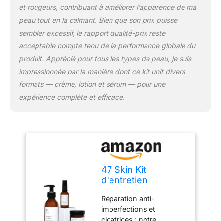
Ingrédients naturels -
et rougeurs, contribuant à améliorer l’apparence de ma
Nous avons créé un
peau tout en la calmant. Bien que son prix puisse
sérum végétalien et sans
cruauté envers les
sembler excessif, le rapport qualité-prix reste
animaux soutenu par
acceptable compte tenu de la performance globale du
des dermatologues pour
produit. Apprécié pour tous les types de peau, je suis
tous les types de peau.
impressionnée par la manière dont ce kit unit divers
Comme on le voit sur
Vogue et GQ – « Un
formats — crème, lotion et sérum — pour une
miracle puissant. Avec
expérience complète et efficace.
des résultats durables. »
La puissante
combinaison de nos
ingrédients donne des
résultats incroyables et
durables. Il réduit les
taches et les
47 Skin Kit
imperfections, aide à
d'entretien
estomper les cicatrices et
quotidien pour la
peut aider à guérir la
Réparation anti-
peau
peau. Parce qu'il utilise
imperfections et
des ingrédients naturels,
cicatrices : notre