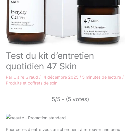
Test du kit d’entretien
quotidien 47 Skin
Par
Claire Giraud
/
14 décembre 2025
/
5 minutes de lecture
/
Produits et coffrets de soin
5/5 - (5 votes)
Pour celles d’entre vous qui cherchent à retrouver une peau