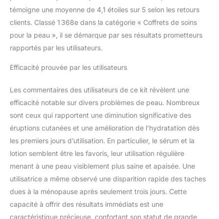
hydrate, nourrit et tonifie
témoigne une moyenne de 4,1 étoiles sur 5 selon les retours
tous les types de peau.
clients. Classé 1 368e dans la catégorie « Coffrets de soins
Silver Chitoderm – 47
pour la peau », il se démarque par ses résultats prometteurs
Skin est la seule marque
rapportés par les utilisateurs.
de soins de la peau au
monde à contenir des
Efficacité prouvée par les utilisateurs
ingrédients actifs Silver
Chitoderm. Il a des
Les commentaires des utilisateurs de ce kit révèlent une
propriétés curatives pour
traiter et protéger la
efficacité notable sur divers problèmes de peau. Nombreux
peau. Puce 4 :
sont ceux qui rapportent une diminution significative des
Ingrédients naturels -
éruptions cutanées et une amélioration de l’hydratation dès
Nous avons créé un
les premiers jours d’utilisation. En particulier, le sérum et la
sérum végétalien et sans
cruauté envers les
lotion semblent être les favoris, leur utilisation régulière
animaux soutenu par
menant à une peau visiblement plus saine et apaisée. Une
des dermatologues pour
utilisatrice a même observé une disparition rapide des taches
tous les types de peau.
dues à la ménopause après seulement trois jours. Cette
Comme on le voit sur
Vogue et GQ – « Un
capacité à offrir des résultats immédiats est une
miracle puissant. Avec
caractéristique précieuse, confortant son statut de grande