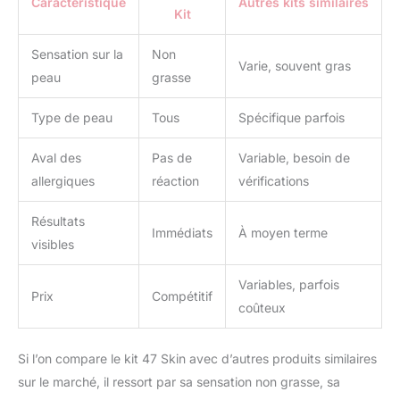
la vitalité de la peau en
Caractéristique
Autres kits similaires
Kit
réduisant la ternité et en
apaisant la peau
Sensation sur la
Non
déshydratée avec le
Varie, souvent gras
chitoderme. »
peau
grasse
Type de peau
Tous
Spécifique parfois
Aval des
Pas de
Variable, besoin de
allergiques
réaction
vérifications
Résultats
Immédiats
À moyen terme
visibles
Variables, parfois
Prix
Compétitif
coûteux
Si l’on compare le kit 47 Skin avec d’autres produits similaires
sur le marché, il ressort par sa sensation non grasse, sa