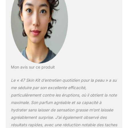
éclatante. Notre sérum
hydratant améliore
considérablement
l'apparence de l'acné,
des rides, des lignes du
cou, de l'élasticité, de la
pulpeur, de la texture, de
l'éclat, des taches
sèches, du teint terne et
du repulpement. Il
hydrate, nourrit et tonifie
Mon avis sur ce produit
tous les types de peau.
Silver Chitoderm – 47
Le « 47 Skin Kit d’entretien quotidien pour la peau » a su
Skin est la seule marque
de soins de la peau au
me séduire par son excellente efficacité,
monde à contenir des
particulièrement contre les éruptions, où il obtient la note
ingrédients actifs Silver
maximale. Son parfum agréable et sa capacité à
Chitoderm. Il a des
hydrater sans laisser de sensation grasse m’ont laissée
propriétés curatives pour
traiter et protéger la
agréablement surprise. J’ai également observé des
peau. Puce 4 :
résultats rapides, avec une réduction notable des taches