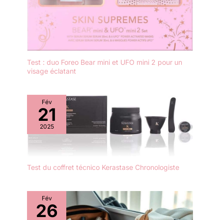
Test : duo Foreo Bear mini et UFO mini 2 pour un
visage éclatant
Fév
21
2025
Test du coffret técnico Kerastase Chronologiste
Fév
26