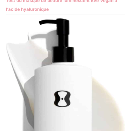
Test du masque de beauté luminescent Eve Vegan à
l’acide hyaluronique