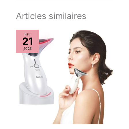
types de jambes : machine de pressothérapie professionnelle
d'air. ✅ GARANTIE : Ne vous
problèmes pulmonaires, de
avec une longueur totale de 95 cm et une circonférence
inquiétez pas, les produits
problèmes cardiaques ou de
maximale de la cuisse de 97 cm. La taille s'adapte
Edihome sont accompagnés
tendance aux thrombus.
Articles similaires
confortablement à la plupart des types de jambes. La
d'une garantie européenne,
GARANTIE : ne vous inquiétez
conception avec fermeture éclair facilite la mise en place, sans
assurant aux clients que leur
pas, les produits Edihome sont
se plier ni se forcer. Utilisateurs appropriés : la pressothérapie
achat est totalement fiable et
accompagnés d'une garantie
à domicile convient aux athlètes, aux cyclistes, aux joggeurs,
protégé. La garantie d'usine est
européenne, assurant aux
aux amateurs de sport, aux conducteurs, aux serveurs, aux
Fév
uniquement disponible auprès
clients que leur achat est
danseurs, aux personnes âgées et même pour les traitements
21
des revendeurs agréés.
totalement fiable et protégé. La
de massage quotidiens. Favorise la circulation sanguine,
garantie d'usine n'est
soulage les tensions musculaires et aide les athlètes à
disponible que chez les
2025
récupérer plus rapidement entre les séances d'entraînement.
concessionnaires agréés.