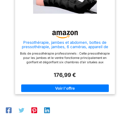
liquides, la cellulite et
œdèmes, de la rétention d'eau,
l'accumulation de graisse. ✅
de la cellulite et de
DEFINIR, RECUPÉRER
l'accumulation de graisse.
L'ÉNERGIE DANS LES JAMBES
DÉFINIR, RECUPÉRER
ET COMBATTRE LA CELLULITE
L'ÉNERGIE DANS LES JAMBES
: particulièrement recommandé
ET COMBATTRE LA CELLULITE
pour le traitement de la cellulite,
: particulièrement recommandé
c'est une alternative sûre à la
pour le traitement de la cellulite,
liposuccion. Avec l'appareil de
il constitue une alternative sûre
Presothérapie, jambes et abdomen, bottes de
pressothérapie edicare, vous
à la liposuccion. Avec l'appareil
pressothérapie, jambes, 6 caméras, appareil de
pourrez modeler et remodeler
de pressothérapie edicare,
massage, drainage lymphatique, circulation
vos jambes, votre abdomen et
vous pourrez modeler et
Bots de pressothérapie professionnels : Cette pressothérapie
sanguine, 0-30 min, 0-240 mm, réglable (Noir,
vos bras. Elle soulage la
remodeler vos jambes, soulager
pour les jambes et le ventre fonctionne principalement en
jambes + bras +
douleur et l'inflammation, offrant
la douleur et l'inflammation, en
gonflant et dégonflant six chambres d’air situées aux
un confort immédiat. Idéal pour
apportant un confort immédiat.
pieds/mollets/cuisses pour détendre les muscles, soulager la
redéfinir les jambes, l'abdomen
Idéal pour redéfinir les jambes
douleur, améliorer la circulation sanguine et accélérer le
et les bras. ✅ FACILE À
et améliorer le teint de la peau.
176,99 €
métabolisme. 【Temps et pression réglables】Avec cette
UTILISER : 1. Fixez le tuyau d'air
FACILE À UTILISER : 1.
pressothérapie pour les jambes et le ventre, vous pouvez
à la pompe. 2. Mettez les
Connectez le tuyau d'air à la
ajuster chaque pressothérapie avec des réglages de temps
accessoires que vous souhaitez
pompe. 2. mettez les jambières
(0-30 min) et de pression (0-240 mmHg). Il peut détendre
utiliser (choisissez entre les
de pressothérapie sur vos
rapidement les muscles des jambes. Pressothérapie pour la
jambes, l'abdomen et les bras,
jambes. 3. sélectionnez la
maison, ventre et jambes – Jambes lourdes / tendues /
vous POUVEZ EN COBINER 2 À
pression d'utilisation et la durée
fatiguées : Appareil professionnel de pressothérapie pour les
LA FOIS). 3. Sélectionnez la
souhaitées. Après utilisation,
jambes et le ventre améliorant la circulation sanguine et la
pression d'utilisation et la durée
rangez l'équipement dans un
régénération musculaire quotidienne. Idéal pour les personnes
souhaitées. 4. lorsque vous
endroit sûr, en faisant
actives ou les longues heures debout (coureurs, enseignants,
avez fini d'utiliser l'appareil,
particulièrement attention à ne
voyageurs, personnes âgées). Réduit la fatigue, détend les
rangez-le dans un endroit sûr,
pas endommager les tuyaux
muscles tendus et maintient les jambes en bonne santé.
en veillant particulièrement à ne
d'air. Ne pas utiliser en cas de
Ajustement précis - Conception à fermeture éclair pour tous les
pas endommager les tuyaux
dermatite inflammatoire, de