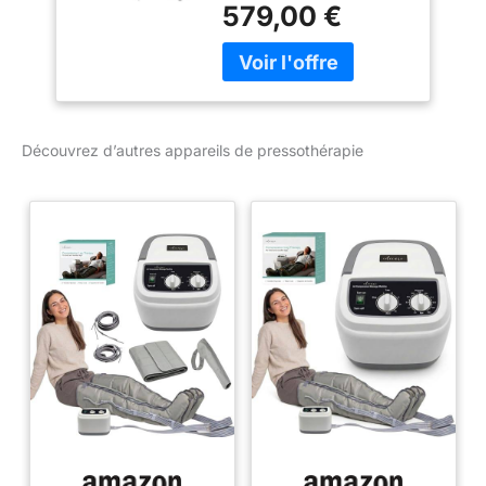
pressothérapie avec
programmes, 4
579,00 €
compression d’air, idéal
chambres à air,
pour un usage simple et
Bottes XL, Ceinture
confortable à la maison.
abdominale et 1
✔ SENSATION DE
Brassard, utilisation
LÉGÈRETÉ DES JAMBES
à domicile
– La compression
Découvrez d’autres appareils de pressothérapie
séquentielle aide à
apporter une sensation
de confort et de bien-
être, idéale après une
journée active ou en cas
de jambes fatiguées. ✔ 6
PROGRAMMES
PERSONNALISABLES –
Différents modes de
massage pour adapter
chaque séance selon
vos préférences, pour
une expérience de
relaxation sur mesure. ✔
UTILISATION SIMPLE ET