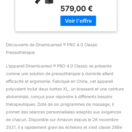
pressothérapie avec
programmes, 4
579,00 €
compression d’air, idéal
chambres à air,
pour un usage simple et
Bottes XL, Ceinture
confortable à la maison.
abdominale et 1
✔ SENSATION DE
Brassard, utilisation
LÉGÈRETÉ DES JAMBES
à domicile
– La compression
Découverte de Dinamicamed ® PRO 4.0 Classic
séquentielle aide à
Pressothérapie
apporter une sensation
de confort et de bien-
être, idéale après une
L’appareil Dinamicamed ® PRO 4.0 Classic se présente
journée active ou en cas
comme une solution de pressothérapie à domicile alliant
de jambes fatiguées. ✔ 6
efficacité et ergonomie. Fabriqué en Chine, cet appareil
PROGRAMMES
polyvalent inclut deux bottes XL, un brassard et une ceinture
PERSONNALISABLES –
abdominale, conçus pour répondre à différents besoins
Différents modes de
massage pour adapter
thérapeutiques. Doté de six programmes de massage, il
chaque séance selon
promet des séances personnalisées adaptés aux exigences
vos préférences, pour
de chacun. Disponible sur Amazon depuis le 26 novembre
une expérience de
2021, il a rapidement gravi les échelons et s’est classé 286e
relaxation sur mesure. ✔