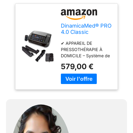
DinamicaMed® PRO
4.0 Classic
Pressothérapie –
✔ APPAREIL DE
Appareil de
PRESSOTHÉRAPIE À
drainage
DOMICILE – Système de
lymphatique avec 6
pressothérapie avec
programmes, 4
579,00 €
compression d’air, idéal
chambres à air,
pour un usage simple et
Bottes XL, Ceinture
confortable à la maison.
abdominale et 1
✔ SENSATION DE
Brassard, utilisation
LÉGÈRETÉ DES JAMBES
à domicile
– La compression
séquentielle aide à
apporter une sensation
de confort et de bien-
être, idéale après une
journée active ou en cas