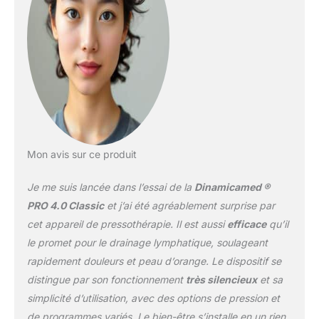
de jambes fatiguées. ✔ 6
PROGRAMMES
PERSONNALISABLES –
Différents modes de
massage pour adapter
chaque séance selon
vos préférences, pour
une expérience de
relaxation sur mesure. ✔
UTILISATION SIMPLE ET
Mon avis sur ce produit
INTUITIVE – Interface
claire et réglages faciles
Je me suis lancée dans l’essai de la
Dinamicamed ®
pour une prise en main
rapide, idéale pour une
PRO 4.0 Classic
et j’ai été agréablement surprise par
utilisation quotidienne à
cet appareil de pressothérapie. Il est aussi
efficace
qu’il
domicile. ✔ QUALITÉ
le promet pour le drainage lymphatique, soulageant
DINAMICAMED ET
rapidement douleurs et peau d’orange. Le dispositif se
FIABILITÉ – Conçu avec
des matériaux résistants
distingue par son fonctionnement
très silencieux
et sa
et une attention aux
simplicité d’utilisation, avec des options de pression et
détails, avec service
de programmes variés. Le bien-être s’installe en un rien