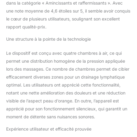
UTILISATION SIMPLE ET
dans la catégorie « Amincissants et raffermissants ». Avec
INTUITIVE – Interface
une note moyenne de 4,6 étoiles sur 5, il semble avoir conquis
claire et réglages faciles
le cœur de plusieurs utilisateurs, soulignant son excellent
pour une prise en main
rapport qualité-prix.
rapide, idéale pour une
utilisation quotidienne à
Une structure à la pointe de la technologie
domicile. ✔ QUALITÉ
DINAMICAMED ET
Le dispositif est conçu avec quatre chambres à air, ce qui
FIABILITÉ – Conçu avec
des matériaux résistants
permet une distribution homogène de la pression appliquée
et une attention aux
lors des massages. Ce nombre de chambres permet de cibler
détails, avec service
efficacement diverses zones pour un drainage lymphatique
après-vente dédié pour
optimal. Les utilisateurs ont apprécié cette fonctionnalité,
une expérience en toute
sérénité.
notant une nette amélioration des douleurs et une réduction
visible de l’aspect peau d’orange. En outre, l’appareil est
apprécié pour son fonctionnement silencieux, qui garantit un
moment de détente sans nuisances sonores.
Expérience utilisateur et efficacité prouvée