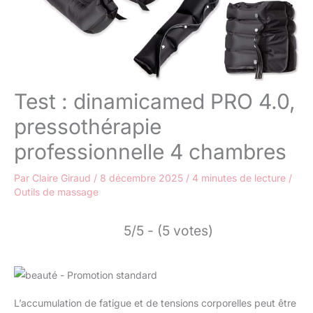
Test : dinamicamed PRO 4.0,
pressothérapie
professionnelle 4 chambres
Par
Claire Giraud
/
8 décembre 2025
/
4 minutes de lecture
/
Outils de massage
5/5 - (5 votes)
L’accumulation de fatigue et de tensions corporelles peut être