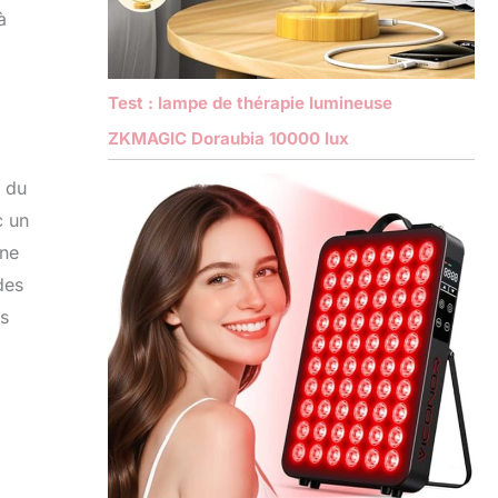
à
Test : lampe de thérapie lumineuse
ZKMAGIC Doraubia 10000 lux
s du
c un
ine
des
es