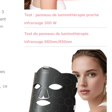
e 3
Test : panneau de luminothérapie proche
rent
infrarouge 300 W
on
Test du panneau de luminothérapie
infrarouge 660nm/850nm
nes
e, ce