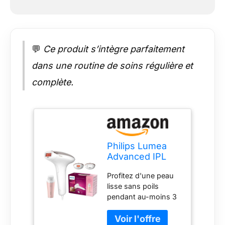
💬
Ce produit s’intègre parfaitement
dans une routine de soins régulière et
complète.
Philips Lumea
Advanced IPL
BRI922/00
Profitez d'une peau
Appareil
lisse sans poils
d'épilation avec
pendant au-moins 3
2 accessoires
mois. Réduction d'au
pour visage et
moins 85 % des poils
corps et brosse