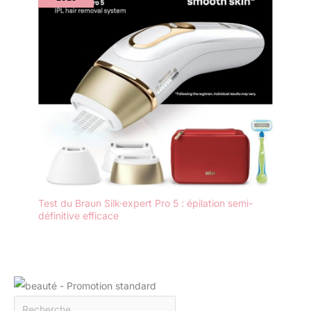
Test du Braun Silk·expert Pro 5 : épilation semi-
définitive efficace