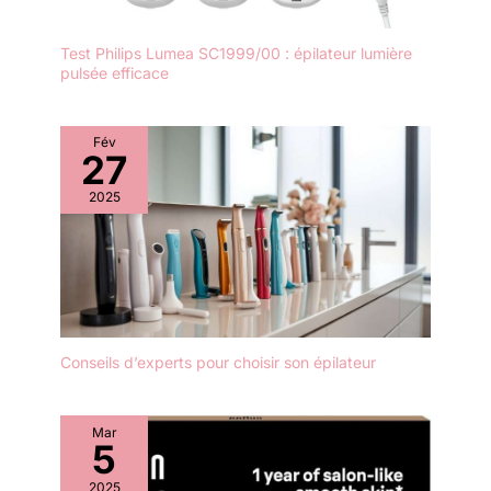
Test Philips Lumea SC1999/00 : épilateur lumière
pulsée efficace
Fév
27
2025
Conseils d’experts pour choisir son épilateur
Mar
5
2025