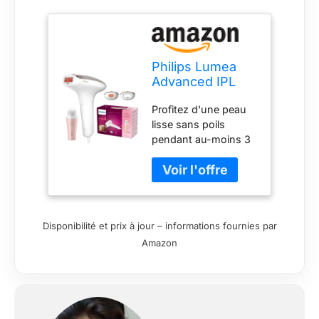
Philips Lumea
Advanced IPL
BRI922/00
Profitez d'une peau
Appareil
lisse sans poils
d'épilation avec
pendant au-moins 3
2 accessoires
mois. Réduction d'au
pour visage et
moins 85 % des poils
corps et brosse
en 3 traitements.
nettoyante
Technologie IPL
visage VisaPure
experte à domicile,
mini
Disponibilité et prix à jour – informations fournies par
mise au point avec
Amazon
des dermatologues.
Capteur de teint
intégré pour plus de
sécurité. Édition
spéciale beauté
comprenant Philips