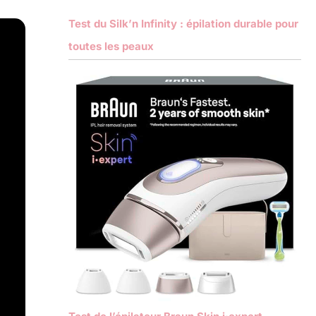
Test du Silk’n Infinity : épilation durable pour
toutes les peaux