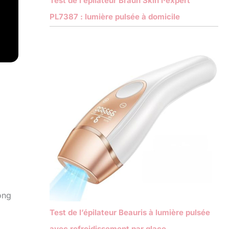
Test de l’épilateur Braun Skin i·expert
PL7387 : lumière pulsée à domicile
ong
Test de l’épilateur Beauris à lumière pulsée
avec refroidissement par glace