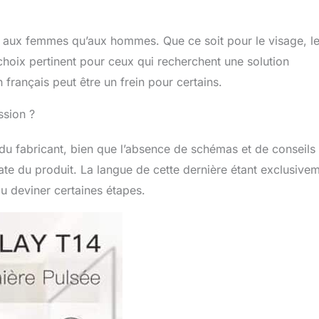
faces, traitement précis des détails pour répondre aux besoins
sage, aisselles, maillot) 【Contenu de l’emballage】 1* Laser
e pulsee (équipé d’une lampe HR), 1* lampe pour le visage, 1*
n aux femmes qu’aux hommes. Que ce soit pour le visage, l
500 000 fois (3,9 cm²) lentilles d’épilation au flash, 1*
 choix pertinent pour ceux qui recherchent une solution
rité, 1* écouvillon de nettoyage de lentille, 1* manuel
* adaptateur secteur 100V-240V, 1* carte de garantie. Nous
 français peut être un frein pour certains.
ntie de 2 ans, n’hésitez pas à l’acheter
ssion ?
du fabricant, bien que l’absence de schémas et de conseils
diate du produit. La langue de cette dernière étant exclusive
ou deviner certaines étapes.