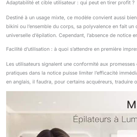
Adaptabilité et cible utilisateur : qui peut en tirer profit ?
les petites sur
individuels (vi
epilateur lumier
Destiné à un usage mixte, ce modèle convient aussi bie
lampe bikini, 1* 
bikini ou l’ensemble du corps, sa polyvalence en fait un
lunettes de sécu
d’utilisation, 1
universelle d’épilation. Cependant, l’absence de notice en
offrons une gara
Facilité d’utilisation : à quoi s’attendre en première impre
Les utilisateurs signalent une conformité aux promesses 
pratiques dans la notice puisse limiter l’efficacité immé
en anglais, il faudra, pour certains acquéreurs, traduire 