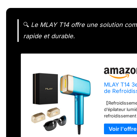
🔍
Le MLAY T14 offre une solution comp
rapide et durable.
MLAY T14 3e
de Refroidis
Laser pour 
【Refroidisseme
Corps Entier
d’épilateur lumi
refroidissement 
température de 
secondes pour a
brûlure dans la 