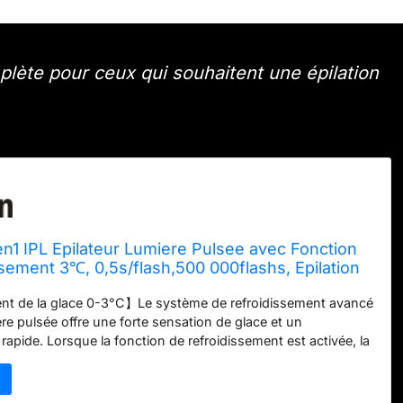
lète pour ceux qui souhaitent une épilation
n1 IPL Epilateur Lumiere Pulsee avec Fonction
sement 3℃, 0,5s/flash,500 000flashs, Epilation
Femme Homme Visage Bikini, Indolore pour Le
nt de la glace 0-3°C】Le système de refroidissement avancé
 Epilateur Laser
ère pulsée offre une forte sensation de glace et un
rapide. Lorsque la fonction de refroidissement est activée, la
surface de la peau chute rapidement (il ne faut que 5
tteindre 3°C pour la tête), soulageant la sensation de
peau, rendant le traitement plus confortable et une épilation