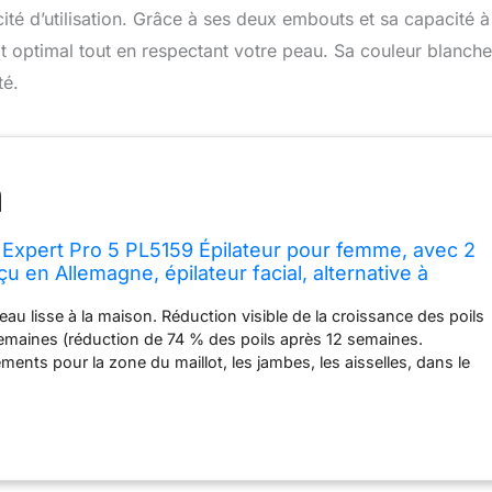
licité d’utilisation. Grâce à ses deux embouts et sa capacité à
tat optimal tout en respectant votre peau. Sa couleur blanche
té.
k Expert Pro 5 PL5159 Épilateur pour femme, avec 2
 en Allemagne, épilateur facial, alternative à
er, blanc et doré
au lisse à la maison. Réduction visible de la croissance des poils
emaines (réduction de 74 % des poils après 12 semaines.
ements pour la zone du maillot, les jambes, les aisselles, dans le
e traitement. Les résultats peuvent varier) Épargnez-vous la
laser : avec votre traitement complet du corps de 15 minutes avec
tion à lumière pulsée la plus rapide de Braun Équilibre optimal entre
rité : grâce à la technologie Skin Pro 2.0 (SensoAdapt), l'appareil à
dapte automatiquement et en continu chaque impulsion