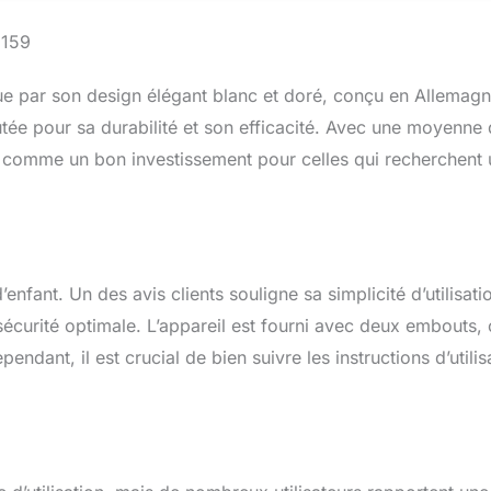
 teint de peau Doux pour la peau : confortable et presque
s les zones sensibles, grâce à ses 3 modes d'intensité. Filtre
5159
aitements de la tête aux pieds : soins des jambes, des bras, de la
ge, des avant-bras et même de la zone intime avec des embouts
gue par son design élégant blanc et doré, conçu en Allemagn
 garantie de 5 ans (les conditions générales sur le site Braun
utée pour sa durabilité et son efficacité. Avec une moyenne
ré comme un bon investissement pour celles qui recherchent
’enfant. Un des avis clients souligne sa simplicité d’utilisati
écurité optimale. L’appareil est fourni avec deux embouts, 
ndant, il est crucial de bien suivre les instructions d’utilis