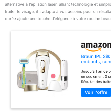
alternative à l’épilation laser, alliant technologie et simp
traiter le visage, il s’adapte à vos besoins pour un résul
dorée ajoute une touche d’élégance à votre routine beau
Braun IPL Sil
embouts, conçu
l'épilation las
Jusqu'à 1 an de pe
en seulement 3 s
Résultat des trait
respect du plan d
visite au studio 
l'appareil d'épila
efficacité et sécu
lumière pulsée a