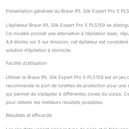
lumineuse à votre
indolore même dan
Présentation générale du Braun IPL Silk Expert Pro 5 PL
UV IPL pour les tr
poitrine, du visa
L’épilateur Braun IPL Silk Expert Pro 5 PL5159 se distin
spéciaux Avec une
s'appliquent)
Ce modèle promet une alternative à l’épilation laser, rép
4,4 étoiles sur 5 sur Amazon, cet épilateur est considé
solution d’épilation à domicile.
Facilité d’utilisation
Utiliser le Braun IPL Silk Expert Pro 5 PL5159 est un jeu d
recommande le port de lunettes de protection pour une s
qui permet de s’adapter à différentes zones du corps. Cepe
pour obtenir les meilleurs résultats possibles.
Résultats et efficacité