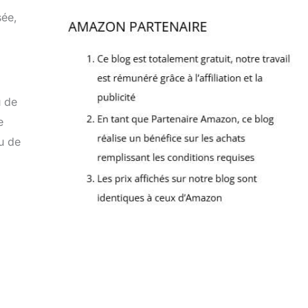
sée,
u de
e
nu de