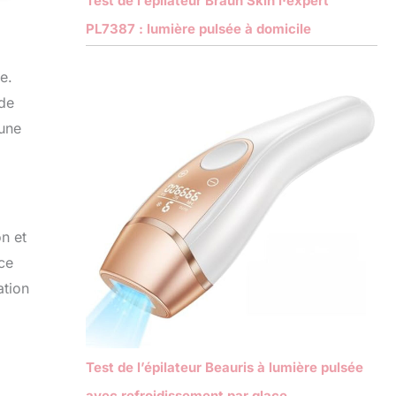
Test de l’épilateur Braun Skin i·expert
PL7387 : lumière pulsée à domicile
e.
 de
 une
on et
ce
ation
Test de l’épilateur Beauris à lumière pulsée
avec refroidissement par glace