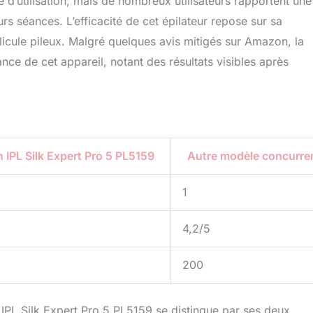
ce d’utilisation, mais de nombreux utilisateurs rapportent une
rs séances. L’efficacité de cet épilateur repose sur sa
llicule pileux. Malgré quelques avis mitigés sur Amazon, la
ance de cet appareil, notant des résultats visibles après
 IPL Silk Expert Pro 5 PL5159
Autre modèle concurre
1
4,2/5
200
 IPL Silk Expert Pro 5 PL5159 se distingue par ses deux