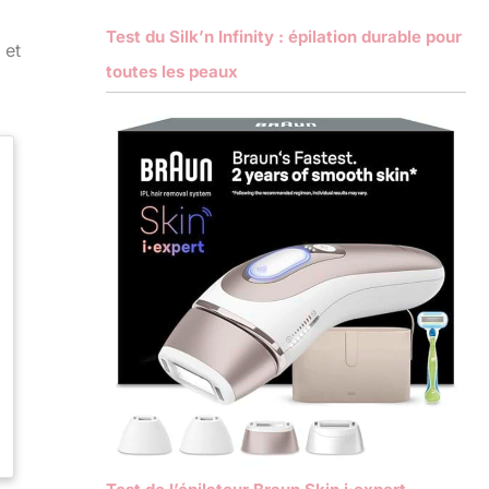
Test du Silk’n Infinity : épilation durable pour
 et
toutes les peaux