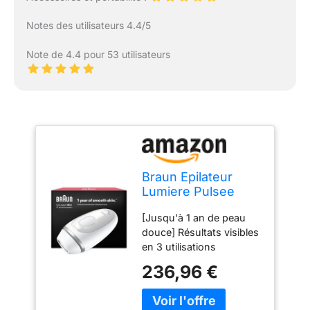
Notes des utilisateurs 4.4/5
Note de 4.4 pour 53 utilisateurs
Braun Epilateur
Lumiere Pulsee
Silk·expert Mini
[Jusqu'à 1 an de peau
PL1100 Au Design
douce] Résultats visibles
Compact, Epilation
en 3 utilisations
Semi-Définitive,
seulement (en suivant le
Alternative Au Laser
236,96 €
programme, les résultats
Facile A Emporter,
peuvent varier selon les
Capteur De Peau
individus). Si facile à
Pour Epiler