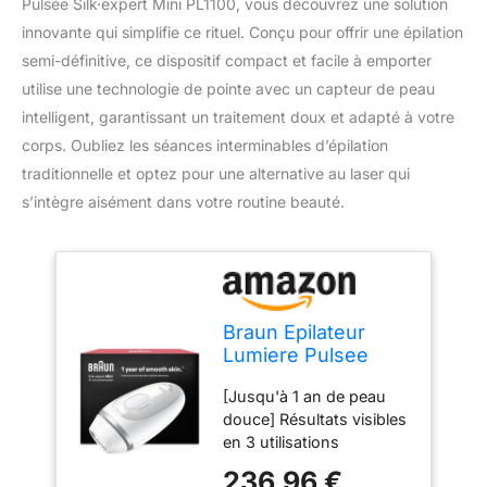
Pulsée Silk·expert Mini PL1100, vous découvrez une solution
innovante qui simplifie ce rituel. Conçu pour offrir une épilation
semi-définitive, ce dispositif compact et facile à emporter
utilise une technologie de pointe avec un capteur de peau
intelligent, garantissant un traitement doux et adapté à votre
corps. Oubliez les séances interminables d’épilation
traditionnelle et optez pour une alternative au laser qui
s’intègre aisément dans votre routine beauté.
Braun Epilateur
Lumiere Pulsee
Silk·expert Mini
[Jusqu'à 1 an de peau
PL1100 Au Design
douce] Résultats visibles
Compact, Epilation
en 3 utilisations
Semi-Définitive,
seulement (en suivant le
Alternative Au Laser
236,96 €