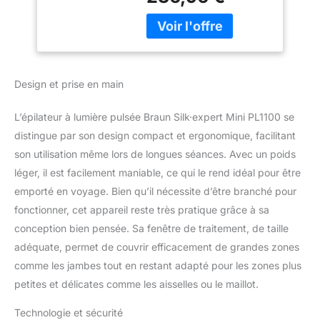
programme, les résultats
Facile A Emporter,
peuvent varier selon les
Capteur De Peau
individus). Si facile à
Pour Epiler
utiliser [Appareil doux
Doucement Le
pour la peau] Son
Corps
capteur de peau intégré
Design et prise en main
analyse vos variations de
teint et adapte chaque
L’épilateur à lumière pulsée Braun Silk·expert Mini PL1100 se
flash à votre peau
[Puissance optimale pour
distingue par son design compact et ergonomique, facilitant
chaque partie du corps]
son utilisation même lors de longues séances. Avec un poids
Avec Skin-Protection
léger, il est facilement maniable, ce qui le rend idéal pour être
LITE, une technologie
emporté en voyage. Bien qu’il nécessite d’être branché pour
professionnelle qui
fonctionner, cet appareil reste très pratique grâce à sa
assure un traitement
doux de tout le corps en
conception bien pensée. Sa fenêtre de traitement, de taille
seulement 13 minutes
adéquate, permet de couvrir efficacement de grandes zones
[Petit et puissant] pour
comme les jambes tout en restant adapté pour les zones plus
une manipulation facile
petites et délicates comme les aisselles ou le maillot.
et confortable Conçu en
Allemagne et fabriqué au
Technologie et sécurité
Royaume-Uni