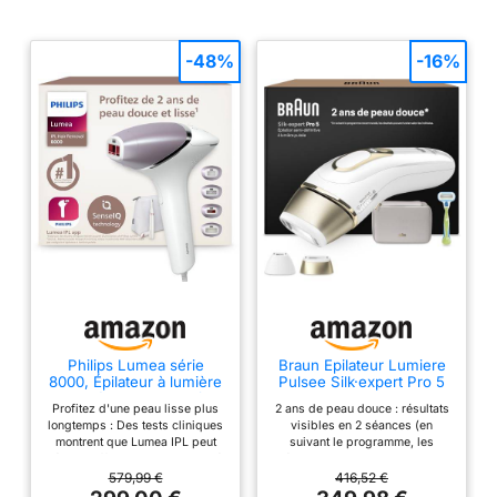
teint et adapte chaque
flash à votre peau
-48%
-16%
[Puissance optimale pour
chaque partie du corps]
Avec Skin-Protection
LITE, une technologie
professionnelle qui
assure un traitement
doux de tout le corps en
seulement 13 minutes
[Petit et puissant] pour
une manipulation facile
et confortable Conçu en
Allemagne et fabriqué au
Royaume-Uni
Philips Lumea série
Braun Epilateur Lumiere
8000, Épilateur à lumière
Pulsee Silk·expert Pro 5
pulsée, alternative à
PL5152, Blanc et Or
Profitez d'une peau lisse plus
2 ans de peau douce : résultats
l'épilation laser,
longtemps : Des tests cliniques
visibles en 2 séances (en
technologie SenseIQ, 4
montrent que Lumea IPL peut
suivant le programme, les
accessoires pour corps,
réduire efficacement la pilosité
résultats peuvent varier selon
visage, maillot, aisselles,
non pas seulement pendant 12
les individus) L'appareil le plus
579,99 €
416,52 €
tondeuse-stylo compact,
mois, mais jusqu’à 2 ans !
rapide de Braun : pas besoin