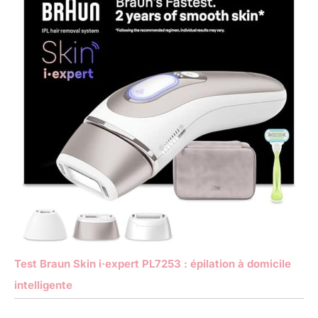
Test Braun Skin i·expert PL7253 : épilation à domicile
intelligente