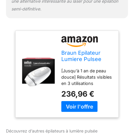
une alternative intéressante au laser pour une épilation
semi-définitive.
Braun Epilateur
Lumiere Pulsee
Silk·expert Mini
[Jusqu'à 1 an de peau
PL1100 Au Design
douce] Résultats visibles
Compact, Epilation
en 3 utilisations
Semi-Définitive,
seulement (en suivant le
Alternative Au Laser
236,96 €
programme, les résultats
Facile A Emporter,
peuvent varier selon les
Capteur De Peau
individus). Si facile à
Pour Epiler
utiliser [Appareil doux
Doucement Le
pour la peau] Son
Corps
capteur de peau intégré
Découvrez d’autres épilateurs à lumière pulsée
analyse vos variations de