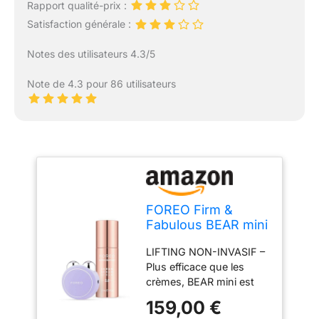
Rapport qualité-prix :
Satisfaction générale :
Notes des utilisateurs 4.3/5
Note de 4.3 pour 86 utilisateurs
FOREO Firm &
Fabulous BEAR mini
Lavander+Serum
LIFTING NON-INVASIF –
2.0 30ml | Appareil
Plus efficace que les
massage visage |
crèmes, BEAR mini est
Lifting visage |
un appareil anti rides
Élimine le double
159,00 €
visage qui tonifie les 65
menton | Soin