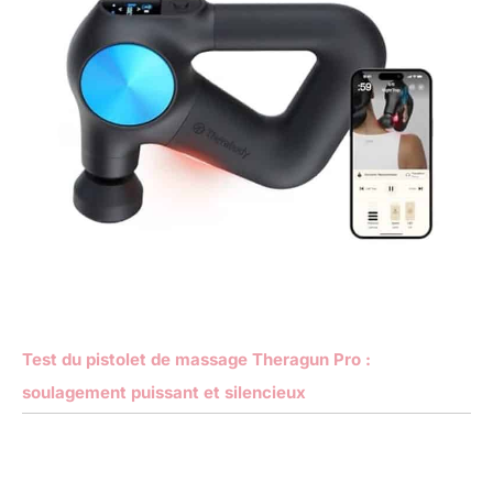
Test du pistolet de massage Theragun Pro :
soulagement puissant et silencieux