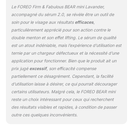
brevetée qui ajuste le
Le FOREO Firm & Fabulous BEAR mini Lavander,
micro courant visage
selon la résistance de la
accompagné du sérum 2.0, se révèle être un outil de
peau, garantissant un
soin pour le visage aux résultats
efficaces
,
confort et une sécurité
particulièrement apprécié pour son action contre le
optimaux à chaque
double menton et son effet lifting. Le sérum de qualité
utilisation RÉSULTATS
SUPÉRIEURS - Utilisez le
est un atout indéniable, mais l’expérience d’utilisation est
gel conducteur et le
ternie par un chargeur défectueux et la nécessité d’une
sérum hydratant à l'acide
application pour fonctionner. Bien que le produit ait un
hyaluronique pour vous
prix jugé
excessif
, son efficacité compense
protéger des radicaux
libres, renforcer la
partiellement ce désagrément. Cependant, la facilité
barrière cutanée et
d’utilisation laisse à désirer, ce qui pourrait décourager
redonner de l'éclat à la
certains utilisateurs. Malgré cela, le FOREO BEAR mini
peau
reste un choix intéressant pour ceux qui recherchent
des résultats visibles et rapides, à condition de passer
outre ces quelques inconvénients.