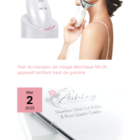
intelligente activée par capteur. Il ne fonctionne qu'au contact
du soin. 【Contenu】1 masseur
de la peau et s'éteint automatiquement après 5 minutes
facial, 1 câble de données USB-
d'inactivité pour plus d'efficacité énergétique et de sécurité.
C, 1 manuel d'utilisation. Son
Rappel amical : rechargez rapidement l'appareil lorsque la
emballage raffiné en fait un
batterie est faible afin de garantir des performances de
cadeau idéal pour la famille, les
vibration constantes.
amoureux, les amis et les
mères. Nous sommes toujours
là pour vous aider. Achetez en
toute confiance. Pour toute
question, n'hésitez pas à nous
contacter. Nous vous
répondrons sous 24 heures.
Test du masseur de visage électrique Ms.W :
appareil tonifiant haut de gamme
Mar
2
2025