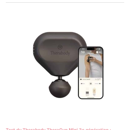
Test du Therabody TheraGun Mini 3e génération :