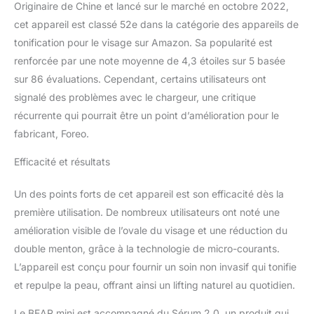
rides, stimulent le flux
Originaire de Chine et lancé sur le marché en octobre 2022,
sanguin et améliorent
cet appareil est classé 52e dans la catégorie des appareils de
l’absorption des soins de
tonification pour le visage sur Amazon. Sa popularité est
la peau SYSTÈME ANTI-
renforcée par une note moyenne de 4,3 étoiles sur 5 basée
SHOCK – Technologie
brevetée qui ajuste le
sur 86 évaluations. Cependant, certains utilisateurs ont
micro courant visage
signalé des problèmes avec le chargeur, une critique
selon la résistance de la
récurrente qui pourrait être un point d’amélioration pour le
peau, garantissant un
fabricant, Foreo.
confort et une sécurité
optimaux à chaque
Efficacité et résultats
utilisation RÉSULTATS
SUPÉRIEURS - Utilisez le
Un des points forts de cet appareil est son efficacité dès la
gel conducteur et le
sérum hydratant à l'acide
première utilisation. De nombreux utilisateurs ont noté une
hyaluronique pour vous
amélioration visible de l’ovale du visage et une réduction du
protéger des radicaux
double menton, grâce à la technologie de micro-courants.
libres, renforcer la
L’appareil est conçu pour fournir un soin non invasif qui tonifie
barrière cutanée et
redonner de l'éclat à la
et repulpe la peau, offrant ainsi un lifting naturel au quotidien.
peau
Le BEAR mini est accompagné du Sérum 2.0, un produit qui,