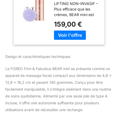
LIFTING NON-INVASIF –
2.0 30ml | Appareil
Plus efficace que les
massage visage |
crèmes, BEAR mini est
Lifting visage |
un appareil anti rides
Élimine le double
159,00 €
visage qui tonifie les 65
menton | Soin
muscles du visage et du
visage | Coffret
cou pour un effet anti-
cadeau
âge visible TRAITEMENT
EN 3 MIN – Un massage
visage rapide avec un
Design et caractéristiques techniques
appareil lifting visage à 3
intensités de micro-
Le FOREO Firm & Fabulous BEAR mini se présente comme un
courants pour cibler
l’ovale du visage et le
appareil de massage facial compact aux dimensions de 4,8 x
double menton
13,8 x 18,2 cm et pesant 140 grammes. Conçu pour être
durablement
facilement manipulable, il s’intègre aisément dans une routine
PULSATIONS T-SONIC –
de soins quotidienne. Alimenté par une seule pile de type A
Les appareils de
incluse, il offre une autonomie suffisante pour plusieurs
tonification pour le
visage détendent les
utilisations avant de nécessiter une recharge.
tensions, lissent les