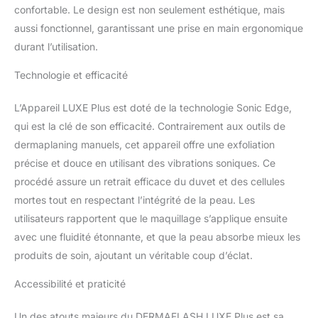
confortable. Le design est non seulement esthétique, mais
offre des résultats Med
aussi fonctionnel, garantissant une prise en main ergonomique
Spa à la maison. Les
produits de soins de la
durant l’utilisation.
peau pénètrent mieux et
le maquillage glisse
Technologie et efficacité
comme de la soie.
Confort et sécurité
L’Appareil LUXE Plus est doté de la technologie Sonic Edge,
ultimes : les lames de
qui est la clé de son efficacité. Contrairement aux outils de
dermaplaning Microfine
dermaplaning manuels, cet appareil offre une exfoliation
Edge garantissent une
précise et douce en utilisant des vibrations soniques. Ce
exfoliation efficace et une
épilation du visage avec
procédé assure un retrait efficace du duvet et des cellules
un maximum de confort
mortes tout en respectant l’intégrité de la peau. Les
et de sécurité. La cage
utilisateurs rapportent que le maquillage s’applique ensuite
de sécurité conçue sur
avec une fluidité étonnante, et que la peau absorbe mieux les
mesure protège contre
les entailles et les
produits de soin, ajoutant un véritable coup d’éclat.
coupures (contrairement
à un rasoir jetable pour le
Accessibilité et praticité
visage). Résultats
instantanés et à long
Un des atouts majeurs du DERMAFLASH LUXE Plus est sa