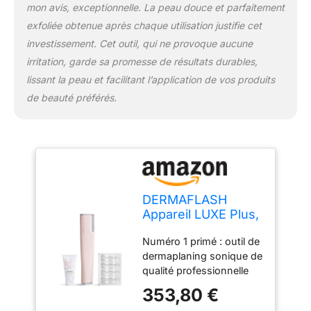
mon avis, exceptionnelle. La peau douce et parfaitement
visage). Résultats
exfoliée obtenue après chaque utilisation justifie cet
instantanés et à long
terme : après une seule
investissement. Cet outil, qui ne provoque aucune
utilisation, la peau
irritation, garde sa promesse de résultats durables,
semble radieuse et sans
lissant la peau et facilitant l’application de vos produits
peluches. Lorsqu'il est
de beauté préférés.
utilisé une fois par
semaine, cet exfoliant
sonique pour le visage
est montré dans des
études de recherche
indépendantes pour
améliorer l'apparence
DERMAFLASH
des ridules, des rides et
Appareil LUXE Plus,
des taches sombres.
anti-âge,
Contenu du kit :
Numéro 1 primé : outil de
exfoliation, épilation
l'ensemble comprend un
dermaplaning sonique de
et dermaplaning
exfoliant visage LUXE+
qualité professionnelle
avec technologie
avec 2 vitesses, une
en toute sécurité +
Sonic Edge et 4
353,80 €
base de charge, un câble
exfolie en douceur et
semaines de
de charge USB, 4 lames