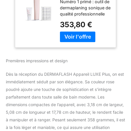
Numéro 1 primé : outil de
exfoliation, épilation
dermaplaning sonique de
et dermaplaning
qualité professionnelle
avec technologie
en toute sécurité +
Sonic Edge et 4
353,80 €
exfolie en douceur et
semaines de
élimine le duvet de
traitement, blush
pêche, révélant
instantanément une
peau lisse, éclatante et
plus jeune. Les cheveux
Premières impressions et design
ne repousseront pas
plus épais ou plus
Dès la réception du DERMAFLASH Appareil LUXE Plus, on est
rapidement. Pour tous
les âges, les tons de
immédiatement séduit par son élégance. Sa couleur rose
peau et les types.
poudré ajoute une touche de sophistication et s’intègre
Technologie sonore
parfaitement dans toute salle de bain moderne. Les
professionnelle : utilisé et
dimensions compactes de l’appareil, avec 3,18 cm de largeur,
recommandé par les
5,08 cm de longueur et 17,78 cm de hauteur, le rendent facile
dermatologues et les
esthéticiennes, cet
à manipuler et à ranger. Pesant seulement 358 grammes, il est
exfoliant visage et
à la fois léger et maniable, ce qui assure une utilisation
épilateur multi-breveté