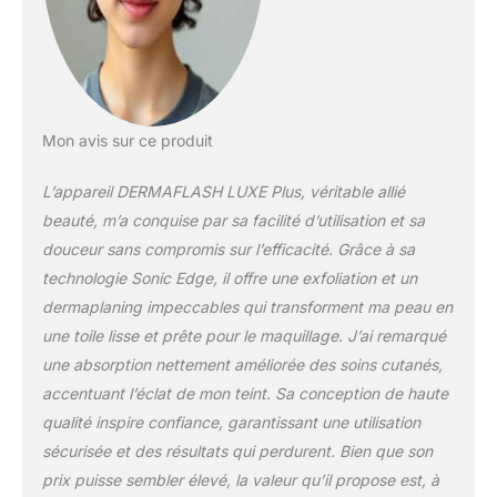
esthéticiennes, cet
exfoliant visage et
épilateur multi-breveté
offre des résultats Med
Spa à la maison. Les
produits de soins de la
Mon avis sur ce produit
peau pénètrent mieux et
le maquillage glisse
L’appareil DERMAFLASH LUXE Plus, véritable allié
comme de la soie.
Confort et sécurité
beauté, m’a conquise par sa facilité d’utilisation et sa
ultimes : les lames de
douceur sans compromis sur l’efficacité. Grâce à sa
dermaplaning Microfine
technologie Sonic Edge, il offre une exfoliation et un
Edge garantissent une
dermaplaning impeccables qui transforment ma peau en
exfoliation efficace et une
épilation du visage avec
une toile lisse et prête pour le maquillage. J’ai remarqué
un maximum de confort
une absorption nettement améliorée des soins cutanés,
et de sécurité. La cage
accentuant l’éclat de mon teint. Sa conception de haute
de sécurité conçue sur
qualité inspire confiance, garantissant une utilisation
mesure protège contre
les entailles et les
sécurisée et des résultats qui perdurent. Bien que son
coupures (contrairement
prix puisse sembler élevé, la valeur qu’il propose est, à
à un rasoir jetable pour le