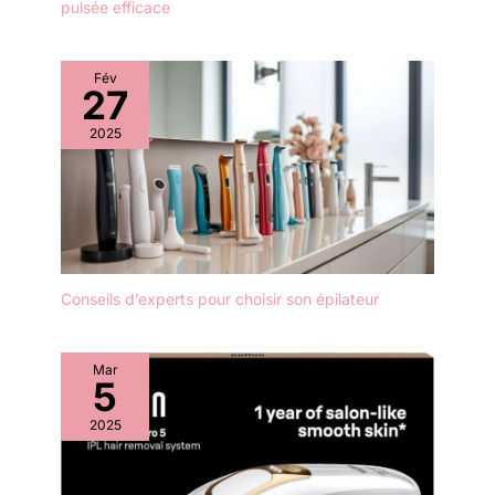
pulsée efficace
Fév
27
2025
Conseils d’experts pour choisir son épilateur
Mar
5
2025