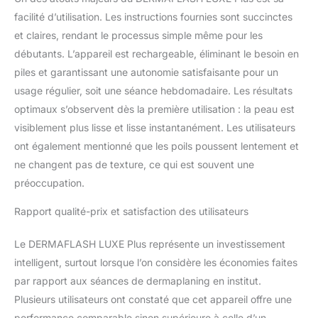
terme : après une seule
facilité d’utilisation. Les instructions fournies sont succinctes
utilisation, la peau
et claires, rendant le processus simple même pour les
semble radieuse et sans
débutants. L’appareil est rechargeable, éliminant le besoin en
peluches. Lorsqu'il est
utilisé une fois par
piles et garantissant une autonomie satisfaisante pour un
semaine, cet exfoliant
usage régulier, soit une séance hebdomadaire. Les résultats
sonique pour le visage
optimaux s’observent dès la première utilisation : la peau est
est montré dans des
visiblement plus lisse et lisse instantanément. Les utilisateurs
études de recherche
indépendantes pour
ont également mentionné que les poils poussent lentement et
améliorer l'apparence
ne changent pas de texture, ce qui est souvent une
des ridules, des rides et
préoccupation.
des taches sombres.
Contenu du kit :
Rapport qualité-prix et satisfaction des utilisateurs
l'ensemble comprend un
exfoliant visage LUXE+
Le DERMAFLASH LUXE Plus représente un investissement
avec 2 vitesses, une
intelligent, surtout lorsque l’on considère les économies faites
base de charge, un câble
de charge USB, 4 lames
par rapport aux séances de dermaplaning en institut.
de dermaplaning
Plusieurs utilisateurs ont constaté que cet appareil offre une
Microfine Edge à usage
performance comparable sinon supérieure à celle d’un