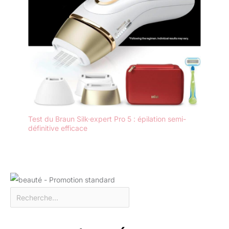
Test du Braun Silk·expert Pro 5 : épilation semi-
définitive efficace