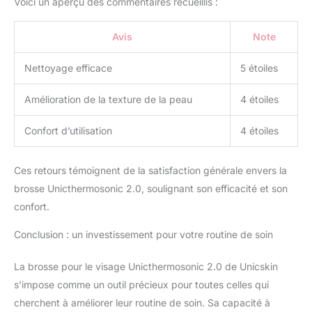
combattre la pollution
Voici un aperçu des commentaires recueillis :
accumulée sur la peau,
en minimisant les pores
Avis
Note
et en apportant de
l'élasticité. ✅A PROPOS
Nettoyage efficace
5 étoiles
D'UNICSKIN : C'est une
marque espagnole qui
Amélioration de la texture de la peau
4 étoiles
est née de la main de
Monica Sada, qui grâce à
Confort d’utilisation
4 étoiles
sa passion et à la grande
équipe de
professionnels,
Ces retours témoignent de la satisfaction générale envers la
chimistes et
brosse Unicthermosonic 2.0, soulignant son efficacité et son
pharmaciens qui
l'entourent, a décidé de
confort.
faire le grand pas en
Conclusion : un investissement pour votre routine de soin
créant une ligne de
cosmétiques basée sur
les résultats des clients.
La brosse pour le visage Unicthermosonic 2.0 de Unicskin
UNICSKIN est devenue
s’impose comme un outil précieux pour toutes celles qui
une marque reconnue
cherchent à améliorer leur routine de soin. Sa capacité à
dans le monde, offrant