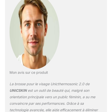
part, elle appliquera un
soin rajeunissant pour le
visage, le cou, les yeux
et les lèvres. ✅SOIN
RAJEUNISSANT : Grâce
à une technologie
thermique avancée,
Unicthermo-Sonic 2.0
contribue à améliorer
l'élasticité de la peau et à
minimiser les rides,
laissant la peau aussi
douce que du coton. Il
favorise également
Mon avis sur ce produit
l'absorption des produits
dermo-cosmétiques
La brosse pour le visage Unicthermosonic 2.0 de
appliqués ultérieurement.
UNICSKIN
est un outil de beauté qui, malgré son
✅MODE D'EMPLOI : En 4
orientation principale vers un public féminin, a su me
étapes, vous obtiendrez
convaincre par ses performances. Grâce à sa
un teint plus lumineux et
plus éclatant.
technologie avancée, elle aide efficacement à éliminer