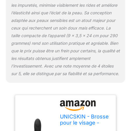
Démaquillez-vous avec
les impuretés, minimise visiblement les rides et améliore
la mousse nettoyante et
l’élasticité ainsi que l’éclat de la peau. Sa conception
choisissez la vitesse 1-3
adaptée aux peaux sensibles est un atout majeur pour
pour les peaux hyper-
sensibles, la vitesse 4-6
ceux qui recherchent un soin doux mais efficace. La
pour les peaux normales
taille compacte de l’appareil (9 x 3,5 x 24 cm pour 290
ou la vitesse 7 pour les
grammes) rend son utilisation pratique et agréable. Bien
peaux matures. Ensuite,
que le prix puisse être un frein pour certains, la qualité et
appliquez le rituel de
beauté de base (sérum,
les résultats obtenus justifient amplement
contour et crème). Pour
l’investissement. Avec une note moyenne de 4 étoiles
un effet lifting plus
sur 5, elle se distingue par sa fiabilité et sa performance.
efficace, massez le
visage 2 à 3 fois par
semaine avec le dos de
la brosse et 3 gouttes de
Massage Face + Mood
for Blue. ✅NETTOYAGE
EN PROFONDEUR : Notre
UNICSKIN - Brosse
technologie T-Sonic aide
pour le visage -
à nettoyer et à
Unicthermosonic