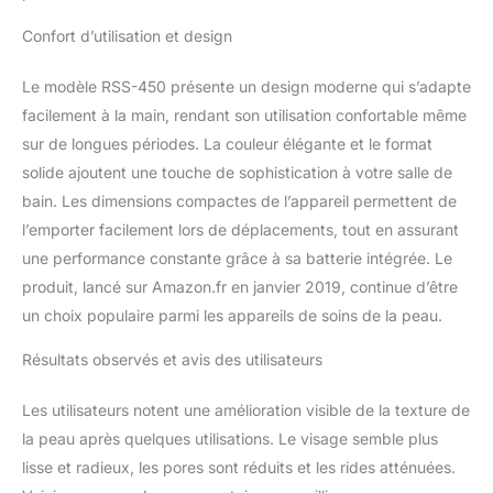
pour les peaux normales
ou la vitesse 7 pour les
Confort d’utilisation et design
peaux matures. Ensuite,
appliquez le rituel de
Le modèle RSS-450 présente un design moderne qui s’adapte
beauté de base (sérum,
facilement à la main, rendant son utilisation confortable même
contour et crème). Pour
sur de longues périodes. La couleur élégante et le format
un effet lifting plus
efficace, massez le
solide ajoutent une touche de sophistication à votre salle de
visage 2 à 3 fois par
bain. Les dimensions compactes de l’appareil permettent de
semaine avec le dos de
l’emporter facilement lors de déplacements, tout en assurant
la brosse et 3 gouttes de
une performance constante grâce à sa batterie intégrée. Le
Massage Face + Mood
for Blue. ✅NETTOYAGE
produit, lancé sur Amazon.fr en janvier 2019, continue d’être
EN PROFONDEUR : Notre
un choix populaire parmi les appareils de soins de la peau.
technologie T-Sonic aide
à nettoyer et à
Résultats observés et avis des utilisateurs
décongestionner les
couches les plus
Les utilisateurs notent une amélioration visible de la texture de
profondes de votre peau.
la peau après quelques utilisations. Le visage semble plus
Il vous aidera à éliminer
lisse et radieux, les pores sont réduits et les rides atténuées.
les cellules mortes et à