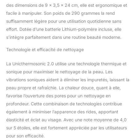
à une technologie
des dimensions de 9 x 3,5 x 24 cm, elle est ergonomique et
thermique avancée,
facile à manipuler. Son poids de 290 grammes la rend
Unicthermo-Sonic 2.0
suffisamment légère pour une utilisation quotidienne sans
contribue à améliorer
effort. Dotée d’une batterie Lithium-polymère incluse, elle
l'élasticité de la peau et à
minimiser les rides,
s’intègre parfaitement dans une routine beauté moderne.
laissant la peau aussi
Technologie et efficacité de nettoyage
douce que du coton. Il
favorise également
l'absorption des produits
La Unicthermosonic 2.0 utilise une technologie thermique et
dermo-cosmétiques
sonique pour maximiser le nettoyage de la peau. Les
appliqués ultérieurement.
vibrations soniques aident à éliminer les impuretés, laissant la
✅MODE D'EMPLOI : En 4
peau propre et rafraîchie. La chaleur douce, quant à elle,
étapes, vous obtiendrez
un teint plus lumineux et
favorise l’ouverture des pores pour un nettoyage en
plus éclatant.
profondeur. Cette combinaison de technologies contribue
Démaquillez-vous avec
également à minimiser l’apparence des rides, apportant
la mousse nettoyante et
élasticité et éclat au visage. Avec une note moyenne de 4,0
choisissez la vitesse 1-3
pour les peaux hyper-
sur 5 étoiles, elle est fortement appréciée par les utilisateurs
sensibles, la vitesse 4-6
pour son efficacité.