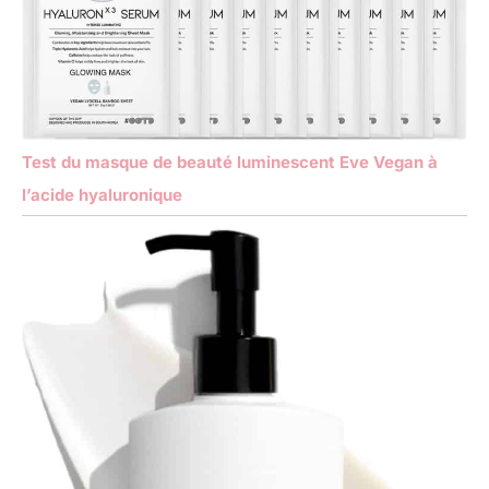
Test du masque de beauté luminescent Eve Vegan à
l’acide hyaluronique