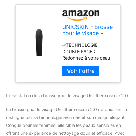
UNICSKIN - Brosse
pour le visage -
Unicthermosonic
✅TECHNOLOGIE
2.0 - Aide à éliminer
DOUBLE FACE :
les impuretés et à
Redonnez à votre peau
minimiser les rides
son tonus et sa vitalité
- Apporte élasticité
grâce à la technologie
et éclat - Nettoyant
double face de notre
pour le visage -
brosse pour le visage.
Convient aux peaux
D'une part, il vous aidera
sensibles
Présentation de la brosse pour le visage Unicthermosonic 2.0
à nettoyer les impuretés
et la pollution. D'autre
part, elle appliquera un
La brosse pour le visage Unicthermosonic 2.0 de Unicskin se
soin rajeunissant pour le
distingue par sa technologie avancée et son design élégant.
visage, le cou, les yeux
Conçue pour les femmes, elle cible les peaux sensibles en
et les lèvres. ✅SOIN
offrant une expérience de nettoyage doux et efficace. Avec
RAJEUNISSANT : Grâce