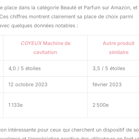
2e place dans la catégorie Beauté et Parfum sur Amazon, et 
. Ces chiffres montrent clairement sa place de choix parmi
f avec quelques données notables :
COYEUX
Machine de
Autre produit
cavitation
similaire
4,0 / 5 étoiles
3,5 / 5 étoiles
12 octobre 2023
février 2023
1 133e
2 500e
on intéressante pour ceux qui cherchent un dispositif de so
yvalence et l’appréciation positive des utilisateurs en font u