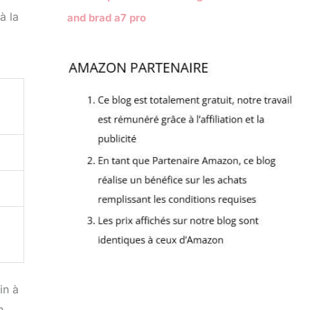
à la
and brad a7 pro
in à
n