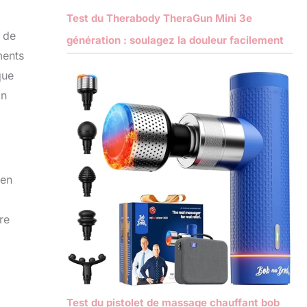
Test du Therabody TheraGun Mini 3e
n de
génération : soulagez la douleur facilement
ments
que
in
 en
re
Test du pistolet de massage chauffant bob