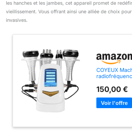
les hanches et les jambes, cet appareil promet de redéfin
vieillissement. Vous offrant ainsi une alliée de choix po
invasives.
COYEUX Machin
radiofréquenc
en 1, pour Le V
150,00 €
Jambe