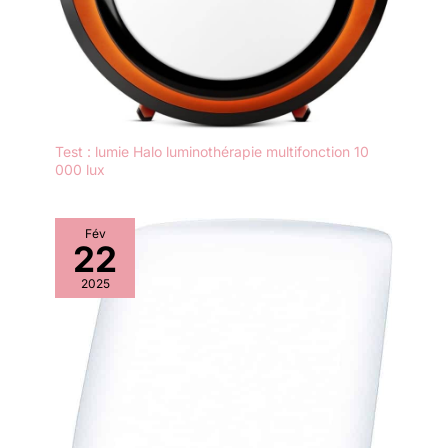
Test : lumie Halo luminothérapie multifonction 10
000 lux
Fév
22
2025