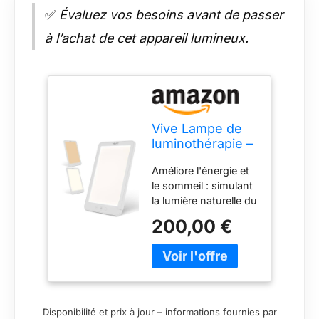
✅
Évaluez vos besoins avant de passer
à l’achat de cet appareil lumineux.
Vive Lampe de
luminothérapie –
Lampe solaire
Améliore l'énergie et
sans UV 10 000
le sommeil : simulant
lux – Lumière
la lumière naturelle du
artificielle LED –
soleil, la lampe de
Lumière
200,00 €
thérapie Vive fournit
heureuse de
une lumière sans UV
vitamine D –
en trois intensités de
Blues
couleur jusqu'à 10
saisonniers et
000 lux pour une
d'hiver – Support
plus grande
réglable,
Disponibilité et prix à jour – informations fournies par