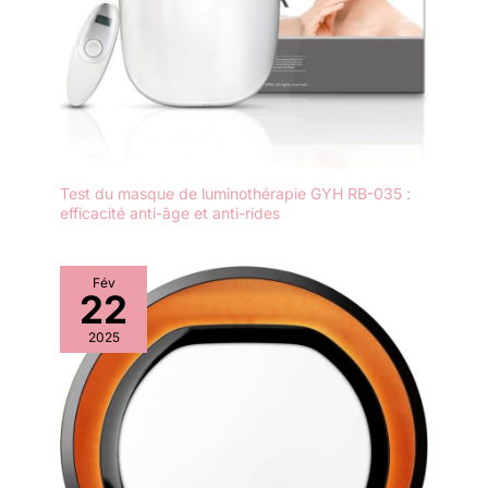
Test du masque de luminothérapie GYH RB-035 :
efficacité anti-âge et anti-rides
Fév
22
2025