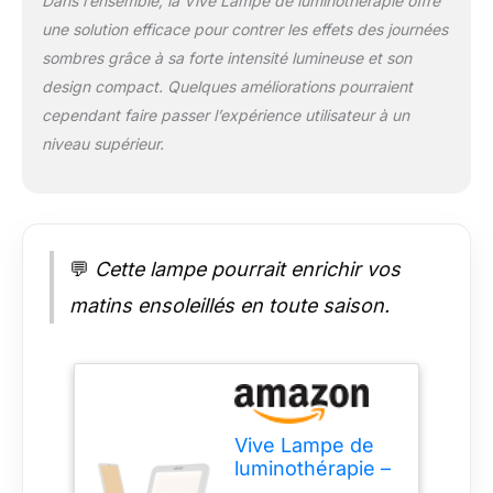
Dans l’ensemble, la Vive Lampe de luminothérapie offre
Intensité de la lumière
une solution efficace pour contrer les effets des journées
réglable : avec un
sombres grâce à sa forte intensité lumineuse et son
variateur pour régler
la luminosité, la
design compact. Quelques améliorations pourraient
lampe thérapeutique
cependant faire passer l’expérience utilisateur à un
comprend également
niveau supérieur.
trois paramètres de
couleur pour une
expérience
personnalisable. Les
paramètres de
💬
Cette lampe pourrait enrichir vos
couleur incluent une
lumière blanche
matins ensoleillés en toute saison.
froide à 10 000 lux,
une lumière blanche
chaude et une
lumière jaune chaude
à 5 500 lux. Fin et
compact : autonome,
Vive Lampe de
la lampe solaire Vive
luminothérapie –
est mince et
Lampe solaire