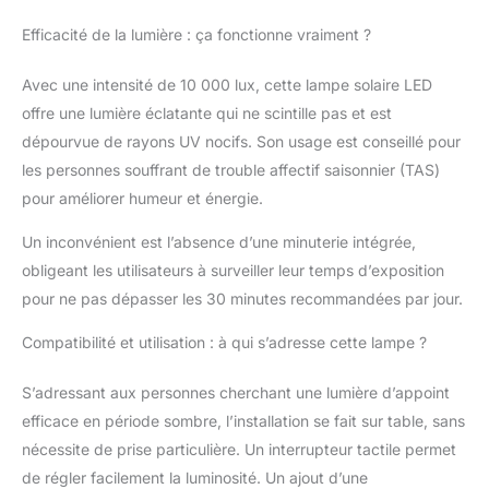
non vacillante. Le
spectre complet de la
Efficacité de la lumière : ça fonctionne vraiment ?
lampe solaire est sans
UV pour promouvoir le
Avec une intensité de 10 000 lux, cette lampe solaire LED
rythme circadien
offre une lumière éclatante qui ne scintille pas et est
naturel. Intensité de la
lumière réglable : avec
dépourvue de rayons UV nocifs. Son usage est conseillé pour
un variateur pour régler
les personnes souffrant de trouble affectif saisonnier (TAS)
la luminosité, la lampe
pour améliorer humeur et énergie.
thérapeutique
comprend également
Un inconvénient est l’absence d’une minuterie intégrée,
trois paramètres de
obligeant les utilisateurs à surveiller leur temps d’exposition
couleur pour une
pour ne pas dépasser les 30 minutes recommandées par jour.
expérience
personnalisable. Les
Compatibilité et utilisation : à qui s’adresse cette lampe ?
paramètres de couleur
incluent une lumière
S’adressant aux personnes cherchant une lumière d’appoint
blanche froide à 10 000
lux, une lumière
efficace en période sombre, l’installation se fait sur table, sans
blanche chaude et une
nécessite de prise particulière. Un interrupteur tactile permet
lumière jaune chaude à
de régler facilement la luminosité. Un ajout d’une
5 500 lux. Fin et