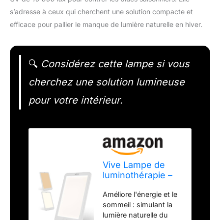
s’adresse à ceux qui cherchent une solution compacte et
efficace pour pallier le manque de lumière naturelle en hiver.
🔍
Considérez cette lampe si vous
cherchez une solution lumineuse
pour votre intérieur.
Vive Lampe de
luminothérapie –
Lampe solaire
Améliore l'énergie et le
sans UV 10 000
sommeil : simulant la
lux – Lumière
lumière naturelle du
artificielle LED –