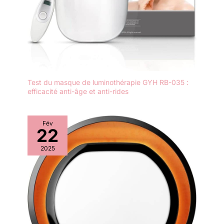
Test du masque de luminothérapie GYH RB-035 :
efficacité anti-âge et anti-rides
Fév
22
2025