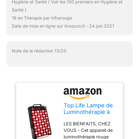
Hygiène et Santé ( Voir les 100 premiers en Hygiène et
Santé )
19 en Thérapie par infrarouge
Date de mise en ligne sur Amazon.fr : 24 juin 2021
Note de la rédaction 13/20
Top Life Lampe de
Luminothérapie à
Lumière Rouge et
LES BIENFAITS, CHEZ
Proche Infra-Rouge
VOUS - Cet appareil de
- 660 nm et 850 nm
luminothérapie rouge
- Peut embellir la