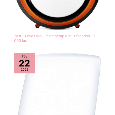
Test : lumie Halo luminothérapie multifonction 10
000 lux
Fév
22
2025