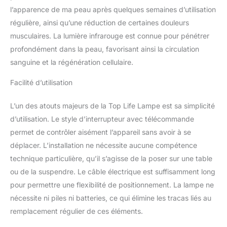
solution parfaite pour un
l’apparence de ma peau après quelques semaines d’utilisation
usage domestique.
régulière, ainsi qu’une réduction de certaines douleurs
LARGE SURFACE
musculaires. La lumière infrarouge est connue pour pénétrer
d'éclairement : La lampe
délivre 150 mW / cm² à 15
profondément dans la peau, favorisant ainsi la circulation
cm. Vous pouvez
sanguine et la régénération cellulaire.
l'utiliser sur le visage, la
nuque, les articulations
Facilité d’utilisation
(poignet, coude, épaule;
hanche, genou, cheville),
L’un des atouts majeurs de la Top Life Lampe est sa simplicité
le torse, le dos. En cas
d’utilisation. Le style d’interrupteur avec télécommande
d'utilisation sur le visage,
portez les lunettes de
permet de contrôler aisément l’appareil sans avoir à se
protection fournies. NON
déplacer. L’installation ne nécessite aucune compétence
finalité médicale : Bien
technique particulière, qu’il s’agisse de la poser sur une table
que la lumière rouge ait
ou de la suspendre. Le câble électrique est suffisamment long
été largement étudiée, il
pour permettre une flexibilité de positionnement. La lampe ne
n'est fait aucune
revendication médicale.
nécessite ni piles ni batteries, ce qui élimine les tracas liés au
La lampe lumière rouge
remplacement régulier de ces éléments.
est à utiliser uniquement