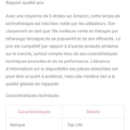
pour usage non-médical
Rapport qualité-prix
de bien-être et de
détente. Toutes les
Avec une moyenne de 5 étoiles sur Amazon, cette lampe de
indications revendiquées
luminothérapie est très bien notée par les utilisateurs. Son
par le fabricant sont
dans le domaine de
classement en tant que 19e meilleure vente en thérapie par
l’esthétique, du bien-
infrarouge témoigne de sa popularité et de son efficacité. Le
être, de la récupération et
prix est compétitif par rapport à d’autres produits similaires
de la relaxation. En
sur le marché, surtout compte tenu de ses caractéristiques
aucun cas la lampe ne
techniques avancées et de sa performance. L’absence
peut être utilisée à des
fins de traitement
d’informations sur la disponibilité des pièces détachées est
médical. Avant toute
peut-être un point à améliorer, mais cela n’enlève rien à la
utilisation, lisez
qualité globale de l’appareil.
attentivement la notice.
Caractéristiques techniques
Caractéristiques
Détails
Marque
Top Life