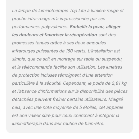
cellules, ce qui la rendrait
idéale pour améliorer la
La lampe de luminothérapie Top Life à lumière rouge et
récupération musculaire,
proche infra-rouge m’a impressionnée par ses
réduire les douleurs
performances polyvalentes.
Embellir la peau, alléger
articulaires et les
les douleurs et favoriser la récupération
sont des
inflammations. FACILE A
UTILISER : L'appareil
promesses tenues grâce à ses deux ampoules
peut être posé sur une
infrarouges puissantes de 150 watts. L’installation est
table ou pendu au
simple, que ce soit en montage sur table ou suspendu,
montant d'une porte.
et la télécommande facilite son utilisation. Les lunettes
Tous les accessoires
sont fournis. C'est une
de protection incluses témoignent d’une attention
solution parfaite pour un
particulière à la sécurité. Cependant, le poids de 2,81 kg
usage domestique.
et l’absence d’informations sur la disponibilité des pièces
LARGE SURFACE
détachées peuvent freiner certains utilisateurs. Malgré
d'éclairement : La lampe
délivre 150 mW / cm² à 15
cela, avec une note moyenne de 5 étoiles, cet appareil
cm. Vous pouvez
est une valeur sûre pour ceux cherchant à intégrer la
l'utiliser sur le visage, la
luminothérapie dans leur routine de bien-être.
nuque, les articulations
(poignet, coude, épaule;
hanche, genou, cheville),