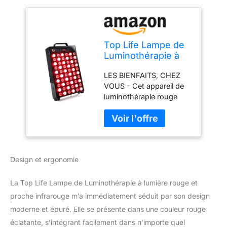
Top Life Lampe de
Luminothérapie à
Lumière Rouge et
LES BIENFAITS, CHEZ
Proche Infra-Rouge
VOUS - Cet appareil de
- 660 nm et 850 nm
luminothérapie rouge
- Peut embellir la
émet deux longueurs
peau, alléger les
d'onde : 660 nm (rouge)
douleurs, favoriser
et 850 nm (NIR ou
la récupération
proche infrarouge). Ces
deux longueurs d'ondes
Design et ergonomie
sont les plus étudiées.
Elles pourraient embellir
la peau, alléger les
La Top Life Lampe de Luminothérapie à lumière rouge et
douleurs, favoriser la
proche infrarouge m’a immédiatement séduit par son design
récupération sportive,
moderne et épuré. Elle se présente dans une couleur rouge
améliorer le sommeil. 660
éclatante, s’intégrant facilement dans n’importe quel
et/ou 850 nm : La