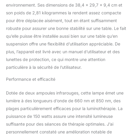
longueur d'onde 660 nm
environnement. Ses dimensions de 38,4 x 29,7 x 9,4 cm et
est utilisée pour
son poids de 2,81 kilogrammes la rendent assez compacte
améliorer la peau, réduire
pour être déplacée aisément, tout en étant suffisamment
les rides et augmenter la
robuste pour assurer une bonne stabilité sur une table. Le fait
production de collagène.
La lumière à 850 nm est
qu’elle puisse être installée aussi bien sur une table qu’en
plus adaptée aux tissus
suspension offre une flexibilité d’utilisation appréciable. De
profonds. Elle peut
plus, l’appareil est livré avec un manuel d’utilisateur et des
fournir de l'énergie aux
lunettes de protection, ce qui montre une attention
cellules, ce qui la rendrait
particulière à la sécurité de l’utilisateur.
idéale pour améliorer la
récupération musculaire,
Performance et efficacité
réduire les douleurs
articulaires et les
inflammations. FACILE A
Dotée de deux ampoules infrarouges, cette lampe émet une
UTILISER : L'appareil
lumière à des longueurs d’onde de 660 nm et 850 nm, des
peut être posé sur une
plages particulièrement efficaces pour la luminothérapie. La
table ou pendu au
puissance de 150 watts assure une intensité lumineuse
montant d'une porte.
Tous les accessoires
suffisante pour des séances de thérapie optimales. J’ai
sont fournis. C'est une
personnellement constaté une amélioration notable de