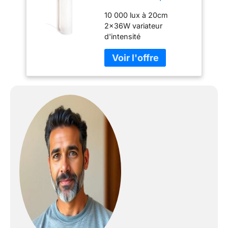
Innosol Tubo
10 000 lux à 20cm
blanche
2x36W variateur
d'intensité