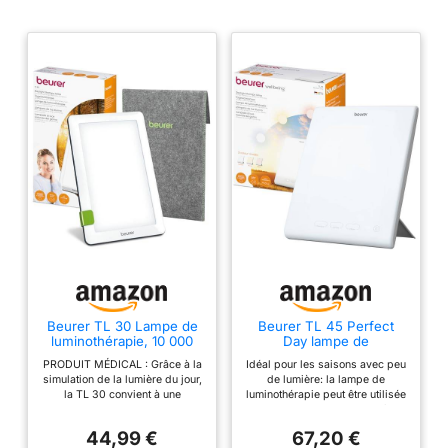
Beurer TL 30 Lampe de
Beurer TL 45 Perfect
luminothérapie, 10 000
Day lampe de
lux, simulation de la
luminotherapie,
PRODUIT MÉDICAL : Grâce à la
Idéal pour les saisons avec peu
lumière du jour, lampe à
simulation de la lumière
simulation de la lumière du jour,
de lumière: la lampe de
lumière du jour compacte
du jour, avec 3
la TL 30 convient à une
luminothérapie peut être utilisée
avec support et pochette
températures de couleur,
utilisation en cas de manque de
en cas de manque de lumière,
de rangement, 23,6 x
lumière du jour avec
lumière comme le déséquilibre,
de manque d'énergie et de
15,6 x 2,6 cm
Human Centric Lighting,
44,99 €
67,20 €
l'humeur déprimée ou le
dynamisme et contre le blues
pour le lieu de travail ou