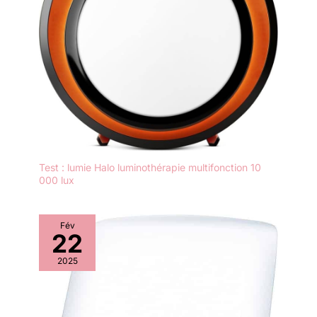
Test : lumie Halo luminothérapie multifonction 10
000 lux
Fév
22
2025