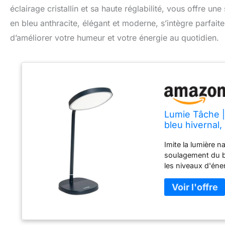
éclairage cristallin et sa haute réglabilité, vous offre un
en bleu anthracite, élégant et moderne, s’intègre parfait
d’améliorer votre humeur et votre énergie au quotidien.
Lumie Tâche |
bleu hivernal,
et énergie amé
Imite la lumière n
soulagement du bl
les niveaux d'éner
répartition spectr
assure un confort
rendu des couleur
ergonomique et rég
là où nécessaire.