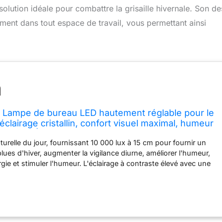
e solution idéale pour combattre la grisaille hivernale. Son d
ement dans tout espace de travail, vous permettant ainsi
 Lampe de bureau LED hautement réglable pour le
 éclairage cristallin, confort visuel maximal, humeur
liorées | Bleu anthracite
aturelle du jour, fournissant 10 000 lux à 15 cm pour fournir un
ues d'hiver, augmenter la vigilance diurne, améliorer l'humeur,
gie et stimuler l'humeur. L'éclairage à contraste élevé avec une
ale uniforme de la lumière aide à réduire la fatigue oculaire et
 visuel maximal. LED de qualité supérieure avec un indice de
s de 95+ pour une représentation fidèle de l'objet. Design
lable adapté à différentes tailles de bureau, dirigeant la lumière