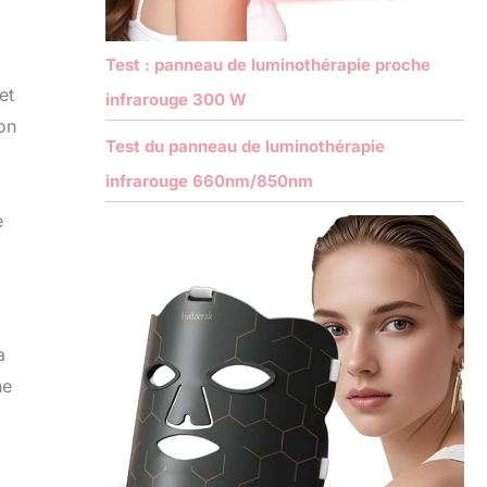
Test : panneau de luminothérapie proche
et
infrarouge 300 W
on
Test du panneau de luminothérapie
infrarouge 660nm/850nm
e
a
ne