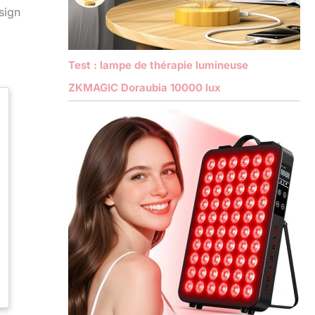
esign
Test : lampe de thérapie lumineuse
ZKMAGIC Doraubia 10000 lux