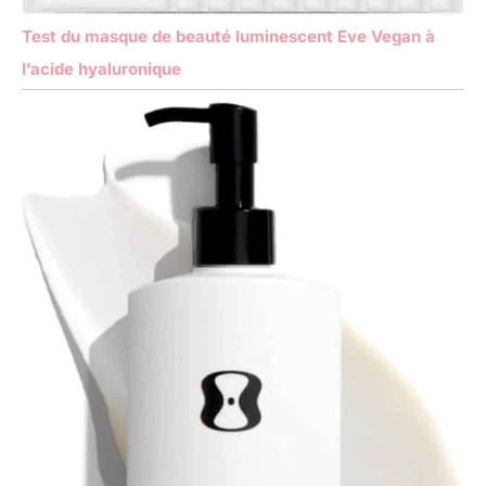
Test du masque de beauté luminescent Eve Vegan à
l’acide hyaluronique