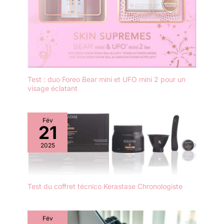
Test : duo Foreo Bear mini et UFO mini 2 pour un
visage éclatant
Fév
21
2025
Test du coffret técnico Kerastase Chronologiste
Fév