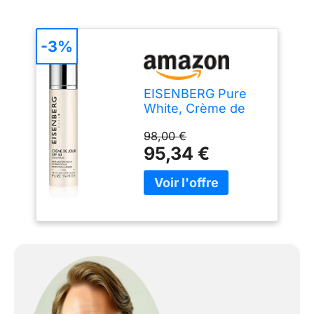
-3%
EISENBERG Pure
White, Crème de
Jour SPF50, 50 ml
98,00 €
95,34 €