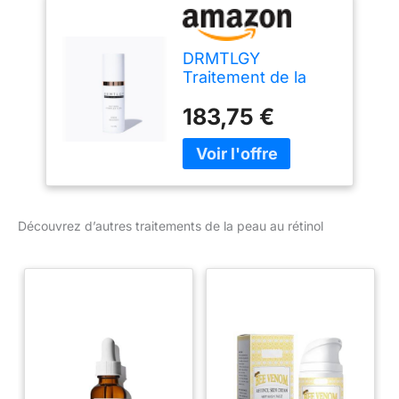
DRMTLGY
Traitement de la
peau complexe au
183,75 €
rétinol 0,5%
Découvrez d’autres traitements de la peau au rétinol