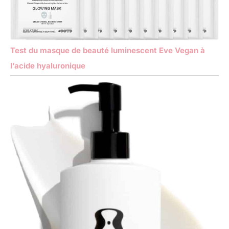
Test du masque de beauté luminescent Eve Vegan à
l’acide hyaluronique