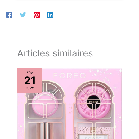
réduire les plis. Acide hyaluronique : un puissant hydratant qui
retient l'humidité dans la peau et aide à lisser les ridules
sèches ou fines. Thé vert : riche en antioxydants, le thé vert
protège la peau des radicaux libres, réduit l'inflammation et a
des propriétés anti-âge apaisantes.
Articles similaires
Fév
21
2025