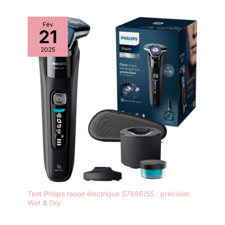
Fév
21
2025
Test Philips rasoir électrique S7886/55 : précision
Wet & Dry