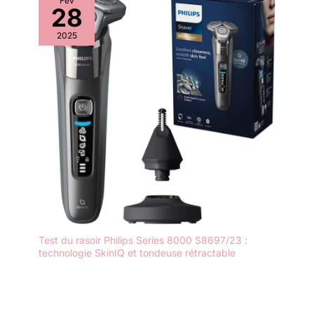
Fév
28
2025
Test du rasoir Philips Series 8000 S8697/23 :
technologie SkinIQ et tondeuse rétractable