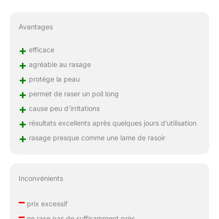
Avantages
+
efficace
+
agréable au rasage
+
protége la peau
+
permet de raser un poil long
+
cause peu d’irritations
+
résultats excellents après quelques jours d’utilisation
+
rasage presque comme une lame de rasoir
Inconvénients
–
prix excessif
–
ne rase pas de suffisamment près