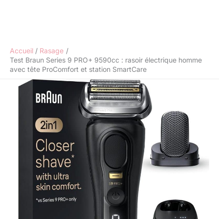
Accueil
Rasage
Test Braun Series 9 PRO+ 9590cc : rasoir électrique homme
avec tête ProComfort et station SmartCare