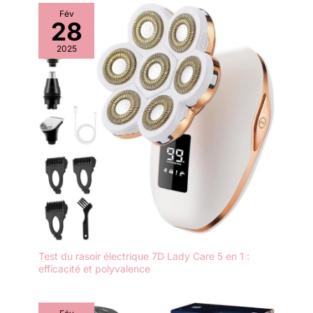
Fév
28
2025
Test du rasoir électrique 7D Lady Care 5 en 1 :
efficacité et polyvalence