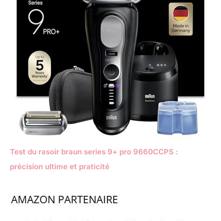
Test du rasoir braun series 9+ pro 9660CCPS :
précision ultime et praticité