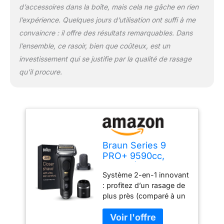
d’accessoires dans la boîte, mais cela ne gâche en rien
un rasoir comme neuf
jour après jour : la station
l’expérience. Quelques jours d’utilisation ont suffi à me
SmartCare 6-en-1
convaincre : il offre des résultats remarquables. Dans
sélectionne le
l’ensemble, ce rasoir, bien que coûteux, est un
programme de
investissement qui se justifie par la qualité de rasage
nettoyage, nettoie votre
rasoir de façon
qu’il procure.
hygiénique, le sèche
automatiquement, le
recharge, protège la
durée de vie de la lame et
optimise ses
performances
Braun Series 9
PRO+ 9590cc,
Rasoir Électrique
Système 2-en-1 innovant
Pour Homme,
: profitez d’un rasage de
Système 2-En-1
plus près (comparé à un
Avec Tête De
rasage avec le Series 9
Massage
PRO+ uniquement) avec
ProComfort Pour