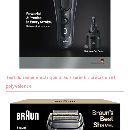
Test du rasoir électrique Braun série 8 : précision et
polyvalence