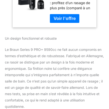
: profitez d’un rasage de
Système 2-En-1
plus près (comparé à un
Avec Tête De
rasage avec le Series 9
Massage
PRO+ uniquement) avec
ProComfort Pour
un confort optimal de la
Pré-Rasage, Station
peau grâce au Series 9
SmartCare,
PRO+ et à la tête de
Étanche, 60 Min
Un design fonctionnel et robuste
massage ProComfort de
D'autonomie,
Braun qui prépare au
Fabriqué En
rasage Routine de pré-
Allemagne, Noir
Le Braun Series 9 PRO+ 9590cc ne fait aucun compromis en
rasage simple, en un clic
termes d’esthétique et de robustesse. Fabriqué en Allemagne,
: fixez la tête de massage
ce rasoir se distingue par un design à la fois moderne et
ProComfort sur votre
ergonomique. Sa finition noire lui confère une élégance
rasoir. Préparez ainsi
votre peau au rasage en
intemporelle qui s’intégrera parfaitement à n’importe quelle
massant délicatement
salle de bain. Ce n’est pas qu’un simple appareil de rasage ; il
votre visage et en
est un gage de qualité et de savoir-faire allemand. Lors de
libérant les poils Rase de
mes tests, sa prise en main s’est révélée à la fois intuitive et
plus près en moins de
passages* : la meilleure
confortable, ce qui le rend adapté à une utilisation
tête de rasage de Braun
quotidienne.