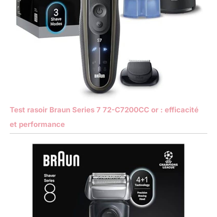
Test rasoir Braun Series 7 72-C7200CC or : efficacité
et performance