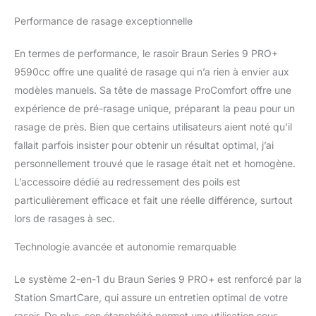
avec 5 éléments
synchronisés pour un
Performance de rasage exceptionnelle
rasage de près facile,
assurant un confort
En termes de performance, le rasoir Braun Series 9 PRO+
optimal, même sur les
9590cc offre une qualité de rasage qui n’a rien à envier aux
barbes longues. *
modèles manuels. Sa tête de massage ProComfort offre une
comparé à un rasage
avec le Series 9 PRO+
expérience de pré-rasage unique, préparant la peau pour un
uniquement Conçu pour
rasage de près. Bien que certains utilisateurs aient noté qu’il
durer des années : le
fallait parfois insister pour obtenir un résultat optimal, j’ai
Series 9 PRO+ est 100 %
personnellement trouvé que le rasage était net et homogène.
fabriqué en Allemagne et
100 % étanche.
L’accessoire dédié au redressement des poils est
Puissante batterie Li-Ion
particulièrement efficace et fait une réelle différence, surtout
d’une autonomie de 60
lors de rasages à sec.
min. Utilisation sur peau
mouillée ou sèche Pour
Technologie avancée et autonomie remarquable
un rasoir comme neuf
jour après jour : la station
Le système 2-en-1 du Braun Series 9 PRO+ est renforcé par la
SmartCare 6-en-1
Station SmartCare, qui assure un entretien optimal de votre
sélectionne le
programme de
rasoir. De plus, son étanchéité permet une utilisation sous