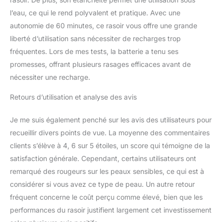
nettoyage, nettoie votre
l’eau, ce qui le rend polyvalent et pratique. Avec une
rasoir de façon
autonomie de 60 minutes, ce rasoir vous offre une grande
hygiénique, le sèche
liberté d’utilisation sans nécessiter de recharges trop
automatiquement, le
recharge, protège la
fréquentes. Lors de mes tests, la batterie a tenu ses
durée de vie de la lame et
promesses, offrant plusieurs rasages efficaces avant de
optimise ses
nécessiter une recharge.
performances
Retours d’utilisation et analyse des avis
Je me suis également penché sur les avis des utilisateurs pour
recueillir divers points de vue. La moyenne des commentaires
clients s’élève à 4, 6 sur 5 étoiles, un score qui témoigne de la
satisfaction générale. Cependant, certains utilisateurs ont
remarqué des rougeurs sur les peaux sensibles, ce qui est à
considérer si vous avez ce type de peau. Un autre retour
fréquent concerne le coût perçu comme élevé, bien que les
performances du rasoir justifient largement cet investissement