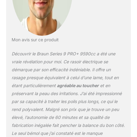
votre visage et en
libérant les poils Rase de
plus près en moins de
passages* : la meilleure
tête de rasage de Braun
avec 5 éléments
synchronisés pour un
Mon avis sur ce produit
rasage de près facile,
assurant un confort
Découvrir le Braun Series 9 PRO+ 9590cc a été une
optimal, même sur les
vraie révélation pour moi. Ce rasoir électrique se
barbes longues. *
démarque par son efficacité indéniable. Il offre un
comparé à un rasage
rasage presque équivalent à celui d’une lame, tout en
avec le Series 9 PRO+
uniquement Conçu pour
étant particulièrement
agréable au toucher
et en
durer des années : le
préservant la peau des irritations. J’ai été impressionné
Series 9 PRO+ est 100 %
par sa capacité à traiter les poils plus longs, ce qui le
fabriqué en Allemagne et
rend polyvalent. Malgré son prix que je trouve un peu
100 % étanche.
Puissante batterie Li-Ion
élevé, l’autonomie de 60 minutes et sa qualité de
d’une autonomie de 60
fabrication inégalée fait pencher la balance du bon côté.
min. Utilisation sur peau
Le seul bémol que j’ai constaté est le manque
mouillée ou sèche Pour