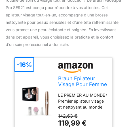
routine de soin du visage tout en douceur ? Le Braun FaceSpa
Pro SE921 est conçu pour répondre à vos attentes. Cet
épilateur visage tout-en-un, accompagné d’une brosse
nettoyante pour peaux sensibles et d’une tête raffermissante,
vous promet une peau éclatante et soignée. En investissant
dans cet appareil, vous choisissez la praticité et le confort
d’un soin professionnel à domicile.
-16%
Braun Epilateur
Visage Pour Femme
FaceSpa Pro SE921
LE PREMIER AU MONDE :
Bronze
Premier épilateur visage
et nettoyant au monde
PEAU ÉCLATANTE : La
142,63 €
combinaison des
119,99 €
différents accessoires