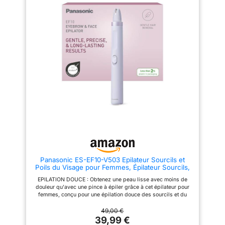
que la cire² Précision : avec son
quotidien. 【Indolore et Doux
miroir intégré et sa lumière LED
pour les Peaux Sensibles】​Nos
circulaire, cet épilateur pour le
lames hypoallergéniques en
visage est ultra-facile à utiliser.
acier inoxydable procurent une
Aucun poil ne lui résiste. Pour
épilation sans douleur, même
un maquillage impeccable : les
pour les peaux délicates. Ce
lames auto-affûtées coupent les
rasoir femme visage​ capture les
poils au plus près de la peau et
poils à la surface sans les
lissent le visage pour une
arracher, pour une peau
application facile et pratique de
parfaitement lisse, sans
vos produits Pratique : grâce à
rougeurs, sans irritation et sans
sa conception compacte et
poils incarnés. Dites adieu aux
légère, il vous permet
coupures et aux imperfections
d'effectuer des retouches
grâce à cet tondeuse sans
rapides où que vous soyez. Prêt
douleur. 【Conçu pour Vos
à l'emploi avec une pile AA
Besoins Particuliers】​Notre
incluse, garantie de 2 ans.
tondeuse visage femme​ est la
Contenu : 1 épilateur visage, 1
solution idéale pour différentes
brosse de nettoyage, 1 pile AA
préoccupations : Pour les peaux
matures, il retire délicatement
les poils fins. Pour les femmes
Panasonic ES-EF10-V503 Epilateur Sourcils et
concernées par le SOPK ou une
Poils du Visage pour Femmes, Épilateur Sourcils,
pilosité hormonale, il permet
Lumière LED, Design Stylo Compact, Piles AA,
une gestion simple et confiante.
EPILATION DOUCE : Obtenez une peau lisse avec moins de
Lilas
Pour les amoureuses du
douleur qu'avec une pince à épiler grâce à cet épilateur pour
maquillage, il crée une base
femmes, conçu pour une épilation douce des sourcils et du
impeccable pour un fond de
visage RETIRE LES POILS FINS : Capturez les poils courts et
teint uniforme. Notre solution
fins grâce aux pointes alignées avec précision, pour une peau
49,00 €
simplifie votre routine
lisse et des sourcils bien définis LED DE PRÉCISION : Ciblez
39,99 €
d'épilation visage femme.
même les poils fins et difficiles à voir grâce à la lumière LED