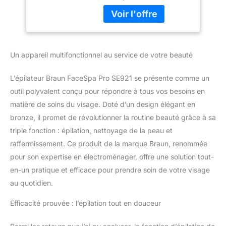
vous aide à obtenir une
peau radieuse et
lumineuse SOINS DU
VISAGE COMPLETS :
Stimulez votre peau pour
Un appareil multifonctionnel au service de votre beauté
améliorer la circulation
sanguine, épilez pour
L’épilateur Braun FaceSpa Pro SE921 se présente comme un
une peau lisse, tonifiez
outil polyvalent conçu pour répondre à tous vos besoins en
pour un meilleur teint
UTILISATION PRATIQUE :
matière de soins du visage. Doté d’un design élégant en
Portable et rechargeable,
bronze, il promet de révolutionner la routine beauté grâce à sa
idéal pour transporter
triple fonction : épilation, nettoyage de la peau et
n’importe où PRIMÉ
raffermissement. Ce produit de la marque Braun, renommée
PLUSIEURS FOIS :
Produit primé plusieurs
pour son expertise en électroménager, offre une solution tout-
fois et recommandé par
en-un pratique et efficace pour prendre soin de votre visage
Skin Health Alliance
au quotidien.
Efficacité prouvée : l’épilation tout en douceur