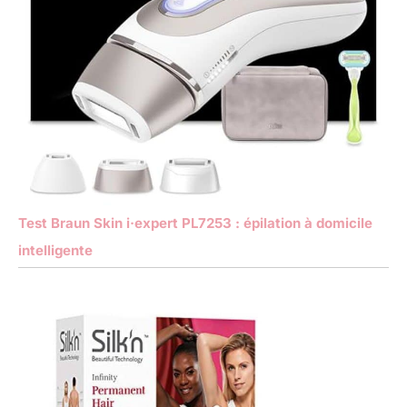
Test Braun Skin i·expert PL7253 : épilation à domicile
intelligente