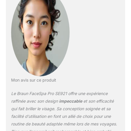
une peau lisse, tonifiez
pour un meilleur teint
UTILISATION PRATIQUE :
Portable et rechargeable,
idéal pour transporter
n’importe où PRIMÉ
PLUSIEURS FOIS :
Produit primé plusieurs
fois et recommandé par
Skin Health Alliance
Mon avis sur ce produit
Le Braun FaceSpa Pro SE921 offre une expérience
raffinée avec son design
impeccable
et son efficacité
qui fait briller le visage. Sa conception soignée et sa
facilité d’utilisation en font un allié de choix pour une
routine de beauté adaptée même lors de mes voyages.