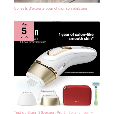
Conseils d’experts pour choisir son épilateur
Mar
5
2025
Test du Braun Silk·expert Pro 5 : épilation semi-