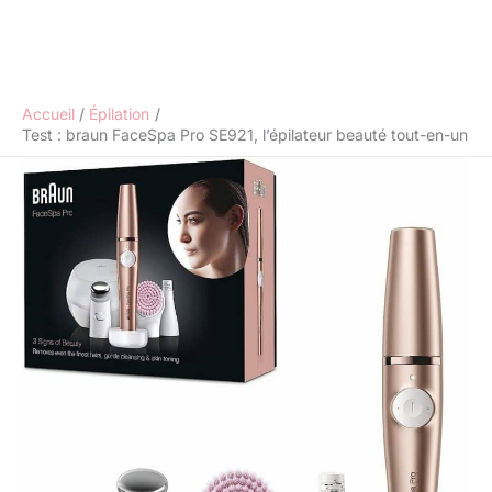
Accueil
Épilation
Test : braun FaceSpa Pro SE921, l’épilateur beauté tout-en-un