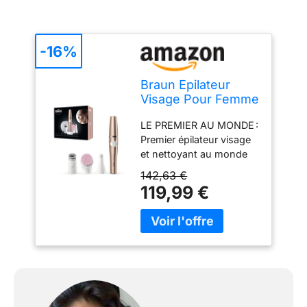
-16%
Braun Epilateur
Visage Pour Femme
FaceSpa Pro SE921
LE PREMIER AU MONDE :
Bronze
Premier épilateur visage
et nettoyant au monde
PEAU ÉCLATANTE : La
142,63 €
combinaison des
119,99 €
différents accessoires
vous aide à obtenir une
peau radieuse et
lumineuse SOINS DU
VISAGE COMPLETS :
Stimulez votre peau pour
améliorer la circulation
sanguine, épilez pour