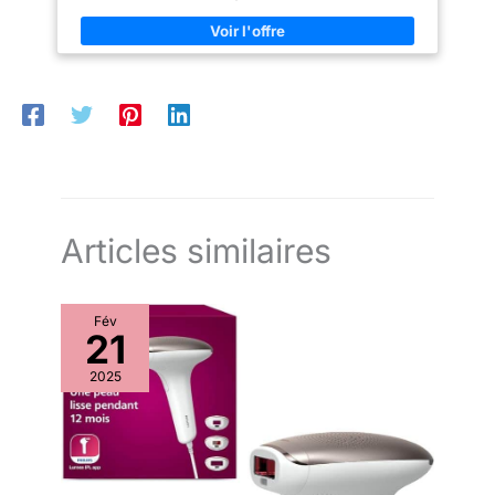
【Compact et Toujours Prêt】​
intégrée de cet épilateur sans fil, pour une épilation précise
Discret, léger et facile à
DESIGN EN FORME DE STYLO : Découvrez le design
transporter — glissez-le dans
ergonomique en forme de stylo de cet épilateur, pour une
votre sac à main ou votre valise
épilation précise et facile des sourcils et du visage COMPACT
pour un soin où que vous alliez.
& PORTABLE : Emportez cet épilateur de voyage pratique
Sa recharge par USB vous évite
partout, grâce à son poids de 55 g et à sa petite taille
de changer constamment les
compacte, idéale pour des retouches rapides BATTERIE : Cet
batteries, et sa LED intégrée​
épilateur visage pour femmes fonctionne sans câble ni
éclaire chaque courbe du
recharge. Il suffit d'insérer une pile AA (non fournie) pour qu'il
visage pour un épilage précis
soit prêt à l'emploi. NETTOYAGE FACILE : Gardez votre
et sans faux pas. 【Service
épilateur féminin propre et prêt à l'emploi grâce à la brosse de
Après-Vente & Cadeau Idéal】​
nettoyage incluse, la tête d'épilation minimise l'accumulation
Notre rasoir visage et sourcils
de poils pour un entretien facile
pour femmes est accompagné
d'une garantie à vie​ sans tracas
Articles similaires
pour tout défaut de produit.
C’est également un cadeau
attentionné​ pour votre petite
amie, votre mère ou une amie. Si
Fév
vous avez des questions
21
concernant notre tondeuse
facial et tondeuse à sourcils,
n’hésitez pas à nous contacter.
2025