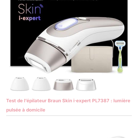
Test de l’épilateur Braun Skin i·expert PL7387 : lumière
pulsée à domicile