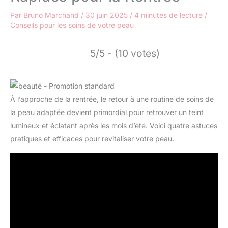
Par
Bruno Marchand
/
30 juin 2025
/
4 minutes de lecture
/
Conseils pour les soins de votre peau
5/5 - (10 votes)
À l’approche de la rentrée, le retour à une routine de soins de
la peau adaptée devient primordial pour retrouver un teint
lumineux et éclatant après les mois d’été. Voici quatre astuces
pratiques et efficaces pour revitaliser votre peau.