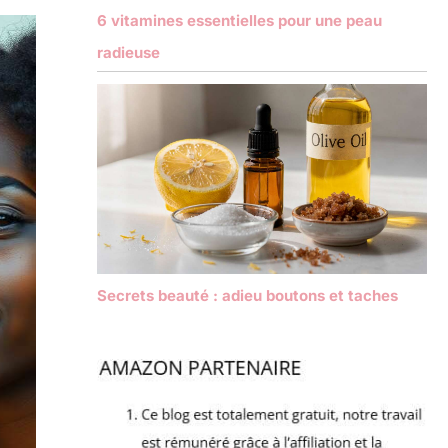
6 vitamines essentielles pour une peau
radieuse
Secrets beauté : adieu boutons et taches