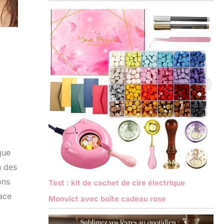
que
n des
ons
Test : kit de cachet de cire électrique
cace
Monvict avec boîte cadeau rose