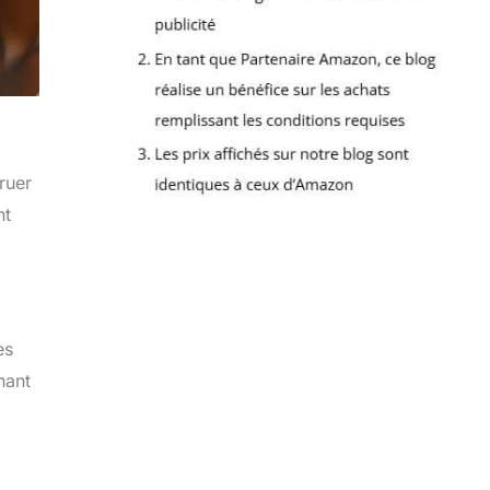
ruer
nt
es
nant