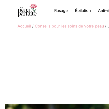
Aller
au
Rasage
Épilation
Anti-r
contenu
Accueil
Conseils pour les soins de votre peau